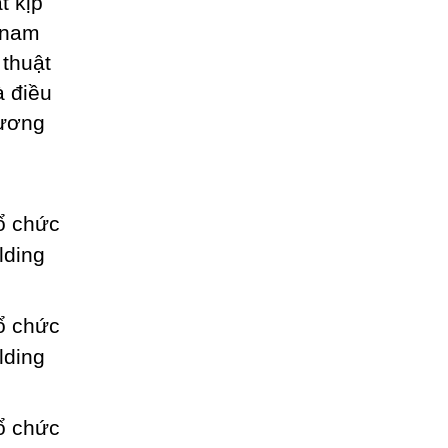
t kịp
t nam
 thuật
à điều
tương