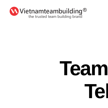
VietnamTeambuilding
Team
Te