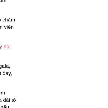
gồm
ho chăm
n viên
y hội
gala,
t day,
èm
a đài tổ
khấu.