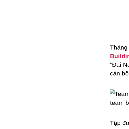
Tháng 
Buildi
“Đại N
cán bộ
Tập đo