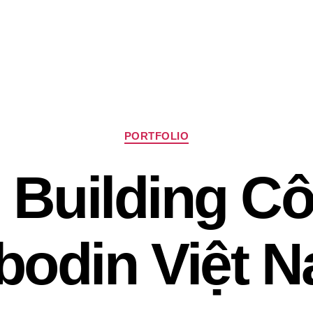
Chuyên
PORTFOLIO
mục
 Building Cô
bodin Việt 