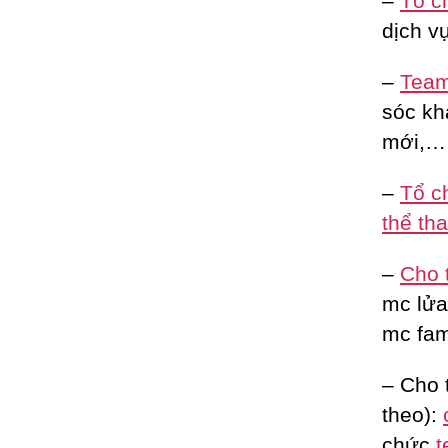
–
Tổ c
dịch vụ
–
Team 
sóc kh
mới,…
–
Tổ c
thể th
–
Cho 
mc lửa 
mc fam
– Cho 
theo):
chức
t