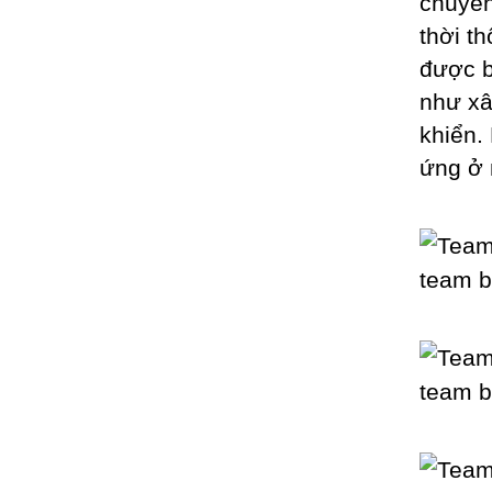
chuyên
thời t
được b
như xâ
khiển.
ứng ở 