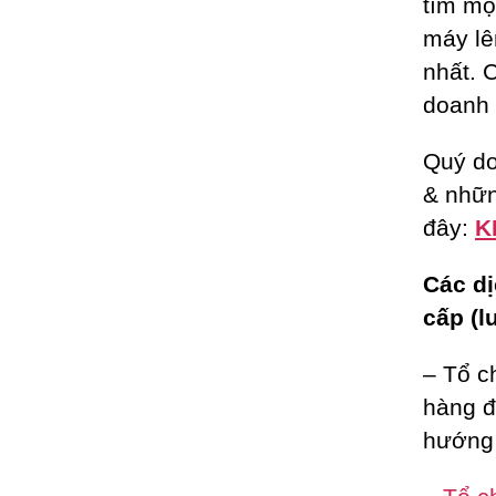
tìm m
máy lê
nhất. 
doanh 
Quý do
& nhữn
đây:
K
Các dị
cấp (l
– Tổ c
hàng đ
hướng 