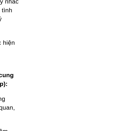
ãy nhấc
 tình
ý
 hiện
 cung
p):
ng
 quan,