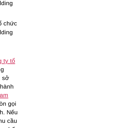
 ty tổ
ng
ụ sở
thành
eam
òn gọi
nh. Nếu
hu cầu