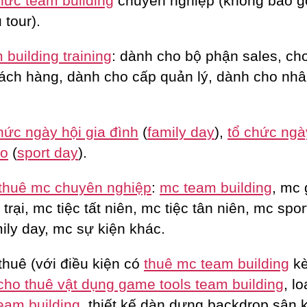
hức team building
chuyên nghiệp (không bao 
 tour).
building training
: dành cho bộ phận sales, c
ách hàng, dành cho cấp quản lý, dành cho nhâ
hức ngày hội gia đình
(
family day
),
tổ chức ngà
ao
(
sport day
).
thuê mc chuyên nghiệp
:
mc team building
, mc 
trại, mc tiệc tất niên, mc tiệc tân niên, mc spor
ily day, mc sự kiện khác.
thuê (với điều kiện có
thuê mc team building
k
cho thuê vật dụng game tools team building
, lo
eam building
, thiết kế dàn dựng backdrop sân 