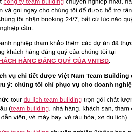
ột
công ty team building
chuyên nghiệp nhất, h
n và gọi ngay cho chúng tôi để được hỗ trợ tận
Chúng tôi nhận booking 24/7, bất cứ lúc nào qu
nghiệp cần.
anh nghiệp tham khảo thêm các dự án đã thực
g khách hàng đáng quý của chúng tôi tại
HÁCH HÀNG ĐÁNG QUÝ CỦA VNTBD
.
ch vụ chi tiết được Việt Nam Team Building
ưu ý: chúng tôi chỉ phục vụ cho doanh nghiệ
hức tour
du lịch team building
trọn gói chất lượ
ầu (
team building
, nhà hàng, khách sạn, tham
dẫn viên, vé máy bay, vé tàu hỏa, xe du lịch).