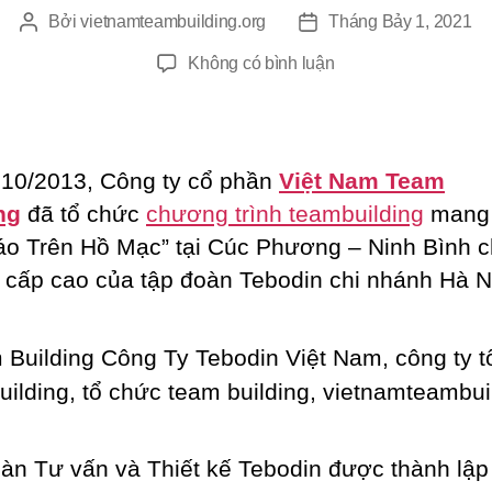
Bởi
vietnamteambuilding.org
Tháng Bảy 1, 2021
Tác
Ngày
giả
đăng
ở
Không có bình luận
Team
Building
Công
Ty
10/2013, Công ty cổ phần
Việt Nam Team
Tebodin
ng
đã tổ chức
chương trình teambuilding
mang 
Việt
áo Trên Hồ Mạc” tại Cúc Phương – Ninh Bình 
Nam
 cấp cao của tập đoàn Tebodin chi nhánh Hà N
àn Tư vấn và Thiết kế Tebodin được thành lập