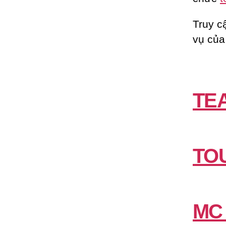
Truy c
vụ của
TE
TO
MC