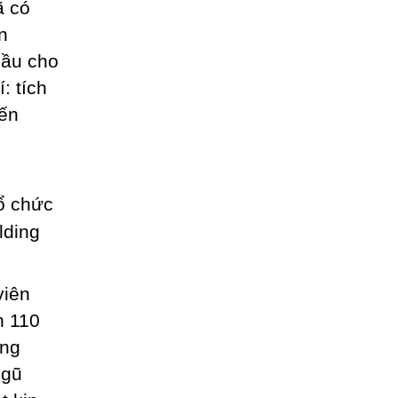
ã có
n
cầu cho
: tích
iến
viên
n 110
ông
ngũ