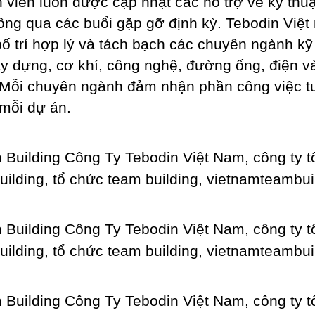
 viên luôn được cập nhật các hỗ trợ về kỹ thuậ
hông qua các buổi gặp gỡ định kỳ. Tebodin Việ
ố trí hợp lý và tách bạch các chuyên ngành kỹ
y dựng, cơ khí, công nghệ, đường ống, điện v
 Mỗi chuyên ngành đảm nhận phần công việc 
mỗi dự án.