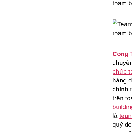
Công 
chuyê
chức t
hàng đ
chính 
trên t
buildin
là
team
quý do