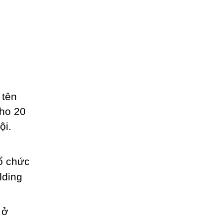
tên
cho 20
ội.
 ở