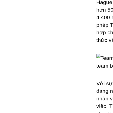
Hague,
hơn 50
4.400 
phép T
hợp ch
thức v
Với sự
đang n
nhân v
việc. 