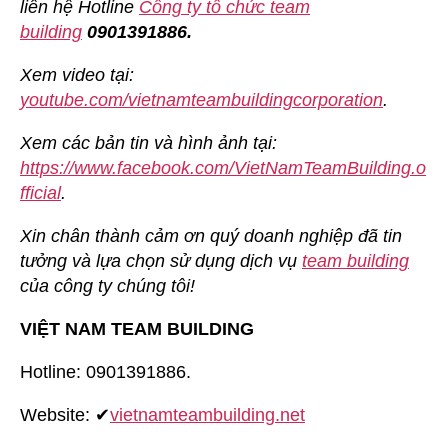
liên hệ Hotline
Công ty tổ chức team
building
0901391886.
Xem video tại:
youtube.com/vietnamteambuildingcorporation
.
Xem các bản tin và hình ảnh tại:
https://www.facebook.com/VietNamTeamBuilding.o
fficial
.
Xin chân thành cảm ơn quý doanh nghiệp đã tin
tưởng và lựa chọn sử dụng dịch vụ
team building
của công ty chúng tôi!
VIỆT NAM TEAM BUILDING
Hotline: 0901391886.
Website: ✔
vietnamteambuilding.net