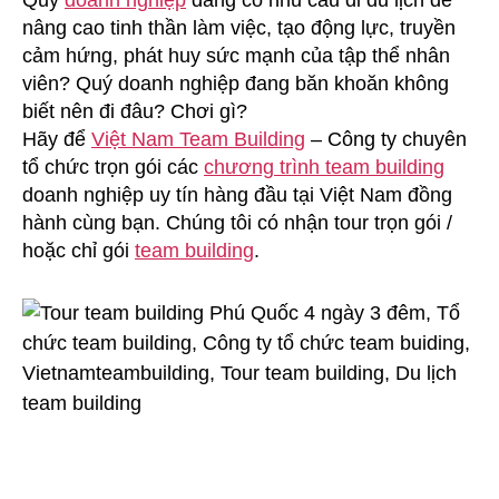
Quý
doanh nghiệp
đang có nhu cầu đi du lịch để
4
nâng cao tinh thần làm việc, tạo động lực, truyền
Ngày
cảm hứng, phát huy sức mạnh của tập thể nhân
3
viên? Quý doanh nghiệp đang băn khoăn không
Đêm
biết nên đi đâu? Chơi gì?
Hãy để
Việt Nam Team Building
– Công ty chuyên
tổ chức trọn gói các
chương trình team building
doanh nghiệp uy tín hàng đầu tại Việt Nam đồng
hành cùng bạn. Chúng tôi có nhận tour trọn gói /
hoặc chỉ gói
team building
.