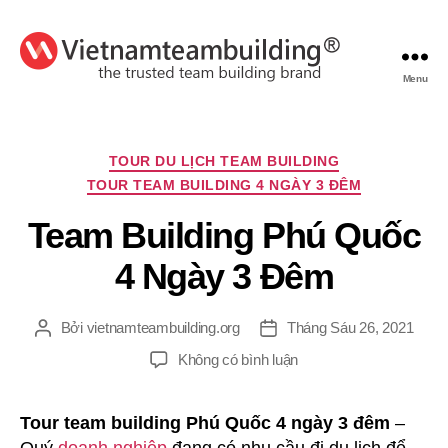
Menu
VietnamTeambuilding
Chuyên
TOUR DU LỊCH TEAM BUILDING
mục
TOUR TEAM BUILDING 4 NGÀY 3 ĐÊM
Team Building Phú Quốc
4 Ngày 3 Đêm
Bởi
vietnamteambuilding.org
Tháng Sáu 26, 2021
Tác
Ngày
giả
đăng
ở
Không có bình luận
Team
Building
Tour team building Phú Quốc 4 ngày 3 đêm
–
Phú
Quốc