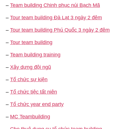
–
Team building Chinh phục núi Bạch Mã
–
Tour team building Đà Lạt 3 ngày 2 đêm
–
Tour team building Phú Quốc 3 ngày 2 đêm
–
Tour team building
–
Team building training
–
Xây dựng đội ngũ
–
Tổ chức sự kiện
–
Tổ chức tiệc tất niên
–
Tổ chức year end party
–
MC Teambuilding