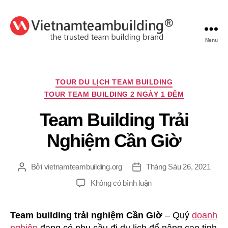
Menu
VietnamTeambuilding
Chuyên
TOUR DU LỊCH TEAM BUILDING
mục
TOUR TEAM BUILDING 2 NGÀY 1 ĐÊM
Team Building Trải
Nghiệm Cần Giờ
Bởi
vietnamteambuilding.org
Tháng Sáu 26, 2021
Tác
Ngày
giả
đăng
ở
Không có bình luận
Team
Building
Team building trải nghiệm Cần Giờ
– Quý
doanh
Trải
Nghiệm