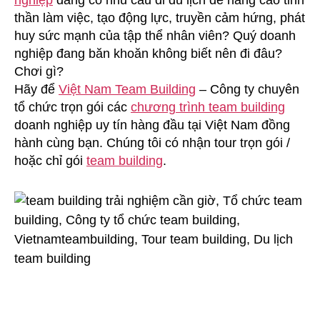
nghiệp
đang có nhu cầu đi du lịch để nâng cao tinh
Cần
thần làm việc, tạo động lực, truyền cảm hứng, phát
Giờ
huy sức mạnh của tập thể nhân viên? Quý doanh
nghiệp đang băn khoăn không biết nên đi đâu?
Chơi gì?
Hãy để
Việt Nam Team Building
– Công ty chuyên
tổ chức trọn gói các
chương trình team building
doanh nghiệp uy tín hàng đầu tại Việt Nam đồng
hành cùng bạn. Chúng tôi có nhận tour trọn gói /
hoặc chỉ gói
team building
.