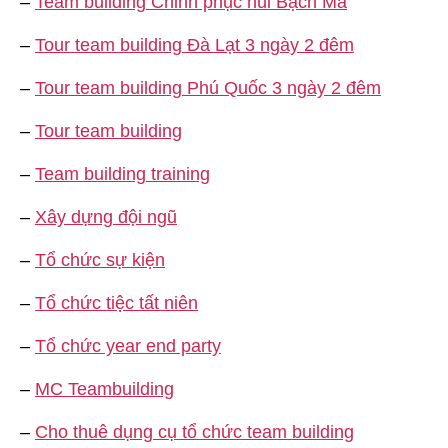
–
Team building Chinh phục núi Bạch Mã
–
Tour team building Đà Lạt 3 ngày 2 đêm
–
Tour team building Phú Quốc 3 ngày 2 đêm
–
Tour team building
–
Team building training
–
Xây dựng đội ngũ
–
Tổ chức sự kiện
–
Tổ chức tiệc tất niên
–
Tổ chức year end party
–
MC Teambuilding
–
Cho thuê dụng cụ tổ chức team building