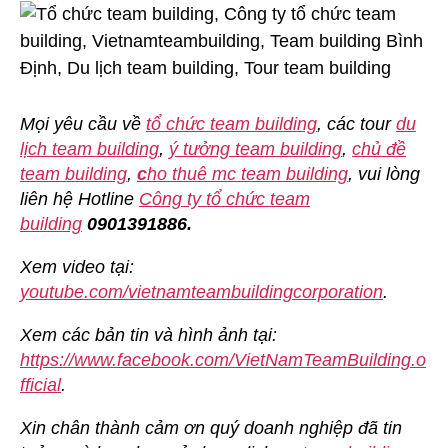
Mọi yêu cầu về
tổ chức team building
, các tour
du
lịch team building
,
ý tưởng team building
,
chủ đề
team building
,
c
ho thuê mc team building
, vui lòng
liên hệ Hotline
Công ty tổ chức team
building
0901391886.
Xem video tại:
youtube.com/vietnamteambuildingcorporation
.
Xem các bản tin và hình ảnh tại:
https://www.facebook.com/VietNamTeamBuilding.o
fficial
.
Xin chân thành cảm ơn quý doanh nghiệp đã tin