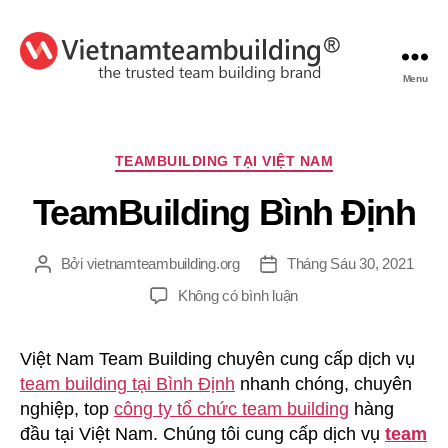
Menu
VietnamTeambuilding
Chuyên
TEAMBUILDING TẠI VIỆT NAM
mục
TeamBuilding Bình Định
Bởi
vietnamteambuilding.org
Tháng Sáu 30, 2021
Tác
Ngày
giả
đăng
ở
Không có bình luận
TeamBuilding
Bình
Việt Nam Team Building chuyên cung cấp dịch vụ
Định
team building tại Bình Định
nhanh chóng, chuyên
nghiệp, top
công ty tổ chức team building
hàng
đầu tại Việt Nam. Chúng tôi cung cấp dịch vụ
team