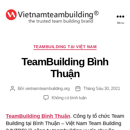
Menu
VietnamTeambuilding
Chuyên
TEAMBUILDING TẠI VIỆT NAM
mục
TeamBuilding Bình
Thuận
Bởi
vietnamteambuilding.org
Tháng Sáu 30, 2021
Tác
Ngày
giả
đăng
ở
Không có bình luận
TeamBuilding
Bình
TeamBuilding Bình Thuận
. Công ty tổ chức Team
Thuận
Building tại Bình Thuận – Việt Nam Team Building