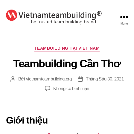
Menu
VietnamTeambuilding
Chuyên
TEAMBUILDING TẠI VIỆT NAM
mục
Teambuilding Cần Thơ
Bởi
vietnamteambuilding.org
Tháng Sáu 30, 2021
Tác
Ngày
giả
đăng
ở
Không có bình luận
Teambuilding
Cần
Thơ
Giới thiệu