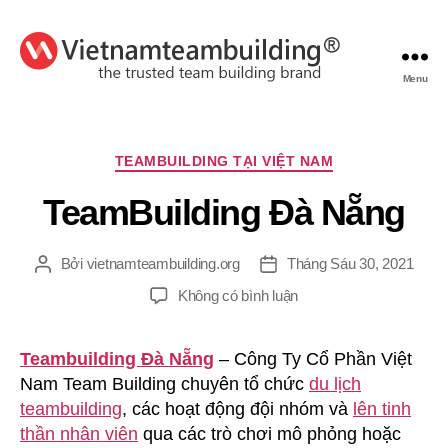
Menu
VietnamTeambuilding
Chuyên
TEAMBUILDING TẠI VIỆT NAM
mục
TeamBuilding Đà Nẵng
Bởi
vietnamteambuilding.org
Tháng Sáu 30, 2021
Tác
Ngày
giả
đăng
ở
Không có bình luận
TeamBuilding
Đà
Teambuilding Đà Nẵng
– Công Ty Cổ Phần Việt
Nẵng
Nam Team Building chuyên tổ chức
du lịch
teambuilding
, các hoạt động đội nhóm và
lên tinh
thần nhân viên
qua các trò chơi mô phỏng hoặc