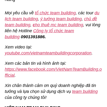
Mọi yêu cầu về
tổ chức team building
, các tour
du
lịch team building
,
ý tưởng team building
,
chủ đề
team building
,
c
ho thuê mc team building
, vui lòng
liên hệ Hotline
Công ty tổ chức team
building
0901391886.
Xem video tại:
youtube.com/vietnamteambuildingcorporation
.
Xem các bản tin và hình ảnh tại:
https://www.facebook.com/VietNamTeamBuilding.o
fficial
.
Xin chân thành cảm ơn quý doanh nghiệp đã tin
tưởng và lựa chọn sử dụng dịch vụ
team building
của công ty chúng tôi!