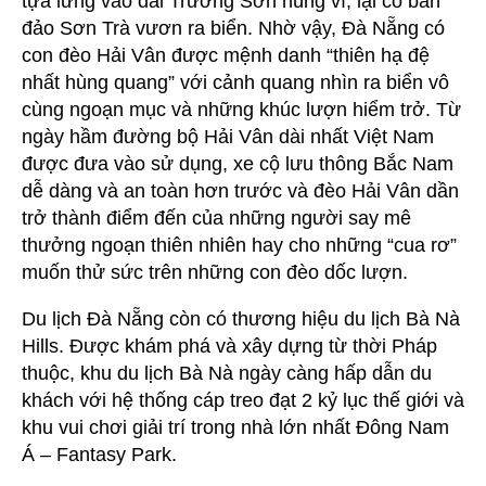
tựa lưng vào dải Trường Sơn hùng vĩ, lại có bán
đảo Sơn Trà vươn ra biển. Nhờ vậy, Đà Nẵng có
con đèo Hải Vân được mệnh danh “thiên hạ đệ
nhất hùng quang” với cảnh quang nhìn ra biển vô
cùng ngoạn mục và những khúc lượn hiểm trở. Từ
ngày hầm đường bộ Hải Vân dài nhất Việt Nam
được đưa vào sử dụng, xe cộ lưu thông Bắc Nam
dễ dàng và an toàn hơn trước và đèo Hải Vân dần
trở thành điểm đến của những người say mê
thưởng ngoạn thiên nhiên hay cho những “cua rơ”
muốn thử sức trên những con đèo dốc lượn.
Du lịch Đà Nẵng còn có thương hiệu du lịch Bà Nà
Hills. Được khám phá và xây dựng từ thời Pháp
thuộc, khu du lịch Bà Nà ngày càng hấp dẫn du
khách với hệ thống cáp treo đạt 2 kỷ lục thế giới và
khu vui chơi giải trí trong nhà lớn nhất Đông Nam
Á – Fantasy Park.