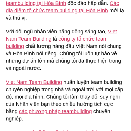
teambuilding tại Hòa Bình
độc đáo hấp dẫn.
Các
địa điểm tổ chức team building tại Hòa Bình
mới lạ
và thú vị.
Với đội ngũ nhân viên năng động sáng tạo,
Viet
Nam Team Building
là
công ty tổ chức team
building
chất lượng hàng đầu Việt Nam nói chung
và Hòa Bình nói riêng. Chúng tôi luôn tự hào về
những dự án lớn mà chúng tôi đã thực hiện trong
và ngoài nước.
Viet Nam Team Building
huấn luyện team building
chuyên nghiệp trong nhà và ngoài trời với mọi cấp
độ, mọi địa hình. Chúng tôi làm thay đổi suy nghĩ
của Nhân viên bạn theo chiều hướng tích cực
bằng
các phương pháp teambuilding
chuyên
nghiệp.