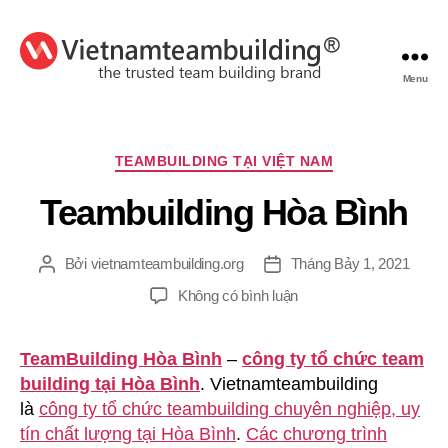
Menu
VietnamTeambuilding
Chuyên
TEAMBUILDING TẠI VIỆT NAM
mục
Teambuilding Hòa Bình
Bởi
vietnamteambuilding.org
Tháng Bảy 1, 2021
Tác
Ngày
giả
đăng
ở
Không có bình luận
Teambuilding
Hòa
TeamBuilding Hòa Bình
–
công ty tổ chức team
Bình
building tại Hòa Bình
. Vietnamteambuilding
là
công ty tổ chức teambuilding chuyên nghiệp, uy
tín chất lượng tại Hòa Bình
.
Các chương trình