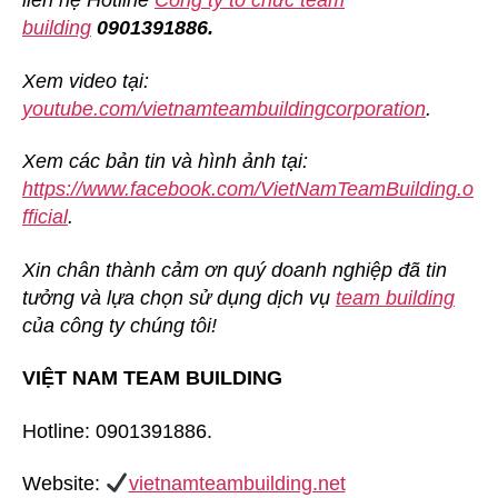
liên hệ Hotline
Công ty tổ chức team
building
0901391886.
Xem video tại:
youtube.com/vietnamteambuildingcorporation
.
Xem các bản tin và hình ảnh tại:
https://www.facebook.com/VietNamTeamBuilding.o
fficial
.
Xin chân thành cảm ơn quý doanh nghiệp đã tin
tưởng và lựa chọn sử dụng dịch vụ
team building
của công ty chúng tôi!
VIỆT NAM TEAM BUILDING
Hotline: 0901391886.
Website:
vietnamteambuilding.net