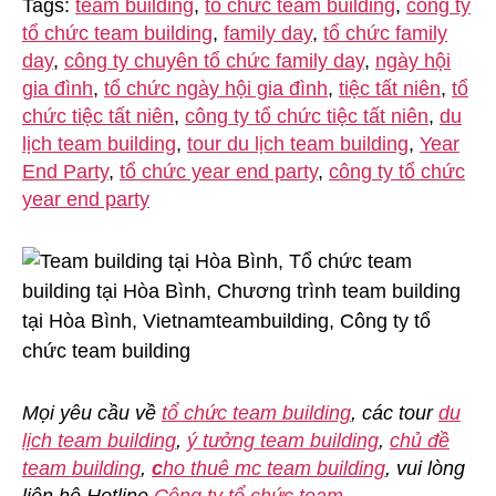
Tags:
team building
,
tổ chức team building
,
công ty
tổ chức team building
,
family day
,
tổ chức family
day
,
công ty chuyên tổ chức family day
,
ngày hội
gia đình
,
tổ chức ngày hội gia đình
,
tiệc tất niên
,
tổ
chức tiệc tất niên
,
công ty tổ chức tiệc tất niên
,
du
lịch team building
,
tour du lịch team building
,
Year
End Party
,
tổ chức year end party
,
công ty tổ chức
year end party
Mọi yêu cầu về
tổ chức team building
, các tour
du
lịch team building
,
ý tưởng team building
,
chủ đề
team building
,
c
ho thuê mc team building
, vui lòng