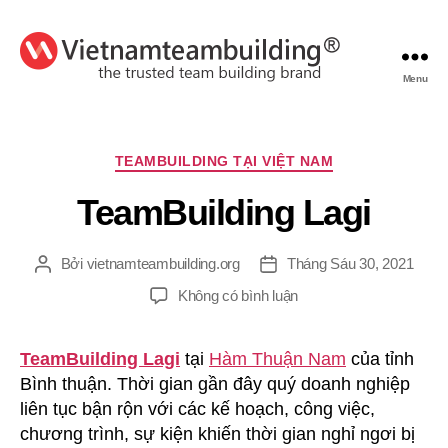
Menu
VietnamTeambuilding
Chuyên
TEAMBUILDING TẠI VIỆT NAM
mục
TeamBuilding Lagi
Bởi
vietnamteambuilding.org
Tháng Sáu 30, 2021
Tác
Ngày
giả
đăng
ở
Không có bình luận
TeamBuilding
Lagi
TeamBuilding Lagi
tại
Hàm Thuận Nam
của tỉnh
Bình thuận. Thời gian gần đây quý doanh nghiệp
liên tục bận rộn với các kế hoạch, công việc,
chương trình, sự kiện khiến thời gian nghỉ ngơi bị