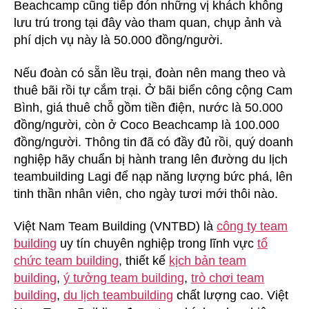
Beachcamp cũng tiếp đón những vị khách không
lưu trú trong tại đây vào tham quan, chụp ảnh và
phí dịch vụ này là 50.000 đồng/người.
Nếu đoàn có sẵn lều trại, đoàn nên mang theo và
thuê bãi rồi tự cắm trại. Ở bãi biển công cộng Cam
Bình, giá thuê chỗ gồm tiền điện, nước là 50.000
đồng/người, còn ở Coco Beachcamp là 100.000
đồng/người. Thông tin đã có đầy đủ rồi, quý doanh
nghiệp hãy chuẩn bị hành trang lên đường du lịch
teambuilding Lagi để nạp năng lượng bức phá, lên
tinh thần nhân viên, cho ngày tươi mới thôi nào.
Việt Nam Team Building (VNTBD) là
công ty team
building
uy tín chuyên nghiệp trong lĩnh vực
tổ
chức team building
, thiết kế
kịch bản team
building
,
ý tưởng team building
,
trò chơi team
building
,
du lịch teambuilding
chất lượng cao. Việt