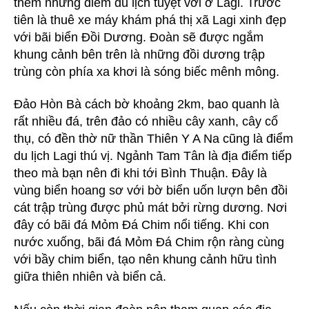
thêm những điểm du lịch tuyệt vời ở Lagi. Trước
tiên là thuê xe máy khám phá thị xã Lagi xinh đẹp
với bãi biển Đồi Dương. Đoàn sẽ được ngắm
khung cảnh bên trên là những đồi dương trập
trùng còn phía xa khơi là sóng biếc mênh mông.
Đảo Hòn Bà cách bờ khoảng 2km, bao quanh là
rất nhiều đá, trên đảo có nhiều cây xanh, cây cổ
thụ, có đền thờ nữ thần Thiên Y A Na cũng là điểm
du lịch Lagi thú vị. Ngảnh Tam Tân là địa điểm tiếp
theo mà bạn nên đi khi tới Bình Thuận. Đây là
vùng biển hoang sơ với bờ biển uốn lượn bên đồi
cát trập trùng được phủ mát bởi rừng dương. Nơi
đây có bãi đá Mỏm Đá Chim nổi tiếng. Khi con
nước xuống, bãi đá Mỏm Đá Chim rộn ràng cùng
với bầy chim biển, tạo nên khung cảnh hữu tình
giữa thiên nhiên và biển cả.