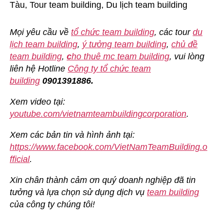
Mọi yêu cầu về
tổ chức team building
, các tour
du
lịch team building
,
ý tưởng team building
,
chủ đề
team building
,
c
ho thuê mc team building
, vui lòng
liên hệ Hotline
Công ty tổ chức team
building
0901391886.
Xem video tại:
youtube.com/vietnamteambuildingcorporation
.
Xem các bản tin và hình ảnh tại:
https://www.facebook.com/VietNamTeamBuilding.o
fficial
.
Xin chân thành cảm ơn quý doanh nghiệp đã tin
tưởng và lựa chọn sử dụng dịch vụ
team building
của công ty chúng tôi!