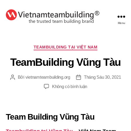
Menu
VietnamTeambuilding
Chuyên
TEAMBUILDING TẠI VIỆT NAM
mục
TeamBuilding Vũng Tàu
Bởi
vietnamteambuilding.org
Tháng Sáu 30, 2021
Tác
Ngày
giả
đăng
ở
Không có bình luận
TeamBuilding
Vũng
Tàu
Team Building Vũng Tàu