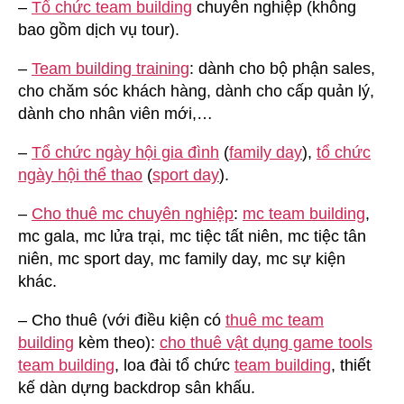
–
Tổ chức team building
chuyên nghiệp (không
bao gồm dịch vụ tour).
–
Team building training
: dành cho bộ phận sales,
cho chăm sóc khách hàng, dành cho cấp quản lý,
dành cho nhân viên mới,…
–
Tổ chức ngày hội gia đình
(
family day
),
tổ chức
ngày hội thể thao
(
sport day
).
–
Cho thuê mc chuyên nghiệp
:
mc team building
,
mc gala, mc lửa trại, mc tiệc tất niên, mc tiệc tân
niên, mc sport day, mc family day, mc sự kiện
khác.
– Cho thuê (với điều kiện có
thuê mc team
building
kèm theo):
cho thuê vật dụng game tools
team building
, loa đài tổ chức
team building
, thiết
kế dàn dựng backdrop sân khấu.