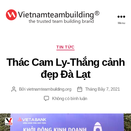
Menu
VietnamTeambuilding
Chuyên
TIN TỨC
mục
Thác Cam Ly-Thắng cảnh
đẹp Đà Lạt
Bởi
vietnamteambuilding.org
Tháng Bảy 7, 2021
Tác
Ngày
giả
đăng
ở
Không có bình luận
Thác
Cam
Ly-
Thắng
cảnh