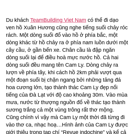
Du khách
TeamBuilding Viet Nam
có thể đi dạo
ven hồ Xuân Hương cũng nghe tiếng suối chảy róc
rách. Một dòng suối đổ vào hồ ở phía bắc, một
dòng khác từ hồ chảy ra ở phía nam luồn dưới một
cây cầu, ở gần bến xe. Chân cầu là đập ngăn
dòng suối lại để điều hoà mực nước hồ. Cả hai
dòng suối đều mang tên Cam Ly. Dòng chảy ra
lượn về phía tây, khi cách hồ 2km phải vượt qua
một đoạn suối bị chặn ngang bởi những tảng đá
hoa cương lớn, tạo thành thác Cam Ly đẹp nổi
tiếng của Đà Lạt với độ cao khoảng 30m. Vào mùa
mưa, nước từ thượng nguồn đổ về thác tạo thành
sương trắng cả một vùng trông rất thơ mộng.
Cũng chính vì vậy mà Cam Ly một thời đã từng đi
vào thơ ca, nhạc hoạ…Hình ảnh của Cam Ly được
giới thiệu trong tạp chí “Revue indochine” và kể cả