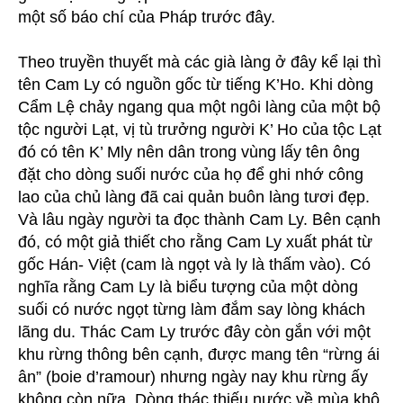
một số báo chí của Pháp trước đây.
Theo truyền thuyết mà các già làng ở đây kể lại thì
tên Cam Ly có nguồn gốc từ tiếng K’Ho. Khi dòng
Cẩm Lệ chảy ngang qua một ngôi làng của một bộ
tộc người Lạt, vị tù trưởng người K’ Ho của tộc Lạt
đó có tên K’ Mly nên dân trong vùng lấy tên ông
đặt cho dòng suối nước của họ để ghi nhớ công
lao của chủ làng đã cai quản buôn làng tươi đẹp.
Và lâu ngày người ta đọc thành Cam Ly. Bên cạnh
đó, có một giả thiết cho rằng Cam Ly xuất phát từ
gốc Hán- Việt (cam là ngọt và ly là thấm vào). Có
nghĩa rằng Cam Ly là biểu tượng của một dòng
suối có nước ngọt từng làm đắm say lòng khách
lãng du. Thác Cam Ly trước đây còn gắn với một
khu rừng thông bên cạnh, được mang tên “rừng ái
ân” (boie d’ramour) nhưng ngày nay khu rừng ấy
không còn nữa. Dòng thác thiếu nước về mùa khô