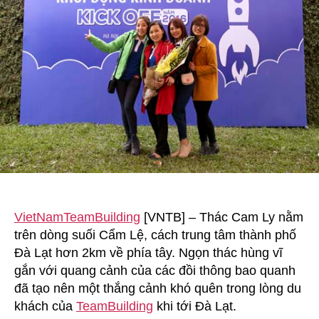
đẹp
Đà
Lạt
VietNamTeamBuilding
[VNTB] – Thác Cam Ly nằm
trên dòng suối Cẩm Lệ, cách trung tâm thành phố
Đà Lạt hơn 2km về phía tây. Ngọn thác hùng vĩ
gắn với quang cảnh của các đồi thông bao quanh
đã tạo nên một thắng cảnh khó quên trong lòng du
khách của
TeamBuilding
khi tới Đà Lạt.