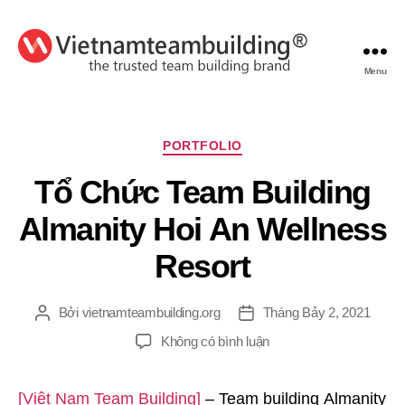
Menu
VietnamTeambuilding
Chuyên
PORTFOLIO
mục
Tổ Chức Team Building
Almanity Hoi An Wellness
Resort
Bởi
vietnamteambuilding.org
Tháng Bảy 2, 2021
Tác
Ngày
giả
đăng
ở
Không có bình luận
Tổ
Chức
[Việt Nam Team Building]
– Team building Almanity
Team