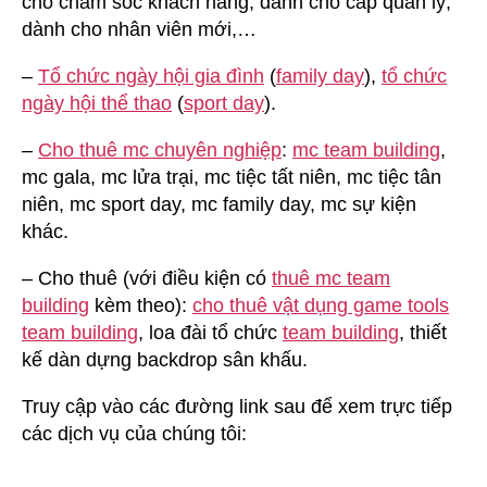
cho chăm sóc khách hàng, dành cho cấp quản lý,
dành cho nhân viên mới,…
–
Tổ chức ngày hội gia đình
(
family day
),
tổ chức
ngày hội thể thao
(
sport day
).
–
Cho thuê mc chuyên nghiệp
:
mc team building
,
mc gala, mc lửa trại, mc tiệc tất niên, mc tiệc tân
niên, mc sport day, mc family day, mc sự kiện
khác.
– Cho thuê (với điều kiện có
thuê mc team
building
kèm theo):
cho thuê vật dụng game tools
team building
, loa đài tổ chức
team building
, thiết
kế dàn dựng backdrop sân khấu.
Truy cập vào các đường link sau để xem trực tiếp
các dịch vụ của chúng tôi: