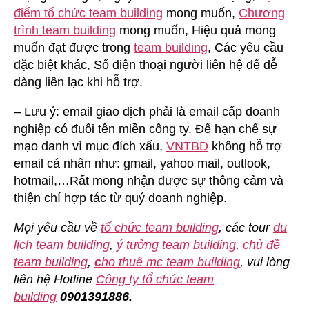
điểm tổ chức team building
mong muốn,
Chương
trình team building
mong muốn, Hiệu quả mong
muốn đạt được trong
team building
, Các yêu cầu
đặc biệt khác, Số điện thoại người liên hệ để dễ
dàng liên lạc khi hỗ trợ.
– Lưu ý: email giao dịch phải là email cấp doanh
nghiệp có đuôi tên miền công ty. Để hạn chế sự
mạo danh vì mục đích xấu,
VNTBD
không hỗ trợ
email cá nhân như: gmail, yahoo mail, outlook,
hotmail,…Rất mong nhận được sự thông cảm và
thiện chí hợp tác từ quý doanh nghiệp.
Mọi yêu cầu về
tổ chức team building
, các tour
du
lịch team building
,
ý tưởng team building
,
chủ đề
team building
,
c
ho thuê mc team building
, vui lòng
liên hệ Hotline
Công ty tổ chức team
building
0901391886.