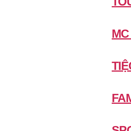
TO
MC
TIỆ
FAM
SP