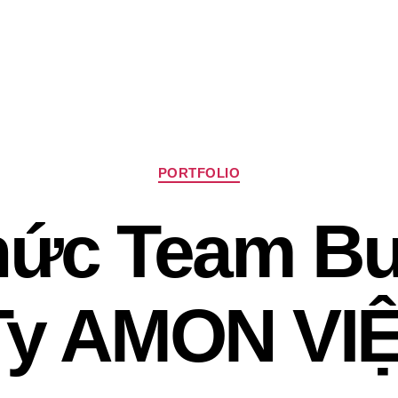
Chuyên
PORTFOLIO
mục
ức Team Bu
Ty AMON VI