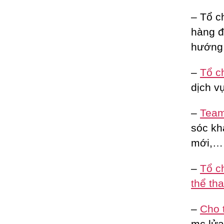
– Tổ c
hàng đ
hướng 
–
Tổ c
dịch vụ
–
Team 
sóc kh
mới,…
–
Tổ c
thể th
–
Cho 
mc lửa 