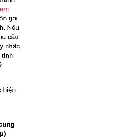
eam
òn gọi
nh. Nếu
hu cầu
ãy nhấc
 tình
ý
 hiện
 cung
p):