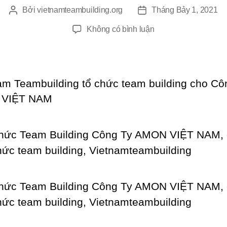
Bởi
vietnamteambuilding.org
Tháng Bảy 1, 2021
Tác
Ngày
giả
đăng
ở
Không có bình luận
Tổ
Chức
Team
Building
am Teambuilding tổ chức team building cho Cô
Công
VIỆT NAM
Ty
AMON
VIỆT
NAM