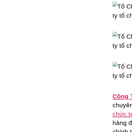
Công 
chuyê
chức t
hàng đ
chính 