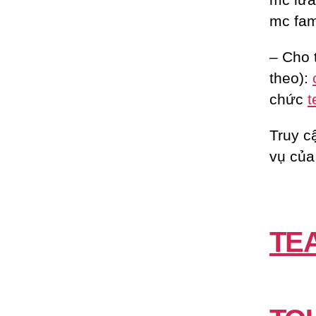
mc fam
– Cho 
theo):
chức
t
Truy c
vụ của
TE