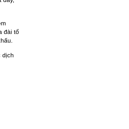
èm
a đài tổ
khấu.
 dịch