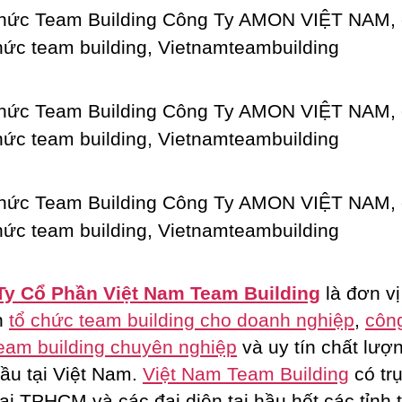
Ty Cổ Phần Việt Nam Team Building
là đơn vị
n
tổ chức team building cho doanh nghiệp
,
công
eam building chuyên nghiệp
và uy tín chất lượ
ầu tại Việt Nam.
Việt Nam Team Building
có tr
tại TPHCM và các đại diện tại hầu hết các tỉnh 