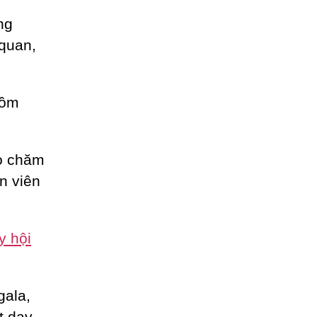
ng
 quan,
gồm
ho chăm
n viên
y hội
gala,
t day,