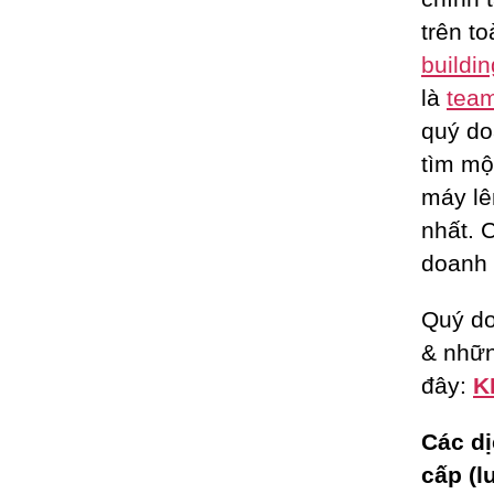
trên t
buildin
là
team
quý do
tìm m
máy lê
nhất. 
doanh 
Quý do
& nhữn
đây:
K
Các dị
cấp (l