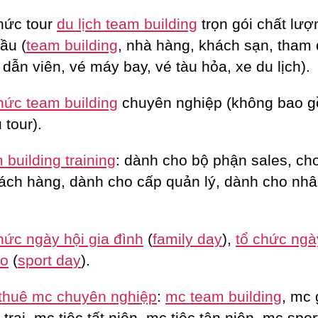
hức tour
du lịch team building
trọn gói chất lượ
ầu (
team building
, nhà hàng, khách sạn, tham
dẫn viên, vé máy bay, vé tàu hỏa, xe du lịch).
hức team building
chuyên nghiệp (không bao 
 tour).
building training
: dành cho bộ phận sales, c
ách hàng, dành cho cấp quản lý, dành cho nhâ
hức ngày hội gia đình
(
family day
),
tổ chức ngà
ao
(
sport day
).
thuê mc chuyên nghiệp
:
mc team building
, mc 
trại, mc tiệc tất niên, mc tiệc tân niên, mc spor