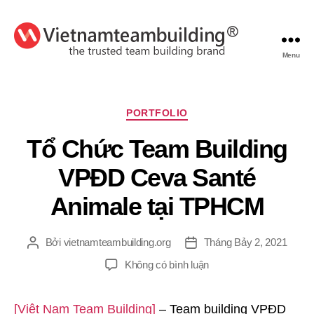
Menu
VietnamTeambuilding
Chuyên
PORTFOLIO
mục
Tổ Chức Team Building
VPĐD Ceva Santé
Animale tại TPHCM
Bởi
vietnamteambuilding.org
Tháng Bảy 2, 2021
Tác
Ngày
giả
đăng
ở
Không có bình luận
Tổ
Chức
[Việt Nam Team Building]
– Team building VPĐD
Team