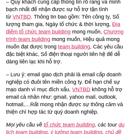
– Quý khách cung cấp thông tin rõ ràng và minh
bạch nhất để nhận được sự hỗ trợ tận tình
từ
VNTBD
. Thông tin bao gồm: Tên công ty, Số
lượng tham gia, Ngày tổ chức & thời lượng,
Địa
điểm tổ chức team building
mong muốn,
Chương
trình team building
mong muốn, Hiệu quả mong
muốn đạt được trong
team building
, Các yêu cầu
đặc biệt khác, Số điện thoại người liên hệ để dễ
dàng liên lạc khi hỗ trợ.
– Lưu ý: email giao dịch phải là email cấp doanh
nghiệp có đuôi tên miền công ty. Để hạn chế sự
mạo danh vì mục đích xấu,
VNTBD
không hỗ trợ
email cá nhân như: gmail, yahoo mail, outlook,
hotmail,…Rất mong nhận được sự thông cảm và
thiện chí hợp tác từ quý doanh nghiệp.
Mọi yêu cầu về
tổ chức team building
, các tour
du
lịch team building
,
ý tưởng team building
,
chủ đề