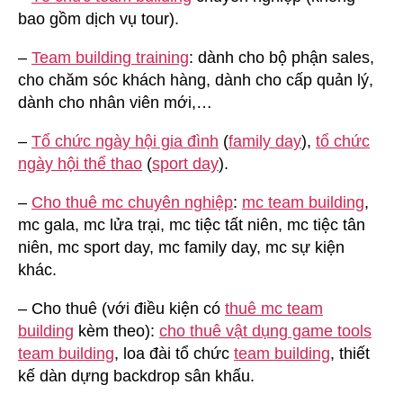
bao gồm dịch vụ tour).
–
Team building training
: dành cho bộ phận sales,
cho chăm sóc khách hàng, dành cho cấp quản lý,
dành cho nhân viên mới,…
–
Tổ chức ngày hội gia đình
(
family day
),
tổ chức
ngày hội thể thao
(
sport day
).
–
Cho thuê mc chuyên nghiệp
:
mc team building
,
mc gala, mc lửa trại, mc tiệc tất niên, mc tiệc tân
niên, mc sport day, mc family day, mc sự kiện
khác.
– Cho thuê (với điều kiện có
thuê mc team
building
kèm theo):
cho thuê vật dụng game tools
team building
, loa đài tổ chức
team building
, thiết
kế dàn dựng backdrop sân khấu.