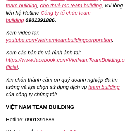
team building
,
c
ho thuê mc team building
, vui lòng
liên hệ Hotline
Công ty tổ chức team
building
0901391886.
Xem video tại:
youtube.com/vietnamteambuildingcorporation
.
Xem các bản tin và hình ảnh tại:
https://www.facebook.com/VietNamTeamBuilding.o
fficial
.
Xin chân thành cảm ơn quý doanh nghiệp đã tin
tưởng và lựa chọn sử dụng dịch vụ
team building
của công ty chúng tôi!
VIỆT NAM TEAM BUILDING
Hotline: 0901391886.