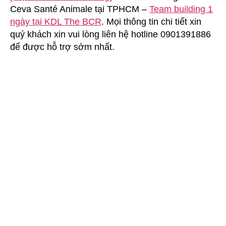
Ceva Santé Animale tại TPHCM –
Team building 1
Building
VPĐD
ngày tại KDL The BCR
. Mọi thông tin chi tiết xin
Ceva
quý khách xin vui lòng liên hệ hotline 0901391886
Santé
để được hỗ trợ sớm nhất.
Animale
tại
TPHCM