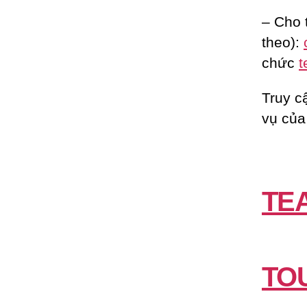
– Cho 
theo):
chức
t
Truy c
vụ của
TE
TO