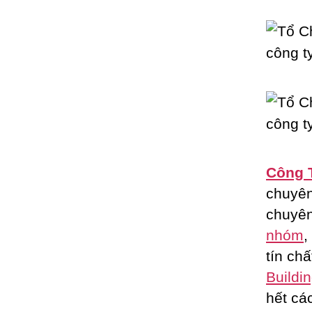
Công 
chuyê
chuyên
nhóm
,
tín ch
Buildi
hết cá