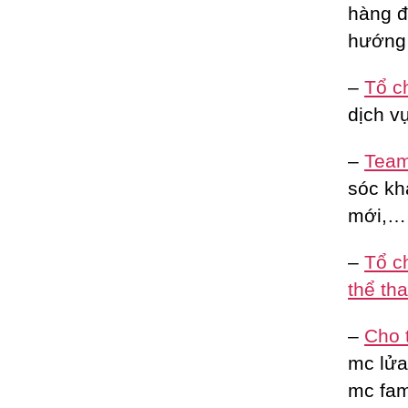
hàng đ
hướng 
–
Tổ c
dịch vụ
–
Team 
sóc kh
mới,…
–
Tổ c
thể th
–
Cho 
mc lửa 
mc fam