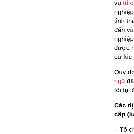
vụ
tổ 
nghiệp
tỉnh t
đến và
nghiệp
được h
cứ lúc
Quý do
ngũ
đã
tôi tại
Các dị
cấp (l
– Tổ c