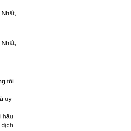
ng tôi
à uy
i hầu
 dịch