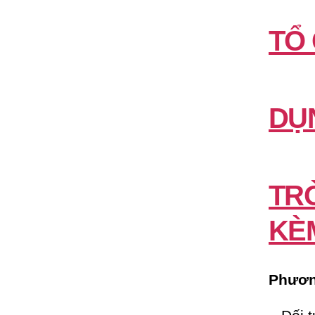
TỔ
DỤ
TR
KÈ
Phương