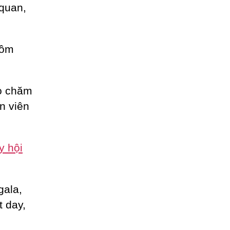
 quan,
gồm
ho chăm
n viên
y hội
gala,
t day,