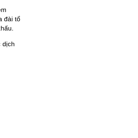
èm
a đài tổ
khấu.
 dịch