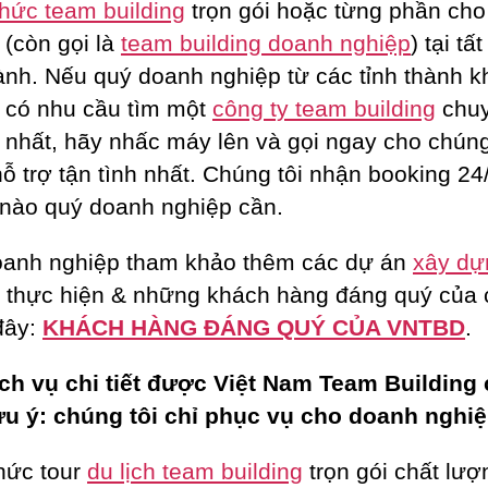
chức team building
trọn gói hoặc từng phần ch
 (còn gọi là
team building doanh nghiệp
) tại tấ
hành. Nếu quý doanh nghiệp từ các tỉnh thành k
 có nhu cầu tìm một
công ty team building
chu
 nhất, hãy nhấc máy lên và gọi ngay cho chúng
ỗ trợ tận tình nhất. Chúng tôi nhận booking 24/
 nào quý doanh nghiệp cần.
anh nghiệp tham khảo thêm các dự án
xây dự
 thực hiện & những khách hàng đáng quý của
 đây:
KHÁCH HÀNG ĐÁNG QUÝ CỦA VNTBD
.
ch vụ chi tiết được Việt Nam Team Building
ưu ý: chúng tôi chỉ phục vụ cho doanh nghiệ
hức tour
du lịch team building
trọn gói chất lượ