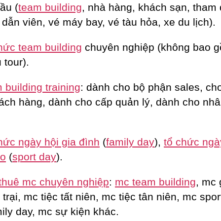
ầu (
team building
, nhà hàng, khách sạn, tham
dẫn viên, vé máy bay, vé tàu hỏa, xe du lịch).
hức team building
chuyên nghiệp (không bao 
 tour).
building training
: dành cho bộ phận sales, c
ách hàng, dành cho cấp quản lý, dành cho nhâ
hức ngày hội gia đình
(
family day
),
tổ chức ngà
ao
(
sport day
).
thuê mc chuyên nghiệp
:
mc team building
, mc 
trại, mc tiệc tất niên, mc tiệc tân niên, mc spor
ily day, mc sự kiện khác.