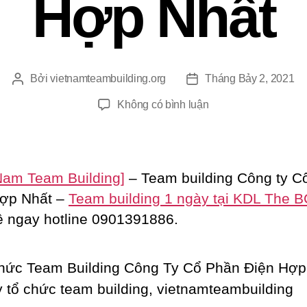
Hợp Nhất
Bởi
vietnamteambuilding.org
Tháng Bảy 2, 2021
Tác
Ngày
giả
đăng
ở
Không có bình luận
Tổ
Chức
Team
Building
 Nam Team Building]
– Team building Công ty C
Công
Hợp Nhất –
Team building 1 ngày tại KDL The 
Ty
ệ ngay hotline 0901391886.
Cổ
Phần
Điện
Hợp
Nhất