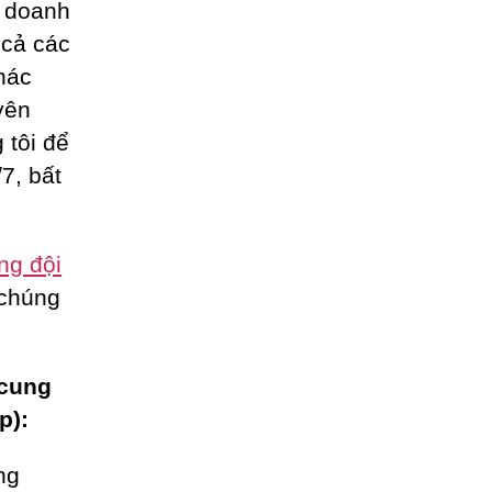
o doanh
t cả các
hác
yên
 tôi để
7, bất
ng đội
 chúng
 cung
p):
ng