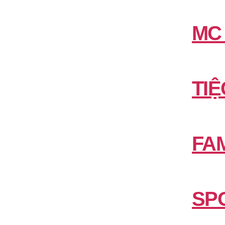
MC
TIỆ
FAM
SP