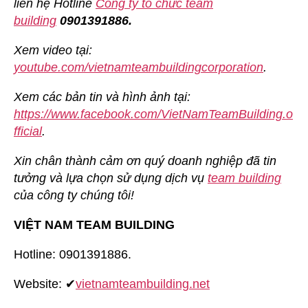
liên hệ Hotline
Công ty tổ chức team
building
0901391886.
Xem video tại:
youtube.com/vietnamteambuildingcorporation
.
Xem các bản tin và hình ảnh tại:
https://www.facebook.com/VietNamTeamBuilding.o
fficial
.
Xin chân thành cảm ơn quý doanh nghiệp đã tin
tưởng và lựa chọn sử dụng dịch vụ
team building
của công ty chúng tôi!
VIỆT NAM TEAM BUILDING
Hotline: 0901391886.
Website: ✔
vietnamteambuilding.net