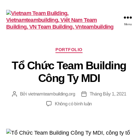
Menu
VietnamTeambuilding
Chuyên
PORTFOLIO
mục
Tổ Chức Team Building
Công Ty MDI
Bởi
vietnamteambuilding.org
Tháng Bảy 1, 2021
Tác
Ngày
giả
đăng
ở
Không có bình luận
Tổ
Chức
Team
Building
Công