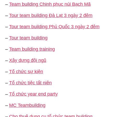
–
Team building Chinh phục núi Bạch Mã
–
Tour team building Đà Lạt 3 ngày 2 đêm
–
Tour team building Phú Quốc 3 ngày 2 đêm
–
Tour team building
–
Team building training
–
Xây dựng đội ngũ
–
Tổ chức sự kiện
–
Tổ chức tiệc tất niên
–
Tổ chức year end party
–
MC Teambuilding
–
Cho thuê dụng cụ tổ chức team building