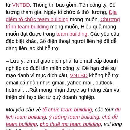
từ
VNTBD
. Thông tin bao gồm: Tên công ty, Số
lượng tham gia, Ngày tổ chức & thời lượng,
Địa
điểm tổ chức team building
mong muốn,
Chương
trình team building
mong muốn, Hiệu quả mong
muốn đạt được trong
team building
, Các yêu cầu
đặc biệt khác, Số điện thoại người liên hệ để dễ
dàng liên lạc khi hỗ trợ.
– Lưu ý: email giao dịch phải là email cấp doanh
nghiệp có đuôi tên miền công ty. Để hạn chế sự
mạo danh vì mục đích xấu,
VNTBD
không hỗ trợ
email cá nhân như: gmail, yahoo mail, outlook,
hotmail,…Rất mong nhận được sự thông cảm và
thiện chí hợp tác từ quý doanh nghiệp.
Mọi yêu cầu về
tổ chức team building
, các tour
du
lịch team building
,
ý tưởng team building
,
chủ đề
team building
,
c
ho thuê mc team building
, vui lòng