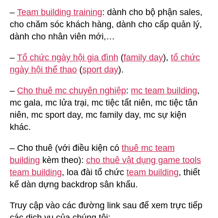
–
Team building training
: dành cho bộ phận sales,
cho chăm sóc khách hàng, dành cho cấp quản lý,
dành cho nhân viên mới,…
–
Tổ chức ngày hội gia đình
(
family day
),
tổ chức
ngày hội thể thao
(
sport day
).
–
Cho thuê mc chuyên nghiệp
:
mc team building
,
mc gala, mc lửa trại, mc tiệc tất niên, mc tiệc tân
niên, mc sport day, mc family day, mc sự kiện
khác.
– Cho thuê (với điều kiện có
thuê mc team
building
kèm theo):
cho thuê vật dụng game tools
team building
, loa đài tổ chức
team building
, thiết
kế dàn dựng backdrop sân khấu.
Truy cập vào các đường link sau để xem trực tiếp
các dịch vụ của chúng tôi: