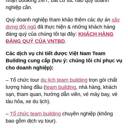
nhận booking 24/7, bất cứ lúc nào quý doanh
nghiệp cần.
Quý doanh nghiệp tham khảo thêm các dự án
xây
dựng đội ngũ
đã thực hiện & những khách hàng
đáng quý của chúng tôi tại đây:
KHÁCH HÀNG
ĐÁNG QUÝ CỦA VNTBD
.
Các dịch vụ chi tiết được Việt Nam Team
Building cung cấp (lưu ý: chúng tôi chỉ phục vụ
cho doanh nghiệp):
– Tổ chức tour
du lịch team building
trọn gói chất
lượng hàng đầu (
team building
, nhà hàng, khách
sạn, tham quan, hướng dẫn viên, vé máy bay, vé
tàu hỏa, xe du lịch).
–
Tổ chức team building
chuyên nghiệp (không
bao gồm dịch vụ tour).