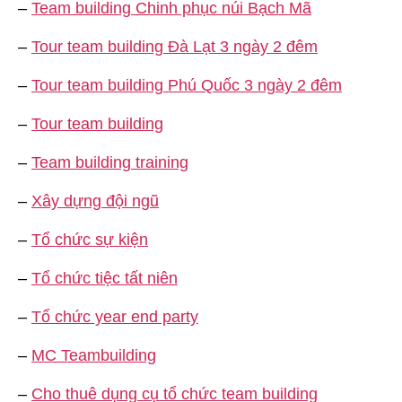
–
Team building Chinh phục núi Bạch Mã
–
Tour team building Đà Lạt 3 ngày 2 đêm
–
Tour team building Phú Quốc 3 ngày 2 đêm
–
Tour team building
–
Team building training
–
Xây dựng đội ngũ
–
Tổ chức sự kiện
–
Tổ chức tiệc tất niên
–
Tổ chức year end party
–
MC Teambuilding
–
Cho thuê dụng cụ tổ chức team building