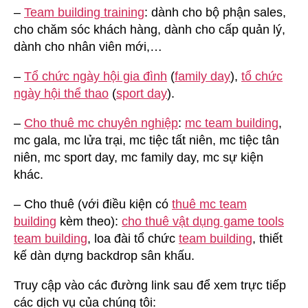
–
Team building training
: dành cho bộ phận sales,
cho chăm sóc khách hàng, dành cho cấp quản lý,
dành cho nhân viên mới,…
–
Tổ chức ngày hội gia đình
(
family day
),
tổ chức
ngày hội thể thao
(
sport day
).
–
Cho thuê mc chuyên nghiệp
:
mc team building
,
mc gala, mc lửa trại, mc tiệc tất niên, mc tiệc tân
niên, mc sport day, mc family day, mc sự kiện
khác.
– Cho thuê (với điều kiện có
thuê mc team
building
kèm theo):
cho thuê vật dụng game tools
team building
, loa đài tổ chức
team building
, thiết
kế dàn dựng backdrop sân khấu.
Truy cập vào các đường link sau để xem trực tiếp
các dịch vụ của chúng tôi: