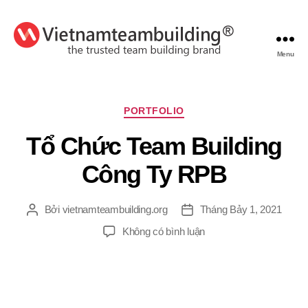
Menu
VietnamTeambuilding
Chuyên
PORTFOLIO
mục
Tổ Chức Team Building
Công Ty RPB
Bởi
vietnamteambuilding.org
Tháng Bảy 1, 2021
Tác
Ngày
giả
đăng
ở
Không có bình luận
Tổ
Chức
Team
Building
Công