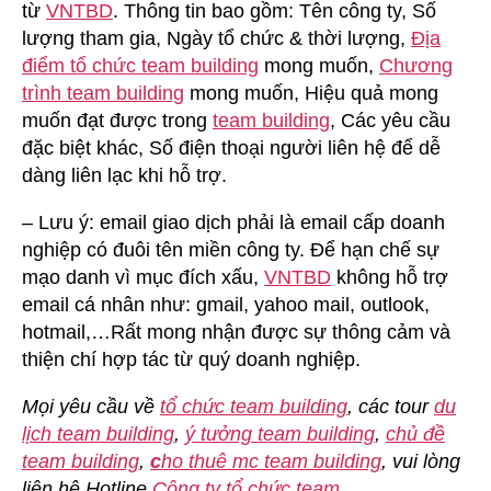
từ
VNTBD
. Thông tin bao gồm: Tên công ty, Số
lượng tham gia, Ngày tổ chức & thời lượng,
Địa
điểm tổ chức team building
mong muốn,
Chương
trình team building
mong muốn, Hiệu quả mong
muốn đạt được trong
team building
, Các yêu cầu
đặc biệt khác, Số điện thoại người liên hệ để dễ
dàng liên lạc khi hỗ trợ.
– Lưu ý: email giao dịch phải là email cấp doanh
nghiệp có đuôi tên miền công ty. Để hạn chế sự
mạo danh vì mục đích xấu,
VNTBD
không hỗ trợ
email cá nhân như: gmail, yahoo mail, outlook,
hotmail,…Rất mong nhận được sự thông cảm và
thiện chí hợp tác từ quý doanh nghiệp.
Mọi yêu cầu về
tổ chức team building
, các tour
du
lịch team building
,
ý tưởng team building
,
chủ đề
team building
,
c
ho thuê mc team building
, vui lòng
liên hệ Hotline
Công ty tổ chức team