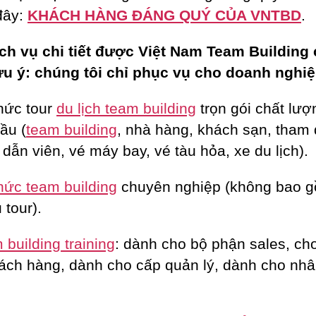
 đây:
KHÁCH HÀNG ĐÁNG QUÝ CỦA VNTBD
.
ch vụ chi tiết được Việt Nam Team Building
ưu ý: chúng tôi chỉ phục vụ cho doanh nghiệ
hức tour
du lịch team building
trọn gói chất lượ
ầu (
team building
, nhà hàng, khách sạn, tham
dẫn viên, vé máy bay, vé tàu hỏa, xe du lịch).
hức team building
chuyên nghiệp (không bao 
 tour).
building training
: dành cho bộ phận sales, c
ách hàng, dành cho cấp quản lý, dành cho nhâ