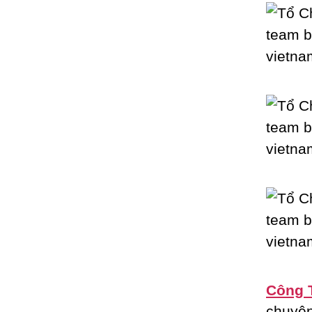
Công 
chuyê