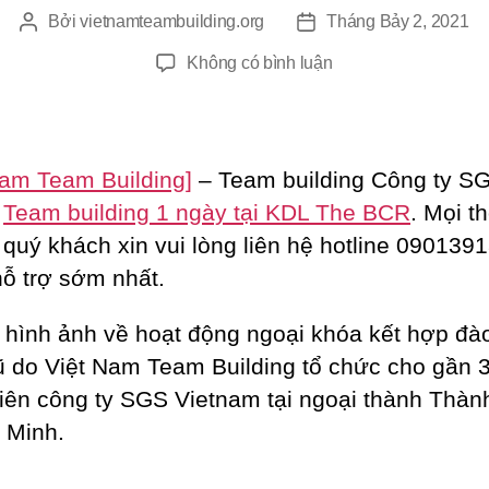
Bởi
vietnamteambuilding.org
Tháng Bảy 2, 2021
Tác
Ngày
giả
đăng
ở
Không có bình luận
Tổ
Chức
Team
Building
Nam Team Building]
– Team building Công ty SG
Công
–
Team building 1 ngày tại KDL The BCR
. Mọi t
Ty
ết quý khách xin vui lòng liên hệ hotline 090139
SGS
Việt
ỗ trợ sớm nhất.
Nam
hình ảnh về hoạt động ngoại khóa kết hợp đào
ũ do Việt Nam Team Building tổ chức cho gần 
iên công ty SGS Vietnam tại ngoại thành Thàn
 Minh.