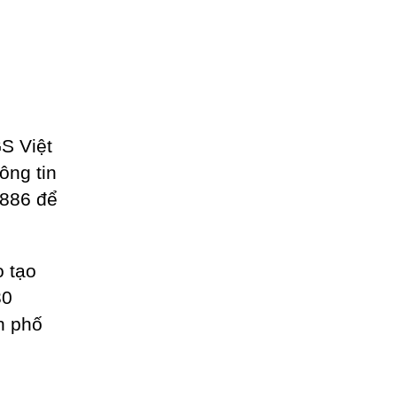
S Việt
hông tin
1886 để
 tạo
30
h phố