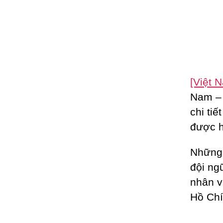
[Việt 
Nam 
chi ti
được h
Những 
đội ng
nhân v
Hồ Chí