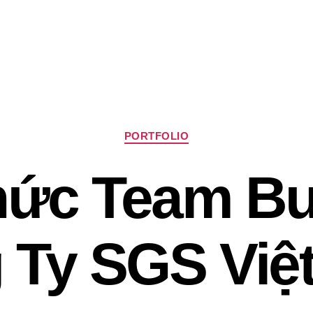
Chuyên
PORTFOLIO
mục
ức Team Bu
 Ty SGS Việ