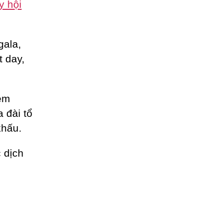
y hội
gala,
t day,
èm
a đài tổ
khấu.
 dịch