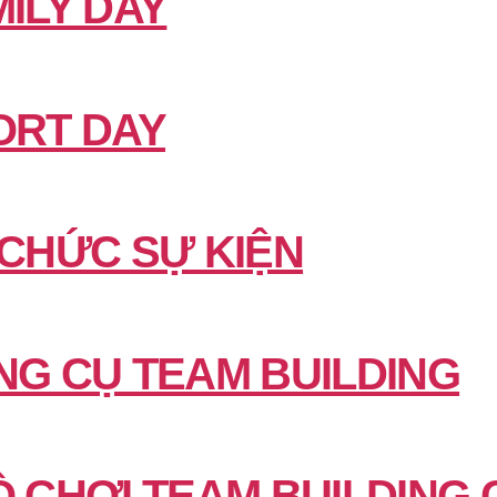
ILY DAY
ORT DAY
 CHỨC SỰ KIỆN
NG CỤ TEAM BUILDING
Ò CHƠI TEAM BUILDING 