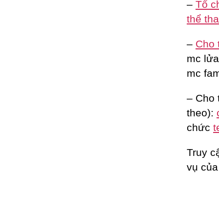
–
Tổ c
thể th
–
Cho 
mc lửa 
mc fam
– Cho 
theo):
chức
t
Truy c
vụ của