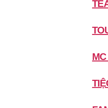
TE
TO
MC
TIỆ