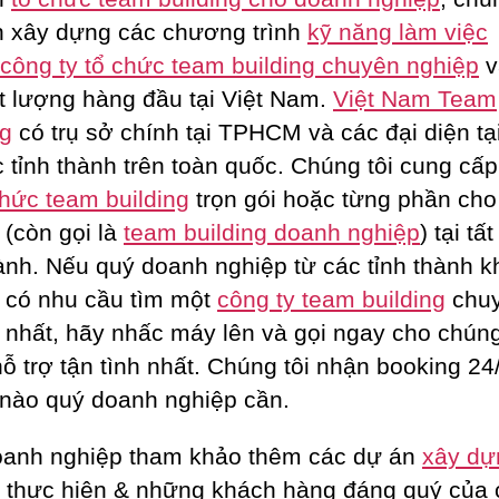
 xây dựng các chương trình
kỹ năng làm việc
công ty tổ chức team building chuyên nghiệp
v
ất lượng hàng đầu tại Việt Nam.
Việt Nam Team
ng
có trụ sở chính tại TPHCM và các đại diện tạ
c tỉnh thành trên toàn quốc. Chúng tôi cung cấp
chức team building
trọn gói hoặc từng phần ch
 (còn gọi là
team building doanh nghiệp
) tại tấ
hành. Nếu quý doanh nghiệp từ các tỉnh thành k
 có nhu cầu tìm một
công ty team building
chu
 nhất, hãy nhấc máy lên và gọi ngay cho chúng
ỗ trợ tận tình nhất. Chúng tôi nhận booking 24/
 nào quý doanh nghiệp cần.
anh nghiệp tham khảo thêm các dự án
xây dự
 thực hiện & những khách hàng đáng quý của