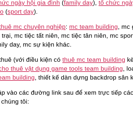
hức ngày hội gia đình
(
family day
),
tổ chức ngà
ao
(
sport day
).
thuê mc chuyên nghiệp
:
mc team building
, mc 
trại, mc tiệc tất niên, mc tiệc tân niên, mc spor
ily day, mc sự kiện khác.
thuê (với điều kiện có
thuê mc team building
k
cho thuê vật dụng game tools team building
, lo
eam building
, thiết kế dàn dựng backdrop sân 
ập vào các đường link sau để xem trực tiếp các
 chúng tôi: