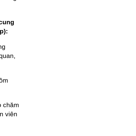
 cung
p):
ng
 quan,
gồm
ho chăm
n viên