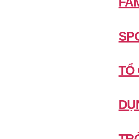
FAM
SP
TỔ
DỤ
TR