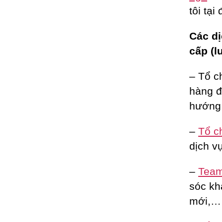
tôi tại
Các dị
cấp (l
– Tổ c
hàng đ
hướng 
–
Tổ c
dịch vụ
–
Team 
sóc kh
mới,…