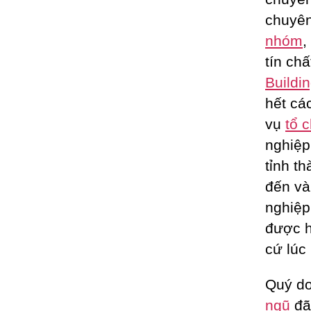
chuyên
nhóm
,
tín ch
Buildi
hết cá
vụ
tổ 
nghiệp
tỉnh t
đến và
nghiệp
được h
cứ lúc
Quý do
ngũ
đã