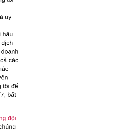
à uy
i hầu
 dịch
o doanh
t cả các
hác
yên
 tôi để
7, bất
ng đội
 chúng