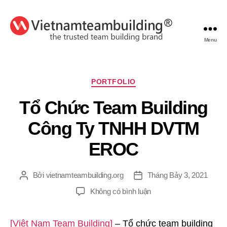
Menu
VietnamTeambuilding
Chuyên
PORTFOLIO
mục
Tổ Chức Team Building
Công Ty TNHH DVTM
EROC
Bởi
vietnamteambuilding.org
Tháng Bảy 3, 2021
Tác
Ngày
giả
đăng
ở
Không có bình luận
Tổ
Chức
[Việt Nam Team Building]
– Tổ chức team building
Team