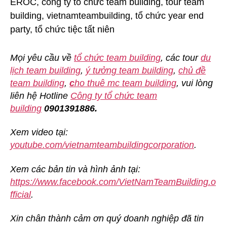
Mọi yêu cầu về
tổ chức team building
, các tour
du
lịch team building
,
ý tưởng team building
,
chủ đề
team building
,
c
ho thuê mc team building
, vui lòng
liên hệ Hotline
Công ty tổ chức team
building
0901391886.
Xem video tại:
youtube.com/vietnamteambuildingcorporation
.
Xem các bản tin và hình ảnh tại:
https://www.facebook.com/VietNamTeamBuilding.o
fficial
.
Xin chân thành cảm ơn quý doanh nghiệp đã tin