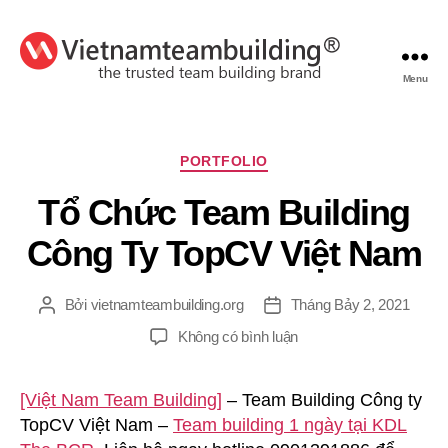
Menu
VietnamTeambuilding
Chuyên
PORTFOLIO
mục
Tổ Chức Team Building
Công Ty TopCV Việt Nam
Bởi
vietnamteambuilding.org
Tháng Bảy 2, 2021
Tác
Ngày
giả
đăng
ở
Không có bình luận
Tổ
Chức
[Việt Nam Team Building]
– Team Building Công ty
Team
TopCV Việt Nam –
Team building 1 ngày tại KDL
Building
Công