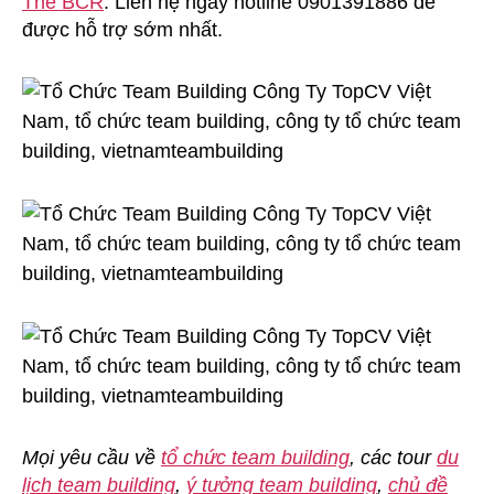
The BCR
. Liên hệ ngay hotline 0901391886 để
Ty
được hỗ trợ sớm nhất.
TopCV
Việt
Nam
Mọi yêu cầu về
tổ chức team building
, các tour
du
lịch team building
,
ý tưởng team building
,
chủ đề