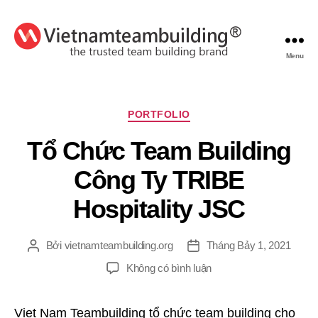
Menu
VietnamTeambuilding
Chuyên
PORTFOLIO
mục
Tổ Chức Team Building
Công Ty TRIBE
Hospitality JSC
Bởi
vietnamteambuilding.org
Tháng Bảy 1, 2021
Tác
Ngày
giả
đăng
ở
Không có bình luận
Tổ
Chức
Viet Nam Teambuilding tổ chức team building cho
Team