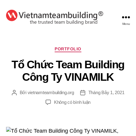
Menu
VietnamTeambuilding
Chuyên
PORTFOLIO
mục
Tổ Chức Team Building
Công Ty VINAMILK
Bởi
vietnamteambuilding.org
Tháng Bảy 1, 2021
Tác
Ngày
giả
đăng
ở
Không có bình luận
Tổ
Chức
Team
Building
Công