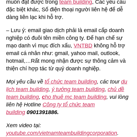
muốn đạt được trong
team building
, Các yêu cầu
đặc biệt khác, Số điện thoại người liên hệ để dễ
dàng liên lạc khi hỗ trợ.
– Lưu ý: email giao dịch phải là email cấp doanh
nghiệp có đuôi tên miền công ty. Để hạn chế sự
mạo danh vì mục đích xấu,
VNTBD
không hỗ trợ
email cá nhân như: gmail, yahoo mail, outlook,
hotmail,…Rất mong nhận được sự thông cảm và
thiện chí hợp tác từ quý doanh nghiệp.
Mọi yêu cầu về
tổ chức team building
, các tour
du
lịch team building
,
ý tưởng team building
,
chủ đề
team building
,
c
ho thuê mc team building
, vui lòng
liên hệ Hotline
Công ty tổ chức team
building
0901391886.
Xem video tại:
youtube.com/vietnamteambuildingcorporation
.