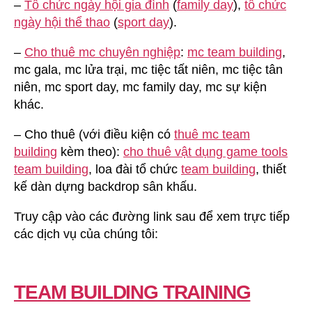
–
Tổ chức ngày hội gia đình
(
family day
),
tổ chức
ngày hội thể thao
(
sport day
).
–
Cho thuê mc chuyên nghiệp
:
mc team building
,
mc gala, mc lửa trại, mc tiệc tất niên, mc tiệc tân
niên, mc sport day, mc family day, mc sự kiện
khác.
– Cho thuê (với điều kiện có
thuê mc team
building
kèm theo):
cho thuê vật dụng game tools
team building
, loa đài tổ chức
team building
, thiết
kế dàn dựng backdrop sân khấu.
Truy cập vào các đường link sau để xem trực tiếp
các dịch vụ của chúng tôi:
TEAM BUILDING TRAINING