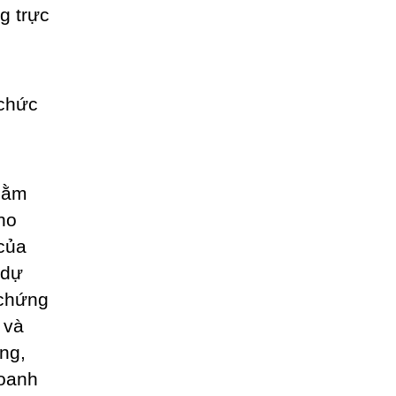
g trực
hằm
ho
của
 dự
 chứng
 và
ng,
Doanh