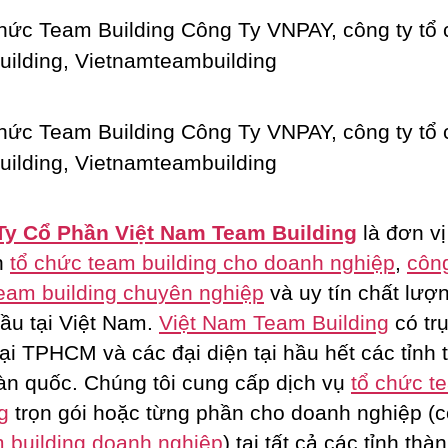
Ty Cổ Phần Việt Nam Team Building
là đơn vị
n
tổ chức team building cho doanh nghiệp
,
công
eam building chuyên nghiệp
và uy tín chất lượ
ầu tại Việt Nam.
Việt Nam Team Building
có tr
tại TPHCM và các đại diện tại hầu hết các tỉnh 
oàn quốc. Chúng tôi cung cấp dịch vụ
tổ chức t
g
trọn gói hoặc từng phần cho doanh nghiệp (c
 building doanh nghiệp
) tại tất cả các tỉnh thà