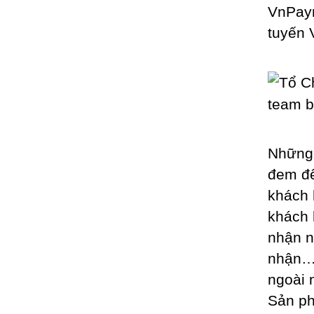
VnPaym
tuyến
Những 
đem đế
khách 
khách 
nhận n
nhận… 
ngoài 
Sản ph