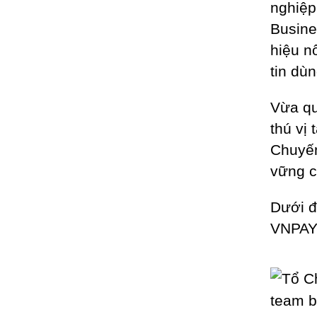
nghiệp
Busine
hiệu n
tin dù
Vừa qu
thú vị
Chuyến
vững c
Dưới đ
VNPAY