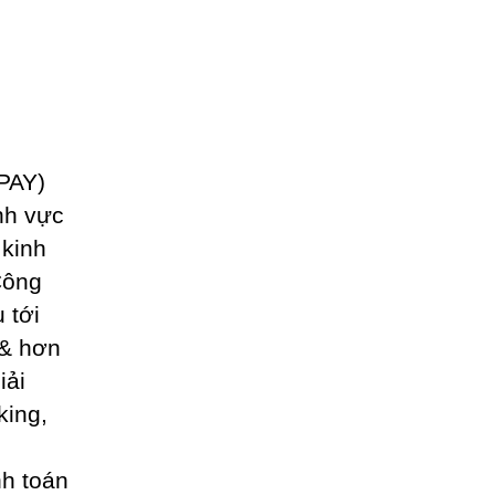
PAY)
nh vực
 kinh
Công
 tới
 & hơn
iải
king,
nh toán