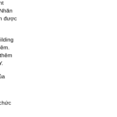
nt
 Nhãn
am được
ilding
đêm.
 thêm
Y.
ủa