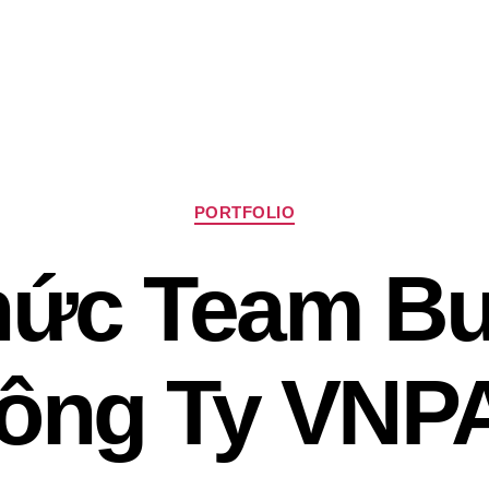
Chuyên
PORTFOLIO
mục
ức Team Bu
ông Ty VNP