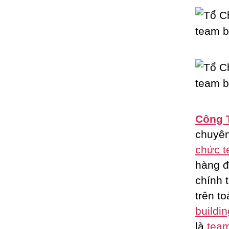
Công 
chuyê
chức t
hàng đ
chính 
trên t
buildin
là
team