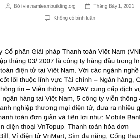
Bởi
vietnamteambuilding.org
Tháng Bảy 1, 2021
Tác
Ngày
giả
đăng
ở
Không có bình luận
Tổ
Chức
Team
Building
y Cổ phần Giải pháp Thanh toán Việt Nam (VN
Công
lập tháng 03/ 2007 là công ty hàng đầu trong lĩ
Ty
toán điện tử tại Việt Nam. Với các ngành nghề
VNPAY
cốt lõi thuộc lĩnh vực Tài chính – Ngân hàng, 
hông tin – Viễn thông, VNPAY cung cấp dịch vụ
 ngân hàng tại Việt Nam, 5 công ty viễn thông
anh nghiệp thương mại điện tử, đưa ra nhiều g
hanh toán đơn giản và tiện lợi như: Mobile Ban
ền điện thoại VnTopup, Thanh toán hóa đơn
ill, Ví điện tử VnMart, Sim đa năng, Cổng tha