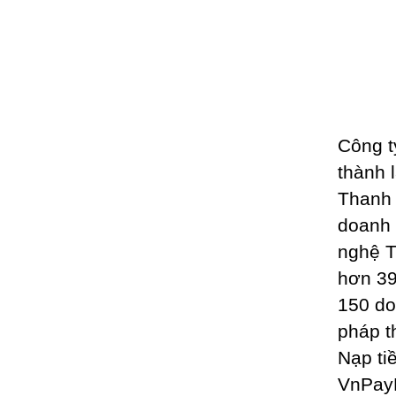
Công t
thành 
Thanh 
doanh 
nghệ T
hơn 39
150 do
pháp t
Nạp ti
VnPayB