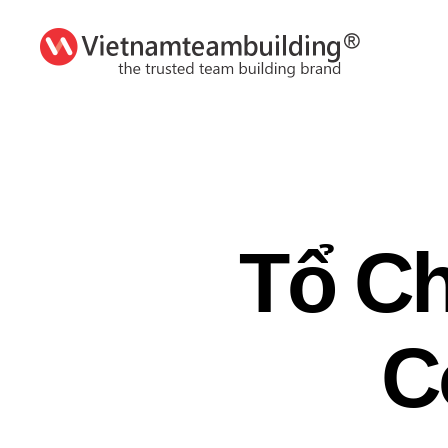
VietnamTeambuilding
Tổ Ch
C