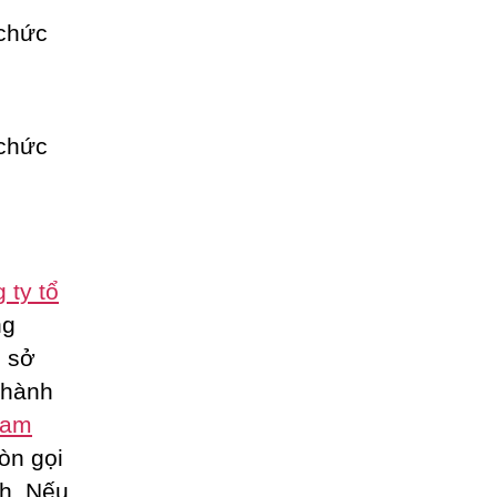
 ty tổ
ng
ụ sở
thành
eam
òn gọi
nh. Nếu