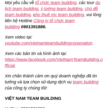
Mọi yêu cầu về
tổ chức team building
, các tour
du
lịch team building
,
ý tưởng team building
,
chủ đề
team building
,
c
ho thuê mc team building
, vui lòng
liên hệ Hotline
Công ty tổ chức team
building
0901391886.
Xem video tại:
youtube.com/vietnamteambuildingcorporation
.
Xem các bản tin và hình ảnh tại:
https://www.facebook.com/VietNamTeamBuilding.o
fficial
.
Xin chân thành cảm ơn quý doanh nghiệp đã tin
tưởng và lựa chọn sử dụng dịch vụ
team building
của công ty chúng tôi!
VIỆT NAM TEAM BUILDING