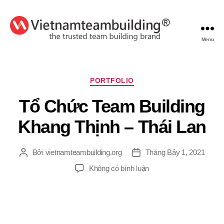
Menu
VietnamTeambuilding
Chuyên
PORTFOLIO
mục
Tổ Chức Team Building
Khang Thịnh – Thái Lan
Bởi
vietnamteambuilding.org
Tháng Bảy 1, 2021
Tác
Ngày
giả
đăng
ở
Không có bình luận
Tổ
Chức
Team
Building
Khang