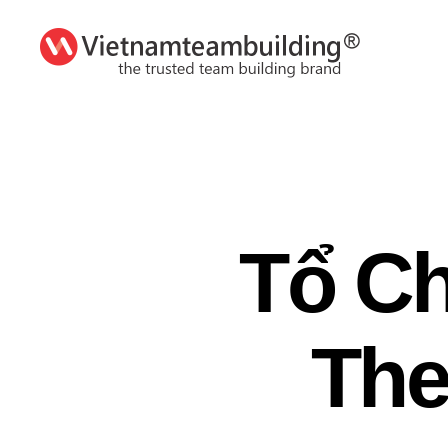
VietnamTeambuilding
Tổ Ch
The