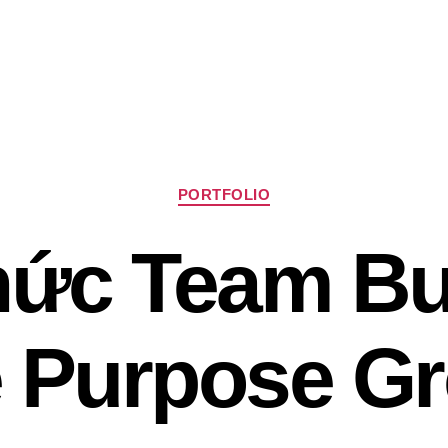
Chuyên
PORTFOLIO
mục
ức Team Bu
 Purpose G