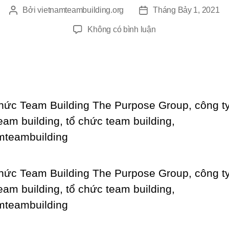
Bởi
vietnamteambuilding.org
Tháng Bảy 1, 2021
Tác
Ngày
giả
đăng
ở
Không có bình luận
Tổ
Chức
Team
Building
The
Purpose
Group