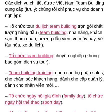
Các dịch vụ chi tiết được Việt Nam Team Building
cung cấp (lưu ý: chúng tôi chỉ phục vụ cho doanh
nghiệp):
– Tổ chức tour
du lịch team building
trọn gói chất
lượng hàng đầu (
team building
, nhà hàng, khách
sạn, tham quan, hướng dẫn viên, vé máy bay, vé
tàu hỏa, xe du lịch).
–
Tổ chức team building
chuyên nghiệp (không
bao gồm dịch vụ tour).
–
Team building training
: dành cho bộ phận sales,
cho chăm sóc khách hàng, dành cho cấp quản lý,
dành cho nhân viên mới,…
–
Tổ chức ngày hội gia đình
(
family day
),
tổ chức
ngày hội thể thao
(
sport day
).