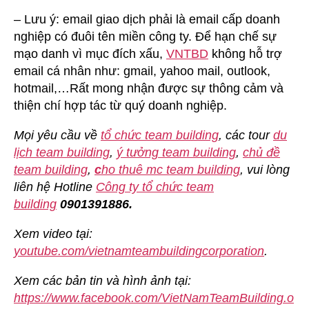
– Lưu ý: email giao dịch phải là email cấp doanh
nghiệp có đuôi tên miền công ty. Để hạn chế sự
mạo danh vì mục đích xấu,
VNTBD
không hỗ trợ
email cá nhân như: gmail, yahoo mail, outlook,
hotmail,…Rất mong nhận được sự thông cảm và
thiện chí hợp tác từ quý doanh nghiệp.
Mọi yêu cầu về
tổ chức team building
, các tour
du
lịch team building
,
ý tưởng team building
,
chủ đề
team building
,
c
ho thuê mc team building
, vui lòng
liên hệ Hotline
Công ty tổ chức team
building
0901391886.
Xem video tại:
youtube.com/vietnamteambuildingcorporation
.
Xem các bản tin và hình ảnh tại:
https://www.facebook.com/VietNamTeamBuilding.o