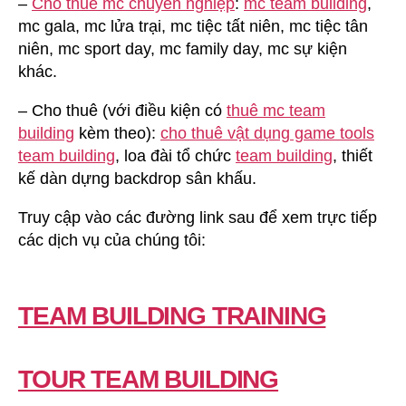
–
Cho thuê mc chuyên nghiệp
:
mc team building
,
mc gala, mc lửa trại, mc tiệc tất niên, mc tiệc tân
niên, mc sport day, mc family day, mc sự kiện
khác.
– Cho thuê (với điều kiện có
thuê mc team
building
kèm theo):
cho thuê vật dụng game tools
team building
, loa đài tổ chức
team building
, thiết
kế dàn dựng backdrop sân khấu.
Truy cập vào các đường link sau để xem trực tiếp
các dịch vụ của chúng tôi:
TEAM BUILDING TRAINING
TOUR TEAM BUILDING