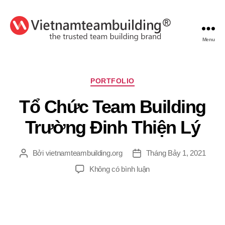
Menu
VietnamTeambuilding
Chuyên
PORTFOLIO
mục
Tổ Chức Team Building
Trường Đinh Thiện Lý
Bởi
vietnamteambuilding.org
Tháng Bảy 1, 2021
Tác
Ngày
giả
đăng
ở
Không có bình luận
Tổ
Chức
Team
Building
Trường