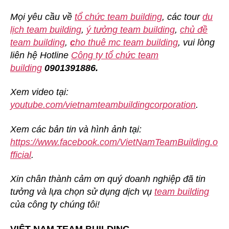
Mọi yêu cầu về
tổ chức team building
, các tour
du
lịch team building
,
ý tưởng team building
,
chủ đề
team building
,
c
ho thuê mc team building
, vui lòng
liên hệ Hotline
Công ty tổ chức team
building
0901391886.
Xem video tại:
youtube.com/vietnamteambuildingcorporation
.
Xem các bản tin và hình ảnh tại:
https://www.facebook.com/VietNamTeamBuilding.o
fficial
.
Xin chân thành cảm ơn quý doanh nghiệp đã tin
tưởng và lựa chọn sử dụng dịch vụ
team building
của công ty chúng tôi!
VIỆT NAM TEAM BUILDING