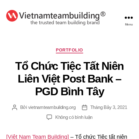
Menu
VietnamTeambuilding
Chuyên
PORTFOLIO
mục
Tổ Chức Tiệc Tất Niên
Liên Việt Post Bank –
PGD Bình Tây
Bởi
vietnamteambuilding.org
Tháng Bảy 3, 2021
Tác
Ngày
giả
đăng
ở
Không có bình luận
Tổ
Chức
[Việt Nam Team Building]
– Tổ chức Tiệc tất niên
Tiệc