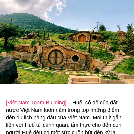
Du
Lịch
Dã
Ngoại
Không
Thể
Bỏ
Qua
Khi
Đến
Huế
[Việt Nam Team Building]
– Huế, cố đô của đất
nước Việt Nam luôn nằm trong top những điểm
đến du lịch hàng đầu của Việt Nam. Mọi thứ gắn
liền với Huế từ cảnh quan, ẩm thực cho đến con
người Huế đều có một sức cuốn hút đến kỳ lạ