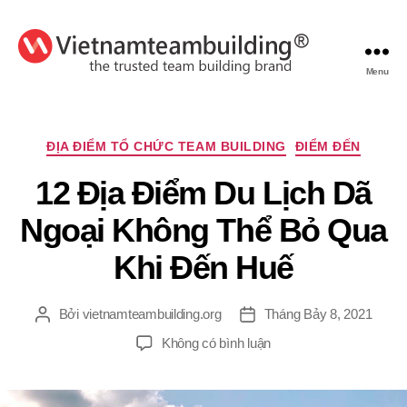
Menu
VietnamTeambuilding
Chuyên
ĐỊA ĐIỂM TỔ CHỨC TEAM BUILDING
ĐIỂM ĐẾN
mục
12 Địa Điểm Du Lịch Dã
Ngoại Không Thể Bỏ Qua
Khi Đến Huế
Bởi
vietnamteambuilding.org
Tháng Bảy 8, 2021
Tác
Ngày
giả
đăng
ở
Không có bình luận
12
Địa
Điểm