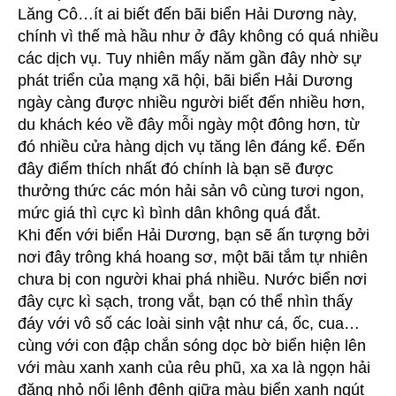
Lăng Cô…ít ai biết đến bãi biển Hải Dương này,
chính vì thế mà hầu như ở đây không có quá nhiều
các dịch vụ. Tuy nhiên mấy năm gần đây nhờ sự
phát triển của mạng xã hội, bãi biển Hải Dương
ngày càng được nhiều người biết đến nhiều hơn,
du khách kéo về đây mỗi ngày một đông hơn, từ
đó nhiều cửa hàng dịch vụ tăng lên đáng kể. Đến
đây điểm thích nhất đó chính là bạn sẽ được
thưởng thức các món hải sản vô cùng tươi ngon,
mức giá thì cực kì bình dân không quá đắt.
Khi đến với biển Hải Dương, bạn sẽ ấn tượng bởi
nơi đây trông khá hoang sơ, một bãi tắm tự nhiên
chưa bị con người khai phá nhiều. Nước biển nơi
đây cực kì sạch, trong vắt, bạn có thể nhìn thấy
đáy với vô số các loài sinh vật như cá, ốc, cua…
cùng với con đập chắn sóng dọc bờ biển hiện lên
với màu xanh xanh của rêu phũ, xa xa là ngọn hải
đăng nhỏ nổi lênh đênh giữa màu biển xanh ngút