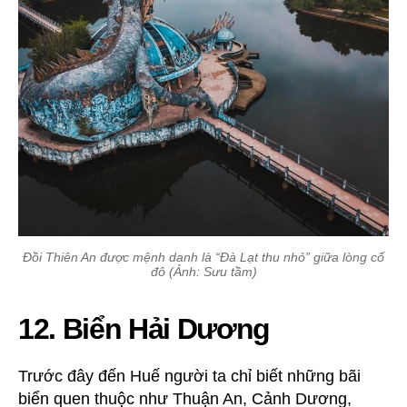
Đồi Thiên An được mệnh danh là “Đà Lạt thu nhỏ” giữa lòng cố
đô (Ảnh: Sưu tầm)
12. Biển Hải Dương
Trước đây đến Huế người ta chỉ biết những bãi
biển quen thuộc như Thuận An, Cảnh Dương,