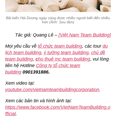
Bãi biển Hải Dương ngày càng được nhiều người biết đến nhiều
hơn (Ảnh: Sưu tầm)
Tác giả: Quang Lê –
[Việt Nam Team Building]
Mọi yêu cầu về
tổ chức team building
, các tour
du
lịch team building
,
ý tưởng team building
,
chủ đề
team building
,
c
ho thuê mc team building
, vui lòng
liên hệ Hotline
Công ty tổ chức team
building
0901391886.
Xem video tại:
youtube.com/vietnamteambuildingcorporation
.
Xem các bản tin và hình ảnh tại:
https://www.facebook.com/VietNamTeamBuilding.o
fficial
.