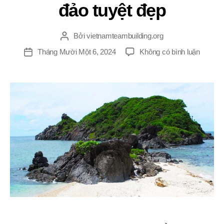
đảo tuyệt đẹp
Bởi
vietnamteambuilding.org
Tác
giả
ở
Tháng Mười Một 6, 2024
Không có bình luận
Ngày
Địa
đăng
điểm
tổ
chức
team
building
tại
Kiên
Giang
Phú
Quốc
và
những
hòn
đảo