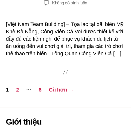
giả
đăng
ở
Không có bình luận
Team
Building
Tại
[Việt Nam Team Building] – Tọa lạc tại bãi biển Mỹ
Công
Khê Đà Nẵng, Công Viên Cá Voi được thiết kế với
Viên
đầy đủ các tiện nghi để phục vụ khách du lịch từ
Cá
ăn uống đến vui chơi giải trí, tham gia các trò chơi
Voi
thể thao trên biển. Tổng Quan Công Viên Cá […]
Đà
Nẵng
Phân
…
1
2
6
Cũ hơn
→
trang
bài
Giới thiệu
viết