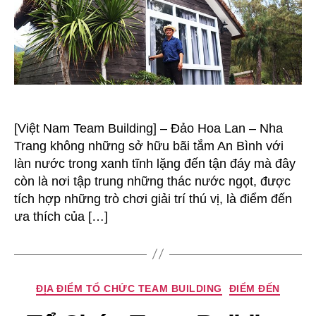
–
Nha
Trang
[Việt Nam Team Building] – Đảo Hoa Lan – Nha
Trang không những sở hữu bãi tắm An Bình với
làn nước trong xanh tĩnh lặng đến tận đáy mà đây
còn là nơi tập trung những thác nước ngọt, được
tích hợp những trò chơi giải trí thú vị, là điểm đến
ưa thích của […]
Chuyên
ĐỊA ĐIỂM TỔ CHỨC TEAM BUILDING
ĐIỂM ĐẾN
mục