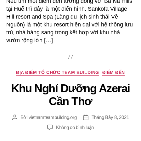
Nếu tìm một điểm đến tương đồng với Bà Nà Hills
tại Huế thì đây là một điển hình. Sankofa Village
Hill resort and Spa (Làng du lịch sinh thái Về
Nguồn) là một khu resort hiện đại với hệ thống lưu
trú, nhà hàng sang trọng kết hợp với khu nhà
vườn rộng lớn […]
Chuyên
ĐỊA ĐIỂM TỔ CHỨC TEAM BUILDING
ĐIỂM ĐẾN
mục
Khu Nghỉ Dưỡng Azerai
Cần Thơ
Bởi
vietnamteambuilding.org
Tháng Bảy 8, 2021
Tác
Ngày
giả
đăng
ở
Không có bình luận
Khu
Nghỉ