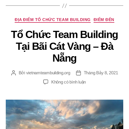
Chuyên
ĐỊA ĐIỂM TỔ CHỨC TEAM BUILDING
ĐIỂM ĐẾN
mục
Tổ Chức Team Building
Tại Bãi Cát Vàng – Đà
Nẵng
Bởi
vietnamteambuilding.org
Tháng Bảy 8, 2021
Tác
Ngày
giả
đăng
ở
Không có bình luận
Tổ
Chức
Team
Building
Tại
Bãi
Cát