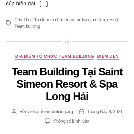
của hiện đại. […]
Cần Thơ
,
địa điểm tổ chức team building
,
du lịch
,
resort
,
Thẻ
Team building
Chuyên
ĐỊA ĐIỂM TỔ CHỨC TEAM BUILDING
ĐIỂM ĐẾN
mục
Team Building Tại Saint
Simeon Resort & Spa
Long Hải
Bởi
vietnamteambuilding.org
Tháng Bảy 8, 2021
Tác
Ngày
giả
đăng
ở
Không có bình luận
Team
Building