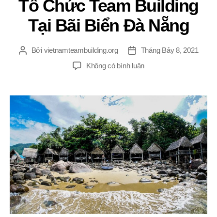
Tổ Chức Team Building
Tại Bãi Biển Đà Nẵng
Bởi
vietnamteambuilding.org
Tháng Bảy 8, 2021
Tác
Ngày
giả
đăng
ở
Không có bình luận
Tổ
Chức
Team
Building
Tại
Bãi
Biển
Đà
Nẵng