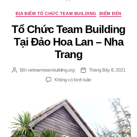
Chuyên
ĐỊA ĐIỂM TỔ CHỨC TEAM BUILDING
ĐIỂM ĐẾN
mục
Tổ Chức Team Building
Tại Đảo Hoa Lan – Nha
Trang
Bởi
vietnamteambuilding.org
Tháng Bảy 8, 2021
Tác
Ngày
giả
đăng
ở
Không có bình luận
Tổ
Chức
Team
Building
Tại
Đảo
Hoa
Lan