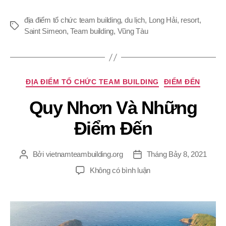
địa điểm tổ chức team building
,
du lịch
,
Long Hải
,
resort
,
Thẻ
Saint Simeon
,
Team building
,
Vũng Tàu
Chuyên
ĐỊA ĐIỂM TỔ CHỨC TEAM BUILDING
ĐIỂM ĐẾN
mục
Quy Nhơn Và Những
Điểm Đến
Bởi
vietnamteambuilding.org
Tháng Bảy 8, 2021
Tác
Ngày
giả
đăng
ở
Không có bình luận
Quy
Nhơn
Và
Những
Điểm