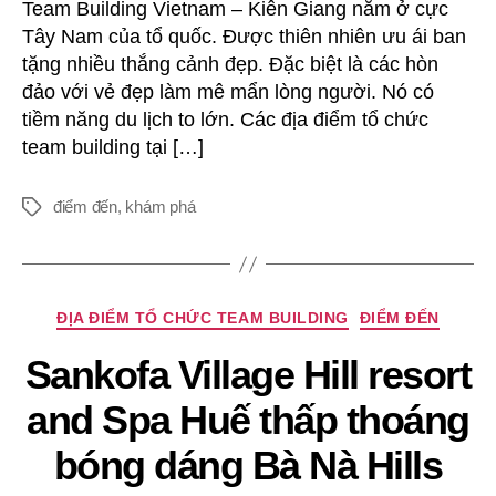
tuyệt
Team Building Vietnam – Kiên Giang nằm ở cực
đẹp
Tây Nam của tổ quốc. Được thiên nhiên ưu ái ban
tặng nhiều thắng cảnh đẹp. Đặc biệt là các hòn
đảo với vẻ đẹp làm mê mẩn lòng người. Nó có
tiềm năng du lịch to lớn. Các địa điểm tổ chức
team building tại […]
điểm đến
,
khám phá
Thẻ
Chuyên
ĐỊA ĐIỂM TỔ CHỨC TEAM BUILDING
ĐIỂM ĐẾN
mục
Sankofa Village Hill resort
and Spa Huế thấp thoáng
bóng dáng Bà Nà Hills