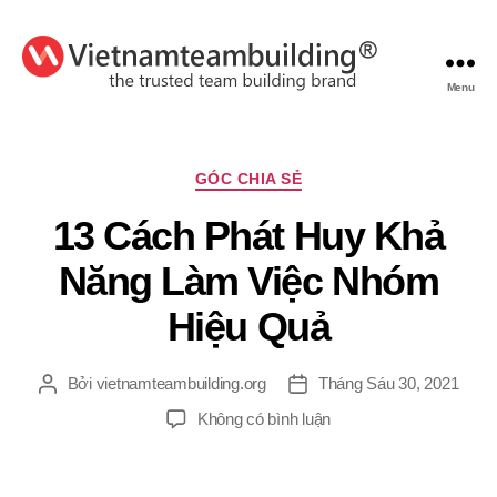
Menu
VietnamTeambuilding
Chuyên
GÓC CHIA SẺ
mục
13 Cách Phát Huy Khả
Năng Làm Việc Nhóm
Hiệu Quả
Bởi
vietnamteambuilding.org
Tháng Sáu 30, 2021
Tác
Ngày
giả
đăng
ở
Không có bình luận
13
Cách
Phát