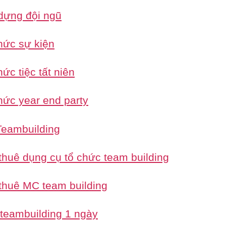
dựng đội ngũ
hức sự kiện
ức tiệc tất niên
hức year end party
eambuilding
thuê dụng cụ tổ chức team building
thuê MC team building
 teambuilding 1 ngày