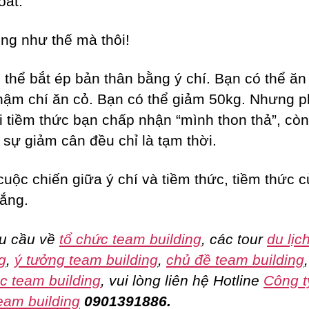
oát.
ng như thế mà thôi!
 thể bắt ép bản thân bằng ý chí. Bạn có thể ăn
hậm chí ăn cỏ. Bạn có thể giảm 50kg. Nhưng p
i tiềm thức bạn chấp nhận “mình thon thả”, cò
i sự giảm cân đều chỉ là tạm thời.
cuộc chiến giữa ý chí và tiềm thức, tiềm thức 
hắng.
u cầu về
tổ chức team building
, các tour
du lịc
g
,
ý tưởng team building
,
chủ đề team building
c team building
, vui lòng liên hệ Hotline
Công t
eam building
0901391886.