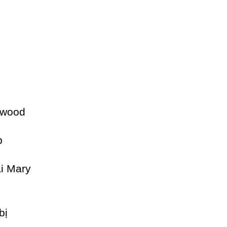
ywood
p
ại Mary
bị