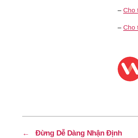
–
Cho 
–
Cho 
←
Đừng Dễ Dàng Nhận Định