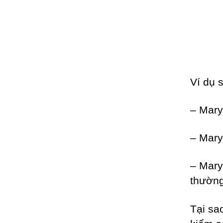
Ví dụ 
– Mary
– Mary
– Mary
thường
Tại sa