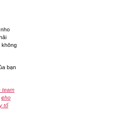
 nho
hải
n không
của bạn
h team
,
c
ho
y tổ