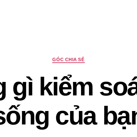
Chuyên
GÓC CHIA SẺ
mục
 gì kiểm soá
sống của bạ