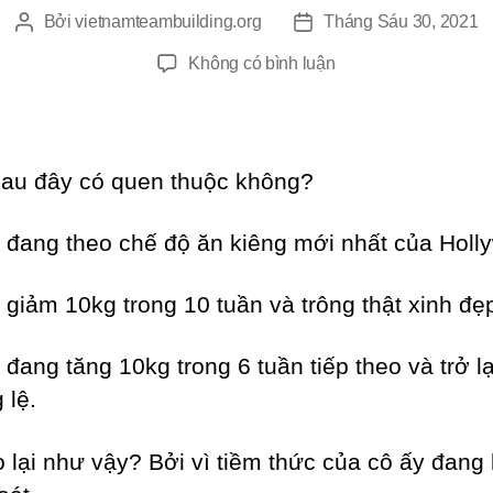
Bởi
vietnamteambuilding.org
Tháng Sáu 30, 2021
Tác
Ngày
giả
đăng
ở
Không có bình luận
Những
gì
kiểm
soát
sau đây có quen thuộc không?
cuộc
sống
 đang theo chế độ ăn kiêng mới nhất của Holl
của
bạn
 giảm 10kg trong 10 tuần và trông thật xinh đẹ
 đang tăng 10kg trong 6 tuần tiếp theo và trở l
 lệ.
o lại như vậy? Bởi vì tiềm thức của cô ấy đang 