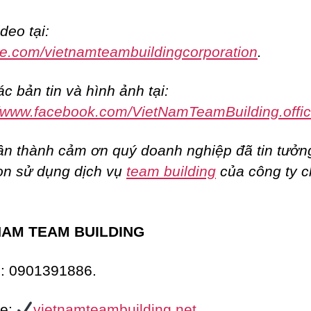
deo tại:
e.com/vietnamteambuildingcorporation
.
c bản tin và hình ảnh tại:
//www.facebook.com/VietNamTeamBuilding.offic
ân thành cảm ơn quý doanh nghiệp đã tin tưởn
ọn sử dụng dịch vụ
team building
của công ty 
NAM TEAM BUILDING
e: 0901391886.
te:
vietnamteambuilding.net