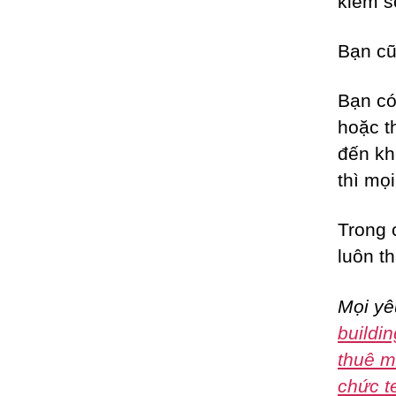
kiểm s
Bạn cũ
Bạn có
hoặc t
đến kh
thì mọ
Trong 
luôn t
Mọi yê
buildin
thuê m
chức t