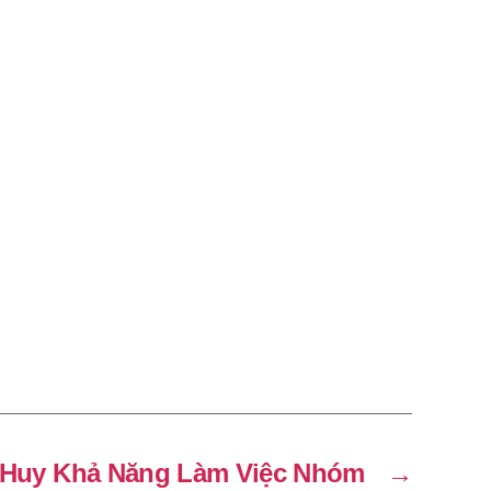
 Huy Khả Năng Làm Việc Nhóm
→