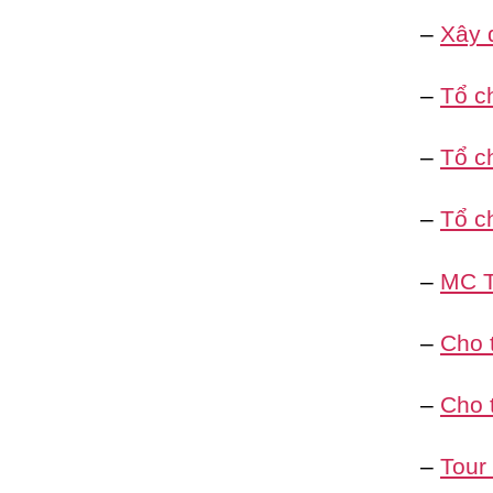
–
Xây 
–
Tổ c
–
Tổ ch
–
Tổ c
–
MC T
–
Cho 
–
Cho 
–
Tour