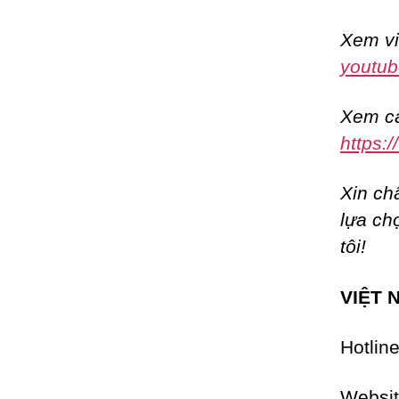
Xem vi
youtub
Xem cá
https:
Xin ch
lựa ch
tôi!
VIỆT 
Hotlin
Websi