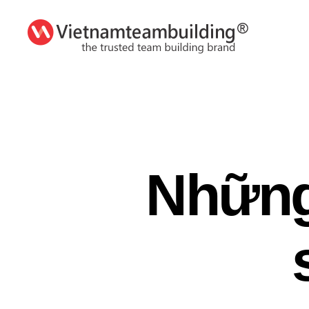
VietnamTeambuilding
Những