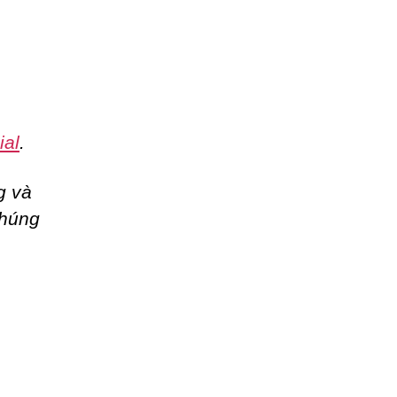
ial
.
g và
chúng