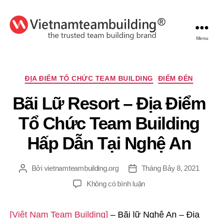
Menu
VietnamTeambuilding
Chuyên
ĐỊA ĐIỂM TỔ CHỨC TEAM BUILDING
ĐIỂM ĐẾN
mục
Bãi Lữ Resort – Địa Điểm
Tổ Chức Team Building
Hấp Dẫn Tại Nghệ An
Bởi
vietnamteambuilding.org
Tháng Bảy 8, 2021
Tác
Ngày
giả
đăng
ở
Không có bình luận
Bãi
Lữ
[Việt Nam Team Building]
– Bãi lữ Nghệ An – Địa
Resort