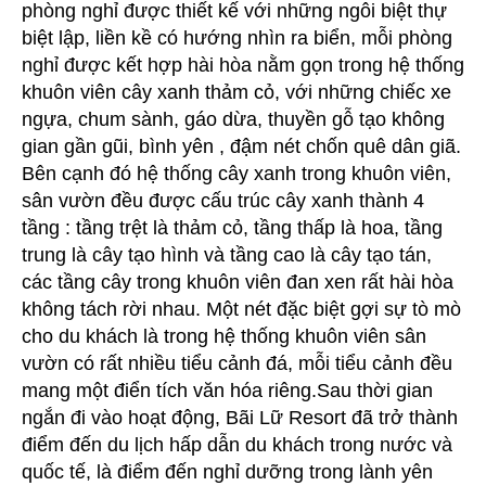
phòng nghỉ được thiết kế với những ngôi biệt thự
biệt lập, liền kề có hướng nhìn ra biển, mỗi phòng
nghỉ được kết hợp hài hòa nằm gọn trong hệ thống
khuôn viên cây xanh thảm cỏ, với những chiếc xe
ngựa, chum sành, gáo dừa, thuyền gỗ tạo không
gian gần gũi, bình yên , đậm nét chốn quê dân giã.
Bên cạnh đó hệ thống cây xanh trong khuôn viên,
sân vườn đều được cấu trúc cây xanh thành 4
tầng : tầng trệt là thảm cỏ, tầng thấp là hoa, tầng
trung là cây tạo hình và tầng cao là cây tạo tán,
các tầng cây trong khuôn viên đan xen rất hài hòa
không tách rời nhau. Một nét đặc biệt gợi sự tò mò
cho du khách là trong hệ thống khuôn viên sân
vườn có rất nhiều tiểu cảnh đá, mỗi tiểu cảnh đều
mang một điển tích văn hóa riêng.Sau thời gian
ngắn đi vào hoạt động, Bãi Lữ Resort đã trở thành
điểm đến du lịch hấp dẫn du khách trong nước và
quốc tế, là điểm đến nghỉ dưỡng trong lành yên