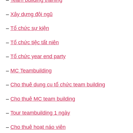
–
Team building training
–
Xây dựng đội ngũ
–
Tổ chức sự kiện
–
Tổ chức tiệc tất niên
–
Tổ chức year end party
–
MC Teambuilding
–
Cho thuê dụng cụ tổ chức team building
–
Cho thuê MC team building
–
Tour teambuilding 1 ngày
–
Cho thuê hoạt náo viên