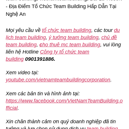
Mọi yêu cầu về
tổ chức team building
, các tour
du
lịch team building
,
ý tưởng team building
,
chủ đề
team building
,
c
ho thuê mc team building
, vui lòng
liên hệ Hotline
Công ty tổ chức team
building
0901391886.
Xem video tại:
youtube.com/vietnamteambuildingcorporation
.
Xem các bản tin và hình ảnh tại:
https://www.facebook.com/VietNamTeamBuilding.o
fficial
.
Xin chân thành cảm ơn quý doanh nghiệp đã tin
tưởng và lựa chọn sử dụng dịch vụ
team building