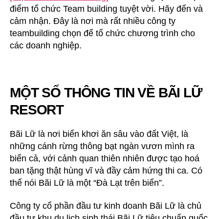
điểm tổ chức Team building tuyệt vời. Hãy đến và
–
Địa
cảm nhận. Đây là nơi mà rất nhiều công ty
Điểm
teambuilding chọn để tổ chức chương trình cho
Tổ
các doanh nghiệp.
Chức
Team
Building
Hấp
MỘT SỐ THÔNG TIN VỀ BÃI LỮ
Dẫn
Tại
RESORT
Nghệ
An
Bãi Lữ là nơi biển khơi ăn sâu vào đất Việt, là
những cánh rừng thông bạt ngàn vươn mình ra
biển cả, với cảnh quan thiên nhiên được tạo hoá
ban tặng thật hùng vĩ và đầy cảm hứng thi ca. Có
thể nói Bãi Lữ là một “Đà Lạt trên biển”.
Công ty cổ phần đầu tư kinh doanh Bãi Lữ là chủ
đầu tư khu du lịch sinh thái Bãi Lữ tiêu chuẩn quốc