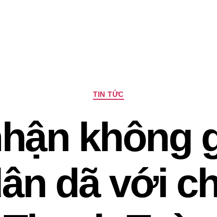
Chuyên
TIN TỨC
mục
hận không g
dân dã với c