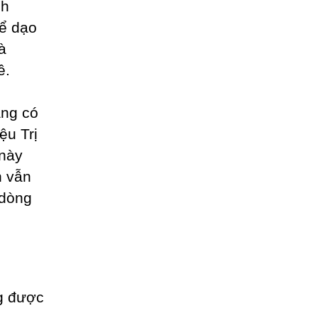
nh
hể dạo
à
ê.
àng có
ệu Trị
 này
n vẫn
 dòng
ng được