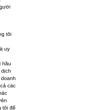
người
ng tôi
à uy
i hầu
 dịch
o doanh
t cả các
hác
yên
 tôi để