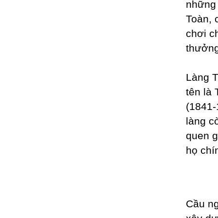
những 
Toàn, 
chơi c
thưởng
Làng T
tên là
(1841​
làng c
quen g
họ chí
Cầu ng