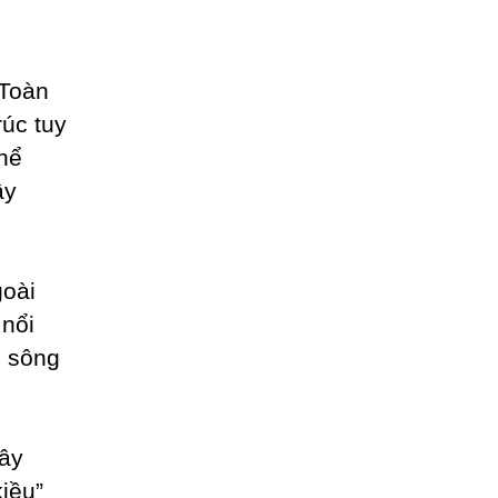
 Toàn
rúc tuy
hể
ây
goài
 nổi
g sông
xây
iều”