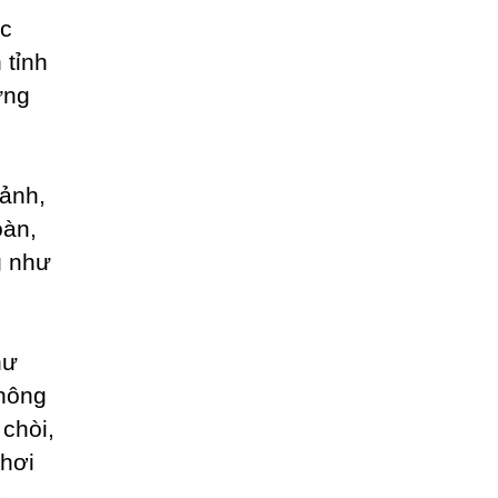
ác
 tỉnh
ưng
ảnh,
oàn,
g như
hư
không
chòi,
chơi
a