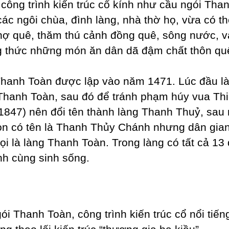
công trình kiến trúc cổ kính như cầu ngói Tha
các ngôi chùa, đình làng, nhà thờ họ, vừa có t
hợ quê, thăm thú cảnh đồng quê, sông nước, v
 thức những món ăn dân dã đậm chất thôn qu
hanh Toàn được lập vào năm 1471. Lúc đầu l
 Thanh Toàn, sau đó để tránh phạm h​úy vua Thi
-1847) nên đổi tên thành làng Thanh Thuỷ, sau
òn có tên là Thanh Thủy Chánh nhưng dân gia
ọi là làng Thanh Toàn. Trong làng có tất cả 13
nh cùng sinh sống.
ói Thanh Toàn, công trình kiến trúc cổ nổi tiế