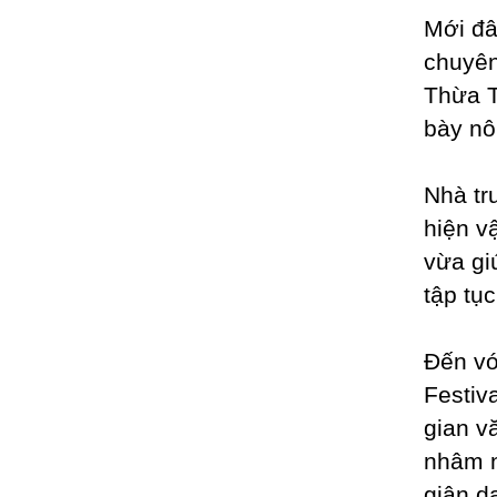
Mới đâ
chuyên
Thừa T
bày nô
Nhà tr
hiện v
vừa gi
tập tụ
Đến vớ
Festiv
gian v
nhâm n
giân d