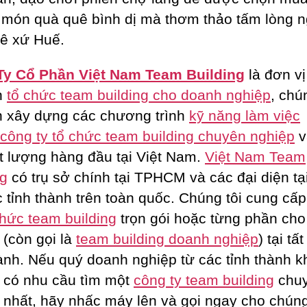
món quà quê bình dị mà thơm thảo tấm lòng 
ê xứ Huế.
Ty Cổ Phần Việt Nam Team Building
là đơn vị
n
tổ chức team building cho doanh nghiệp
, chú
 xây dựng các chương trình
kỹ năng làm việc
công ty tổ chức team building chuyên nghiệp
v
ất lượng hàng đầu tại Việt Nam.
Việt Nam Team
ng
có trụ sở chính tại TPHCM và các đại diện tạ
c tỉnh thành trên toàn quốc. Chúng tôi cung cấp
chức team building
trọn gói hoặc từng phần ch
 (còn gọi là
team building doanh nghiệp
) tại tấ
hành. Nếu quý doanh nghiệp từ các tỉnh thành k
 có nhu cầu tìm một
công ty team building
chu
 nhất, hãy nhấc máy lên và gọi ngay cho chúng