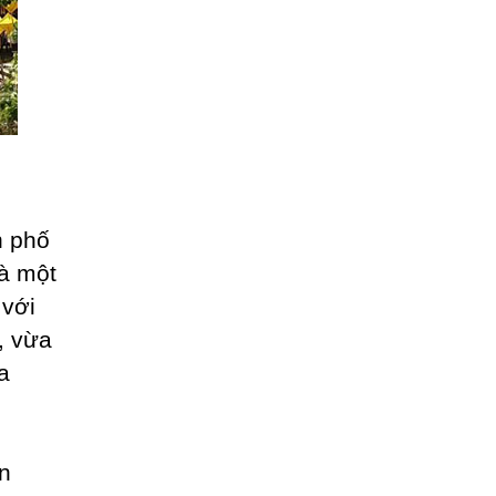
h phố
là một
 với
, vừa
a
n