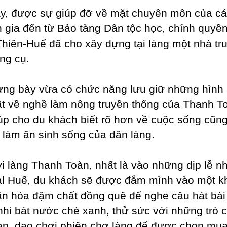
y, được sự giúp đỡ về mặt chuyên môn của c
 gia đến từ Bảo tàng Dân tộc học, chính quyền
hiên​-Huế đã cho xây dựng tại làng một nhà tr
ng cụ.
ưng bày vừa có chức năng lưu giữ những hình 
ật về nghề làm nông truyền thống của Thanh T
úp cho du khách biết rõ hơn về cuộc sống cũn
c làm ăn sinh sống của dân làng.
i làng Thanh Toàn, nhất là vào những dịp lễ n
al Huế, du khách sẽ được đắm mình vào một 
ăn hóa đậm chất đồng quê để nghe câu hát bài 
hi bát nước chè xanh, thử sức với những trò 
an, dạo chơi phiên chợ làng để được chọn mu