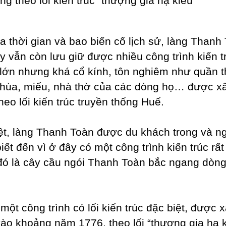
ng theo lối kiến trúc “thượng gia hạ kiều”
ua thời gian và bao biến cố lịch sử, làng Thanh
y vẫn còn lưu giữ được nhiều công trình kiến t
lớn nhưng khá cổ kính, tôn nghiêm như quần t
chùa, miếu, nhà thờ của các dòng họ… được x
heo lối kiến trúc truyền thống Huế.
ệt, làng Thanh Toàn được du khách trong và n
ết đến vì ở đây có một công trình kiến trúc rất
 đó là cây cầu ngói Thanh Toàn bắc ngang dòn
.
một công trình có lối kiến trúc đặc biệt, được 
ào khoảng năm 1776, theo lối “thượng gia hạ k