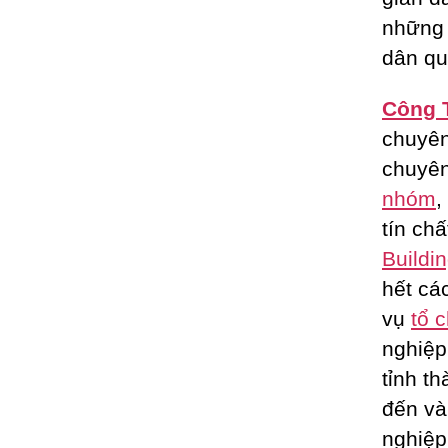
những 
dân qu
Công 
chuyê
chuyên
nhóm
,
tín ch
Buildi
hết cá
vụ
tổ 
nghiệp
tỉnh t
đến và
nghiệp