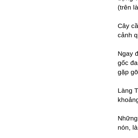
(trên l
Cây cầ
cảnh q
Ngay đ
gốc đa
gặp gỡ
Làng T
khoảng
Những 
nón, l