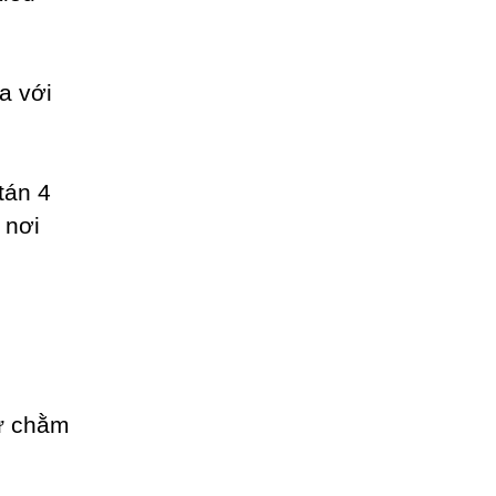
a với
tán 4
 nơi
ư chằm