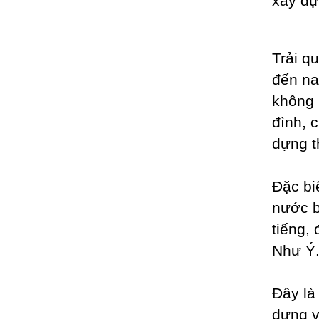
xây dự
Trải q
đến na
không 
đình, 
dựng t
Đặc bi
nước bi
tiếng,
Như Ý
Đây là 
dựng v