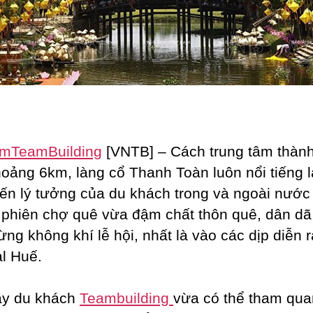
Toàn
amTeamBuilding
[VNTB] – Cách trung tâm thàn
oảng 6km, làng cổ Thanh Toàn luôn nổi tiếng 
ến lý tưởng của du khách trong và ngoài nước
phiên chợ quê vừa đậm chất thôn quê, dân dã
ừng không khí lễ hội, nhất là vào các dịp diễn r
al Huế.
ây du khách
Teambuilding
vừa có thể tham qua