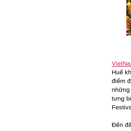
VietN
Huế kh
điểm đ
những 
tưng b
Festiv
Đến đ