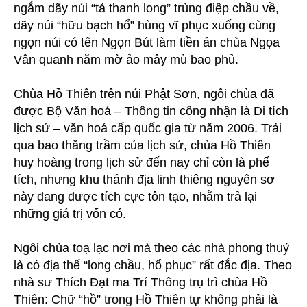
ngắm dãy núi “tả thanh long” trùng điệp chầu về,
dãy núi “hữu bạch hổ” hùng vĩ phục xuống cùng
ngọn núi có tên Ngọn Bút làm tiền án chùa Ngọa
Vân quanh năm mờ ảo mây mù bao phủ.
Chùa Hồ Thiên trên núi Phật Sơn, ngôi chùa đã
được Bộ Văn hoá – Thông tin công nhận là Di tích
lịch sử – văn hoá cấp quốc gia từ năm 2006. Trải
qua bao thăng trầm của lịch sử, chùa Hồ Thiên
huy hoàng trong lịch sử đến nay chỉ còn là phế
tích, nhưng khu thánh địa linh thiêng nguyên sơ
này đang được tích cực tôn tạo, nhằm trả lại
những giá trị vốn có.
Ngôi chùa toạ lạc nơi mà theo các nhà phong thuỷ
là có địa thế “long chầu, hổ phục” rất đắc địa. Theo
nhà sư Thích Đạt ma Trí Thông trụ trì chùa Hồ
Thiên: Chữ “hồ” trong Hồ Thiên tự không phải là