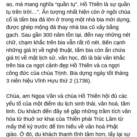
ao, mà mang nghĩa “quần tụ”. Hồ Thiên là sự quần
tụ trên trời…”. Ấn tượng nhất hiện còn ở ngôi chùa
cổ là tấm bia đá lớn ở trong một nhà bia mới dựng,
được ghép mộng đá thay nhà bia cũ xây bằng
gạch. Sau gần 300 năm tồn tại, đến nay những nét
chữ, chạm khắc trên bia vẫn rất rõ nét. Bên cạnh
những giá trị về nghệ thuật, tấm bia còn ẩn chứa
giá trị về mặt lịch sử, văn học, đó là bài văn khắc
trên bia ca ngợi cảnh đẹp Hồ Thiên và ca ngợi
công đức của chúa Trịnh. Bia dựng ngày tốt tháng
3 niên hiệu Vĩnh Hựu thứ 2 (1736).
Chùa, am Ngọa Vân và chùa Hồ Thiên hội đủ các
yếu tố của một điểm du lịch sinh thái, văn hoá, tâm
linh. Du khách đến đây sẽ gặp những trầm tích văn
hóa từ thuở sơ khai của Thiền phái Trúc Lâm từ
mấy thế kỷ trước để tìm hiểu về văn hoá Phật
giáo. Ở đó, du khách thanh tĩnh tâm hơn, lấy lại sự