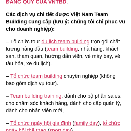
ĐÁNG QUÝ CỦA VNTBD
.
Các dịch vụ chi tiết được Việt Nam Team
Building cung cấp (lưu ý: chúng tôi chỉ phục vụ
cho doanh nghiệp):
– Tổ chức tour
du lịch team building
trọn gói chất
lượng hàng đầu (
team building
, nhà hàng, khách
sạn, tham quan, hướng dẫn viên, vé máy bay, vé
tàu hỏa, xe du lịch).
–
Tổ chức team building
chuyên nghiệp (không
bao gồm dịch vụ tour).
–
Team building training
: dành cho bộ phận sales,
cho chăm sóc khách hàng, dành cho cấp quản lý,
dành cho nhân viên mới,…
–
Tổ chức ngày hội gia đình
(
family day
),
tổ chức
ngày hội thể thao
(
sport day
).