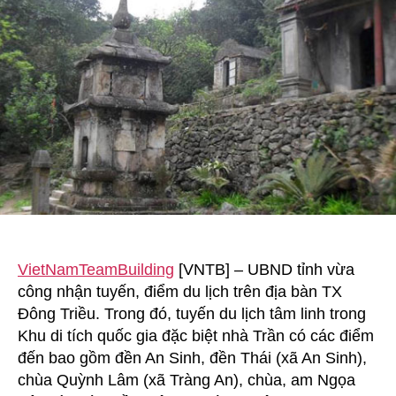
linh
ở
Đông
Triều
(Quảng
Ninh)
VietNamTeamBuilding
[VNTB] – UBND tỉnh vừa
công nhận tuyến, điểm du lịch trên địa bàn TX
Đông Triều. Trong đó, tuyến du lịch tâm linh trong
Khu di tích quốc gia đặc biệt nhà Trần có các điểm
đến bao gồm đền An Sinh, đền Thái (xã An Sinh),
chùa Quỳnh Lâm (xã Tràng An), chùa, am Ngọa