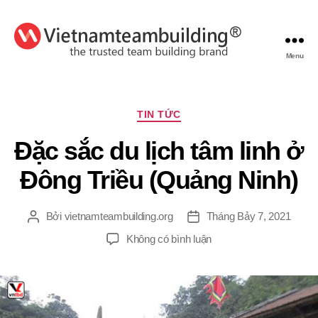
Menu
VietnamTeambuilding
Chuyên
TIN TỨC
mục
Đặc sắc du lịch tâm linh ở
Đông Triều (Quảng Ninh)
Bởi
vietnamteambuilding.org
Tháng Bảy 7, 2021
Tác
Ngày
giả
đăng
ở
Không có bình luận
Đặc
sắc
du
lịch
tâm