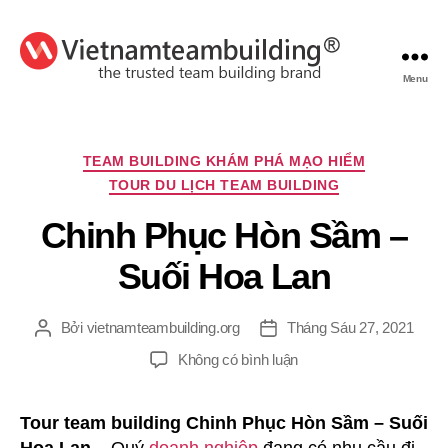
Menu
VietnamTeambuilding
Chuyên
TEAM BUILDING KHÁM PHÁ MẠO HIỂM
mục
TOUR DU LỊCH TEAM BUILDING
Chinh Phục Hòn Sầm –
Suối Hoa Lan
Bởi
vietnamteambuilding.org
Tháng Sáu 27, 2021
Tác
Ngày
giả
đăng
ở
Không có bình luận
Chinh
Phục
Tour team building Chinh Phục Hòn Sầm – Suối
Hòn
Sầm