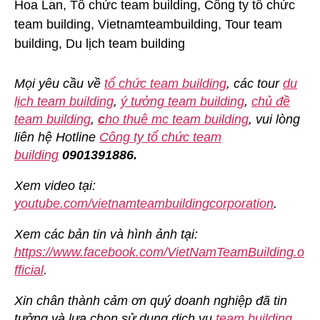
Mọi yêu cầu về
tổ chức team building
, các tour
du
lịch team building
,
ý tưởng team building
,
chủ đề
team building
,
c
ho thuê mc team building
, vui lòng
liên hệ Hotline
Công ty tổ chức team
building
0901391886.
Xem video tại:
youtube.com/vietnamteambuildingcorporation
.
Xem các bản tin và hình ảnh tại:
https://www.facebook.com/VietNamTeamBuilding.o
fficial
.
Xin chân thành cảm ơn quý doanh nghiệp đã tin
tưởng và lựa chọn sử dụng dịch vụ
team building