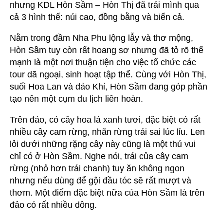
nhưng KDL Hòn Sầm – Hòn Thị đã trải mình qua
cả 3 hình thế: núi cao, đồng bằng và biển cả.
Nằm trong đầm Nha Phu lộng lẫy và thơ mộng,
Hòn Sầm tuy còn rất hoang sơ nhưng đã tỏ rõ thế
mạnh là một nơi thuận tiện cho việc tổ chức các
tour dã ngoại, sinh hoạt tập thể. Cùng với Hòn Thị,
suối Hoa Lan và đảo Khỉ, Hòn Sầm đang góp phần
tạo nên một cụm du lịch liên hoàn.
Trên đảo, cỏ cây hoa lá xanh tươi, đặc biệt có rất
nhiều cây cam rừng, nhãn rừng trái sai lúc lỉu. Len
lỏi dưới những rặng cây này cũng là một thú vui
chỉ có ở Hòn Sầm. Nghe nói, trái của cây cam
rừng (nhỏ hơn trái chanh) tuy ăn không ngon
nhưng nếu dùng để gội đầu tóc sẽ rất mượt và
thơm. Một điểm đặc biệt nữa của Hòn Sầm là trên
đảo có rất nhiều dông.