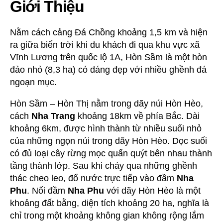
Giới Thiệu
Nằm cách cảng Đá Chồng khoảng 1,5 km và hiện
ra giữa biển trời khi du khách đi qua khu vực xã
Vĩnh Lương trên quốc lộ 1A, Hòn Sầm là một hòn
đảo nhỏ (8,3 ha) có dáng đẹp với nhiều ghềnh đá
ngoạn mục.
Hòn Sầm – Hòn Thị nằm trong dãy núi Hòn Hèo,
cách
Nha Trang
khoảng 18km về phía Bắc. Dài
khoảng 6km, được hình thành từ nhiều suối nhỏ
của những ngọn núi trong dãy Hòn Hèo. Dọc suối
có đủ loại cây rừng mọc quấn quýt bên nhau thành
tầng thành lớp. Sau khi chảy qua những ghềnh
thác cheo leo, đổ nước trực tiếp vào đầm
Nha
Phu
. Nối đầm
Nha Phu
với dãy Hòn Hèo là một
khoảng đất bằng, diện tích khoảng 20 ha, nghĩa là
chỉ trong một khoảng không gian không rộng lắm