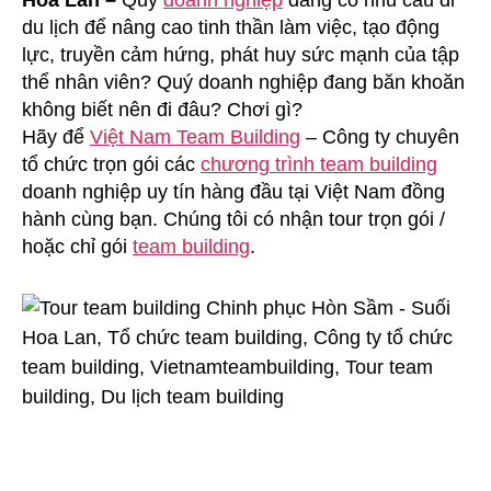
Hoa Lan –
Quý
doanh nghiệp
đang có nhu cầu đi
–
du lịch để nâng cao tinh thần làm việc, tạo động
Suối
lực, truyền cảm hứng, phát huy sức mạnh của tập
Hoa
thể nhân viên? Quý doanh nghiệp đang băn khoăn
Lan
không biết nên đi đâu? Chơi gì?
Hãy để
Việt Nam Team Building
– Công ty chuyên
tổ chức trọn gói các
chương trình team building
doanh nghiệp uy tín hàng đầu tại Việt Nam đồng
hành cùng bạn. Chúng tôi có nhận tour trọn gói /
hoặc chỉ gói
team building
.