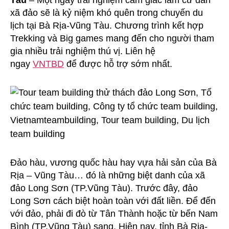
Tàu
– Một ngày trải nghiệm cảm giác làm cư dân
Đảo
xã đảo sẽ là kỷ niệm khó quên trong chuyến du
Long
lịch tại Bà Rịa-Vũng Tàu. Chương trình kết hợp
Sơn
Trekking và Big games mang đến cho người tham
gia nhiều trải nghiệm thú vị. Liên hệ
ngay
VNTBD
để được hỗ trợ sớm nhất.
Đảo hàu, vương quốc hàu hay vựa hải sản của Bà
Rịa – Vũng Tàu… đó là những biệt danh của xã
đảo Long Sơn (TP.Vũng Tàu). Trước đây, đảo
Long Sơn cách biệt hoàn toàn với đất liền. Để đến
với đảo, phải đi đò từ Tân Thành hoặc từ bến Nam
Bình (TP.Vũng Tàu) sang. Hiện nay, tỉnh Bà Rịa-