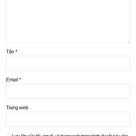
Tên
*
Email
*
Trang web
Lưu tên của tôi, email, và trang web trong trình duyệt này cho