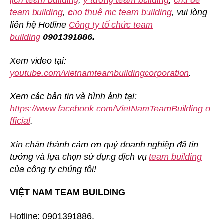
lịch team building
,
ý tưởng team building
,
chủ đề
team building
,
c
ho thuê mc team building
, vui lòng
liên hệ Hotline
Công ty tổ chức team
building
0901391886.
Xem video tại:
youtube.com/vietnamteambuildingcorporation
.
Xem các bản tin và hình ảnh tại:
https://www.facebook.com/VietNamTeamBuilding.o
fficial
.
Xin chân thành cảm ơn quý doanh nghiệp đã tin
tưởng và lựa chọn sử dụng dịch vụ
team building
của công ty chúng tôi!
VIỆT NAM TEAM BUILDING
Hotline: 0901391886.