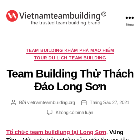
Menu
VietnamTeambuilding
Chuyên
TEAM BUILDING KHÁM PHÁ MẠO HIỂM
mục
TOUR DU LỊCH TEAM BUILDING
Team Building Thử Thách
Đảo Long Sơn
Bởi
vietnamteambuilding.org
Tháng Sáu 27, 2021
Tác
Ngày
giả
đăng
ở
Không có bình luận
Team
Building
Tổ chức team buildiung tại Long Sơn
,
Vũng
Thử
Thách