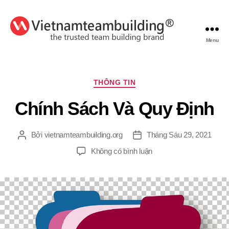
Menu
VietnamTeambuilding
Chuyên
THÔNG TIN
mục
Chính Sách Và Quy Định
Bởi
vietnamteambuilding.org
Tháng Sáu 29, 2021
Tác
Ngày
giả
đăng
ở
Không có bình luận
Chính
Sách
Và
Quy
Định