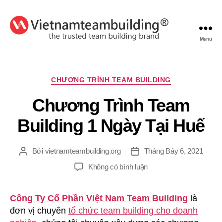
Menu
VietnamTeambuilding
Chuyên
CHƯƠNG TRÌNH TEAM BUILDING
mục
Chương Trình Team
Building 1 Ngày Tại Huế
Bởi
vietnamteambuilding.org
Tháng Bảy 6, 2021
Tác
Ngày
giả
đăng
ở
Không có bình luận
Chương
Trình
Công Ty Cổ Phần Việt Nam Team Building
là
Team
đơn vị chuyên
tổ chức team building cho doanh
Building
1