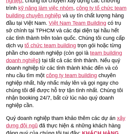
nghiệp
, chúng tôi chuyên xây dựng các chương
Ngày
trình
kỹ năng làm việc nhóm
,
công ty tổ chức team
Tại
building chuyên nghiệp
và uy tín chất lượng hàng
Huế
đầu tại Việt Nam.
Việt Nam Team Building
có trụ
sở chính tại TPHCM và các đại diện tại hầu hết
các tỉnh thành trên toàn quốc. Chúng tôi cung cấp
dịch vụ
tổ chức team building
trọn gói hoặc từng
phần cho doanh nghiệp (còn gọi là
team building
doanh nghiệp
) tại tất cả các tỉnh thành. Nếu quý
doanh nghiệp từ các tỉnh thành khác đến và có
nhu cầu tìm một
công ty team building
chuyên
nghiệp nhất, hãy nhấc máy lên và gọi ngay cho
chúng tôi để được hỗ trợ tận tình nhất. Chúng tôi
nhận booking 24/7, bất cứ lúc nào quý doanh
nghiệp cần.
Quý doanh nghiệp tham khảo thêm các dự án
xây
dựng đội ngũ
đã thực hiện & những khách hàng
đáng quý của chúng tôi tại đây:
KHÁCH HÀNG