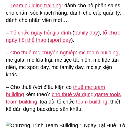
–
Team building training
: dành cho bộ phận sales,
cho chăm sóc khách hàng, dành cho cấp quản lý,
dành cho nhân viên mới,…
–
Tổ chức ngày hội gia đình
(
family day
),
tổ chức
ngày hội thể thao
(
sport day
).
–
Cho thuê mc chuyên nghiệp
:
mc team building
,
mc gala, mc lửa trại, mc tiệc tất niên, mc tiệc tân
niên, mc sport day, mc family day, mc sự kiện
khác.
– Cho thuê (với điều kiện có
thuê mc team
building
kèm theo):
cho thuê vật dụng game tools
team building
, loa đài tổ chức
team building
, thiết
kế dàn dựng backdrop sân khấu.