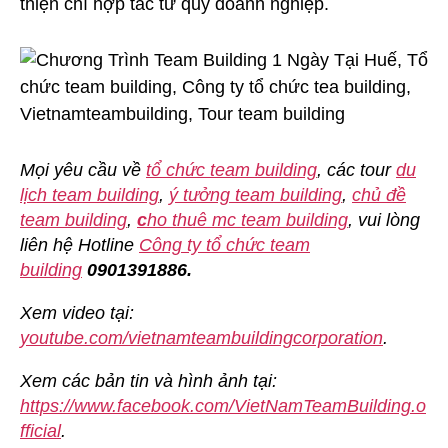
thiện chí hợp tác từ quý doanh nghiệp.
Mọi yêu cầu về
tổ chức team building
, các tour
du
lịch team building
,
ý tưởng team building
,
chủ đề
team building
,
c
ho thuê mc team building
, vui lòng
liên hệ Hotline
Công ty tổ chức team
building
0901391886.
Xem video tại:
youtube.com/vietnamteambuildingcorporation
.
Xem các bản tin và hình ảnh tại:
https://www.facebook.com/VietNamTeamBuilding.o
fficial
.