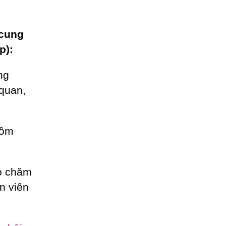
 cung
p):
ng
 quan,
gồm
ho chăm
n viên