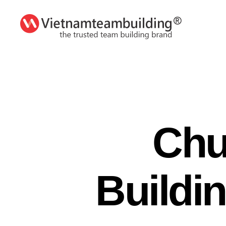
VietnamTeambuilding
Chư
Buildi