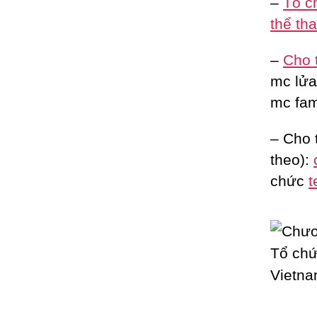
–
Tổ c
thể th
–
Cho 
mc lửa 
mc fam
– Cho 
theo):
chức
t