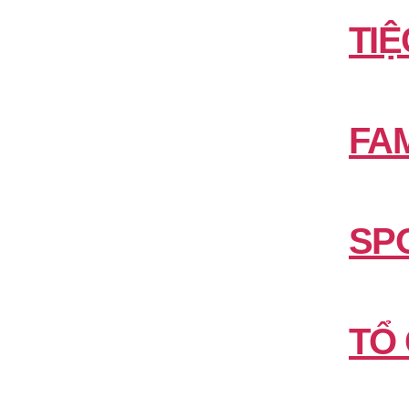
TIỆ
FAM
SP
TỔ