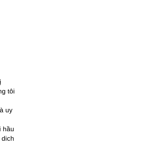
ị
ng tôi
à uy
i hầu
 dịch