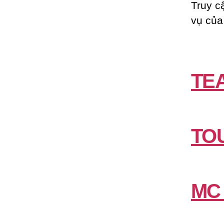
Truy c
vụ của
TE
TO
MC