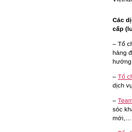
Các dị
cấp (l
– Tổ c
hàng đ
hướng 
–
Tổ c
dịch vụ
–
Team 
sóc kh
mới,…