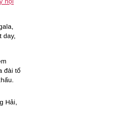
y hội
gala,
t day,
èm
a đài tổ
khấu.