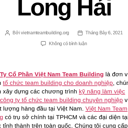
Long Hải
Bởi
vietnamteambuilding.org
Tháng Bảy 6, 2021
Tác
Ngày
giả
đăng
ở
Không có bình luận
Chương
Trình
Team
Building
Ty Cổ Phần Việt Nam Team Building
là đơn v
2
n
tổ chức team building cho doanh nghiệp
, chú
Ngày
 xây dựng các chương trình
kỹ năng làm việc
1
Đêm
công ty tổ chức team building chuyên nghiệp
v
Tại
ất lượng hàng đầu tại Việt Nam.
Việt Nam Team
Long
ng
có trụ sở chính tại TPHCM và các đại diện tạ
Hải
c tỉnh thành trên toàn quốc. Chúng tôi cung cấp