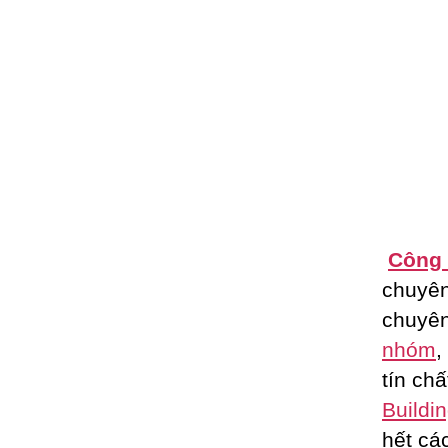
Công 
chuyê
chuyên
nhóm
,
tín ch
Buildi
hết cá