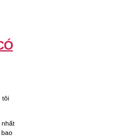
CÓ
tôi
 nhất
n bao