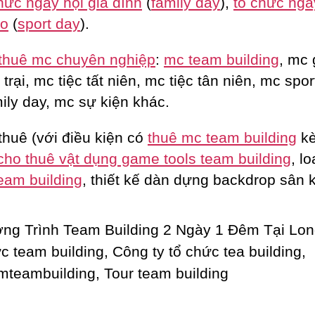
hức ngày hội gia đình
(
family day
),
tổ chức ngà
ao
(
sport day
).
thuê mc chuyên nghiệp
:
mc team building
, mc 
trại, mc tiệc tất niên, mc tiệc tân niên, mc spor
ily day, mc sự kiện khác.
thuê (với điều kiện có
thuê mc team building
k
cho thuê vật dụng game tools team building
, lo
eam building
, thiết kế dàn dựng backdrop sân 