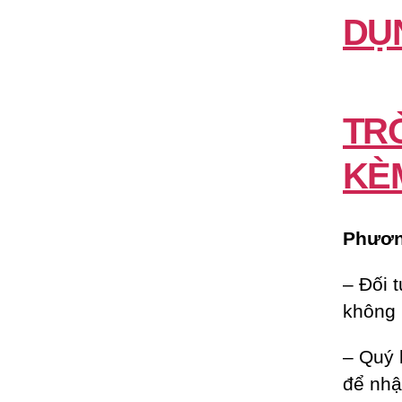
DỤ
TR
KÈ
Phương
– Đối 
không 
– Quý 
để nhậ