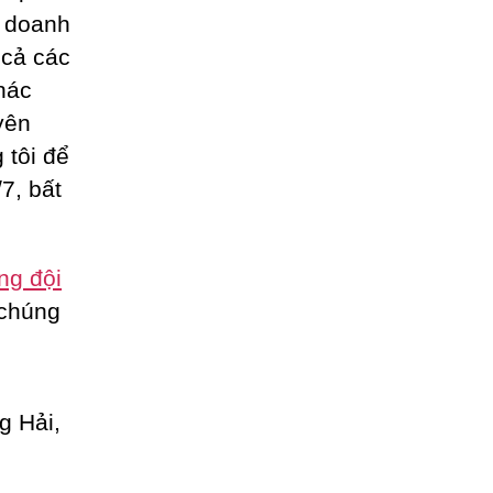
o doanh
t cả các
hác
yên
 tôi để
7, bất
ng đội
 chúng