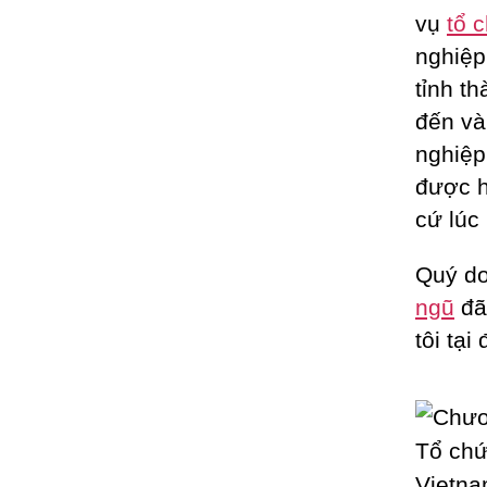
vụ
tổ 
nghiệp
tỉnh t
đến và
nghiệp
được h
cứ lúc
Quý do
ngũ
đã
tôi tại