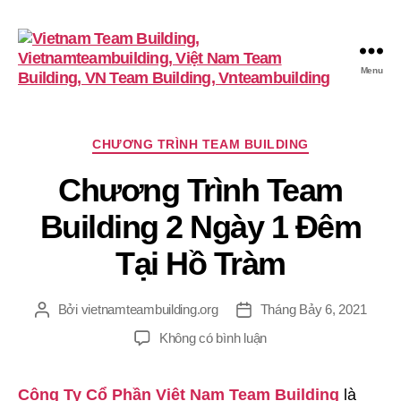
Menu
VietnamTeambuilding
Chuyên
CHƯƠNG TRÌNH TEAM BUILDING
mục
Chương Trình Team
Building 2 Ngày 1 Đêm
Tại Hồ Tràm
Bởi
vietnamteambuilding.org
Tháng Bảy 6, 2021
Tác
Ngày
giả
đăng
ở
Không có bình luận
Chương
Trình
Công Ty Cổ Phần Việt Nam Team Building
là
Team