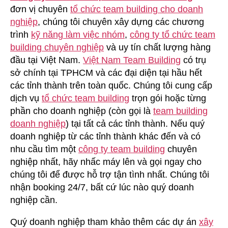
đơn vị chuyên
tổ chức team building cho doanh
Building
2
nghiệp
, chúng tôi chuyên xây dựng các chương
Ngày
trình
kỹ năng làm việc nhóm
,
công ty tổ chức team
1
building chuyên nghiệp
và uy tín chất lượng hàng
Đêm
đầu tại Việt Nam.
Việt Nam Team Building
có trụ
Tại
sở chính tại TPHCM và các đại diện tại hầu hết
Hồ
các tỉnh thành trên toàn quốc. Chúng tôi cung cấp
Tràm
dịch vụ
tổ chức team building
trọn gói hoặc từng
phần cho doanh nghiệp (còn gọi là
team building
doanh nghiệp
) tại tất cả các tỉnh thành. Nếu quý
doanh nghiệp từ các tỉnh thành khác đến và có
nhu cầu tìm một
công ty team building
chuyên
nghiệp nhất, hãy nhấc máy lên và gọi ngay cho
chúng tôi để được hỗ trợ tận tình nhất. Chúng tôi
nhận booking 24/7, bất cứ lúc nào quý doanh
nghiệp cần.
Quý doanh nghiệp tham khảo thêm các dự án
xây