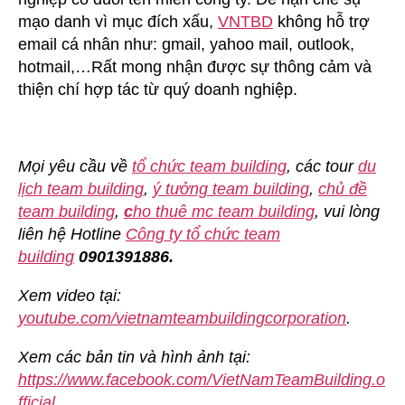
mạo danh vì mục đích xấu,
VNTBD
không hỗ trợ
email cá nhân như: gmail, yahoo mail, outlook,
hotmail,…Rất mong nhận được sự thông cảm và
thiện chí hợp tác từ quý doanh nghiệp.
Mọi yêu cầu về
tổ chức team building
, các tour
du
lịch team building
,
ý tưởng team building
,
chủ đề
team building
,
c
ho thuê mc team building
, vui lòng
liên hệ Hotline
Công ty tổ chức team
building
0901391886.
Xem video tại:
youtube.com/vietnamteambuildingcorporation
.
Xem các bản tin và hình ảnh tại:
https://www.facebook.com/VietNamTeamBuilding.o
fficial
.