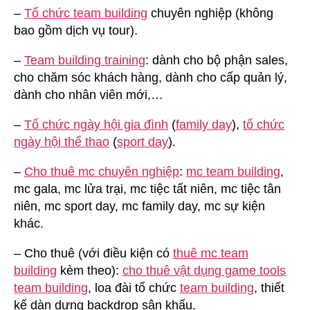
–
Tổ chức team building
chuyên nghiệp (không
bao gồm dịch vụ tour).
–
Team building training
: dành cho bộ phận sales,
cho chăm sóc khách hàng, dành cho cấp quản lý,
dành cho nhân viên mới,…
–
Tổ chức ngày hội gia đình
(
family day
),
tổ chức
ngày hội thể thao
(
sport day
).
–
Cho thuê mc chuyên nghiệp
:
mc team building
,
mc gala, mc lửa trại, mc tiệc tất niên, mc tiệc tân
niên, mc sport day, mc family day, mc sự kiện
khác.
– Cho thuê (với điều kiện có
thuê mc team
building
kèm theo):
cho thuê vật dụng game tools
team building
, loa đài tổ chức
team building
, thiết
kế dàn dựng backdrop sân khấu.