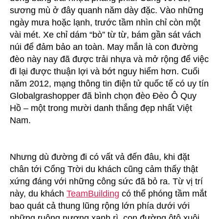
sương mù ở đây quanh năm dày đặc. Vào những
ngày mưa hoặc lạnh, trước tầm nhìn chỉ còn một
vài mét. Xe chỉ dám “bò” từ từ, bám gần sát vách
núi để đảm bảo an toàn. May mắn là con đường
đèo này nay đã được trải nhựa và mở rộng để việc
đi lại được thuận lợi và bớt nguy hiểm hơn. Cuối
năm 2012, mạng thông tin điện tử quốc tế có uy tín
Globalgrashopper đã bình chọn đèo Đèo Ô Quy
Hồ – một trong mười danh thắng đẹp nhất Việt
Nam.
Nhưng dù đường đi có vất vả đến đâu, khi đặt
chân tới Cổng Trời du khách cũng cảm thấy thật
xứng đáng với những công sức đã bỏ ra. Từ vị trí
này, du khách
TeamBuilding
có thể phóng tầm mắt
bao quát cả thung lũng rộng lớn phía dưới với
những ruộng nương xanh rì, con đường ôtô xuôi