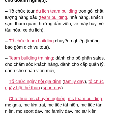
cho doanh nghiệp):
– Tổ chức tour
du lịch team building
trọn gói chất
lượng hàng đầu (
team building
, nhà hàng, khách
sạn, tham quan, hướng dẫn viên, vé máy bay, vé
tàu hỏa, xe du lịch).
–
Tổ chức team building
chuyên nghiệp (không
bao gồm dịch vụ tour).
–
Team building training
: dành cho bộ phận sales,
cho chăm sóc khách hàng, dành cho cấp quản lý,
dành cho nhân viên mới,…
–
Tổ chức ngày hội gia đình
(
family day
),
tổ chức
ngày hội thể thao
(
sport day
).
–
Cho thuê mc chuyên nghiệp
:
mc team building
,
mc gala, mc lửa trại, mc tiệc tất niên, mc tiệc tân
niên, mc sport day, mc family day, mc sự kiện