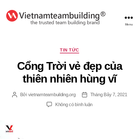
Menu
VietnamTeambuilding
Chuyên
TIN TỨC
mục
Cổng Trời vẻ đẹp của
thiên nhiên hùng vĩ
Bởi
vietnamteambuilding.org
Tháng Bảy 7, 2021
Tác
Ngày
giả
đăng
ở
Không có bình luận
Cổng
Trời
vẻ
đẹp
của