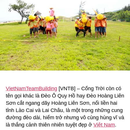
thiên
nhiên
hùng
vĩ
VietNamTeamBuilding
[VNTB] – Cổng Trời còn có
tên gọi khác là Đèo Ô Quy Hồ hay Đèo Hoàng Liên
Sơn cắt ngang dãy Hoàng Liên Sơn, nối liền hai
tỉnh Lào Cai và Lai Châu, là một trong những cung
đường đèo dài, hiểm trở nhưng vô cùng hùng vĩ và
là thắng cảnh thiên nhiên tuyệt đẹp ở
Việt Nam
.