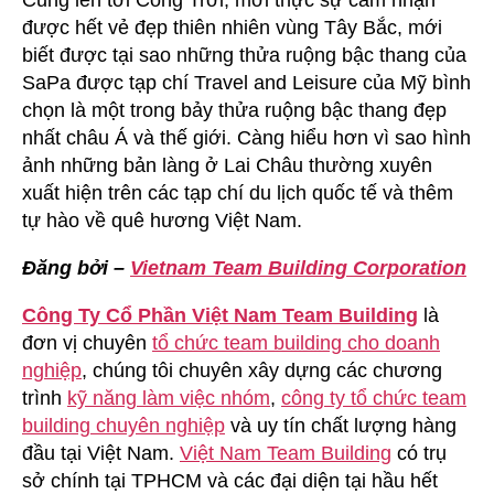
được hết vẻ đẹp thiên nhiên vùng Tây Bắc, mới
biết được tại sao những thửa ruộng bậc thang của
SaPa được tạp chí Travel and Leisure của Mỹ bình
chọn là một trong bảy thửa ruộng bậc thang đẹp
nhất châu Á và thế giới. Càng hiểu hơn vì sao hình
ảnh những bản làng ở Lai Châu thường xuyên
xuất hiện trên các tạp chí du lịch quốc tế và thêm
tự hào về quê hương Việt Nam.
Đăng bởi –
Vietnam Team Building Corporation
Công Ty Cổ Phần Việt Nam Team Building
là
đơn vị chuyên
tổ chức team building cho doanh
nghiệp
, chúng tôi chuyên xây dựng các chương
trình
kỹ năng làm việc nhóm
,
công ty tổ chức team
building chuyên nghiệp
và uy tín chất lượng hàng
đầu tại Việt Nam.
Việt Nam Team Building
có trụ
sở chính tại TPHCM và các đại diện tại hầu hết