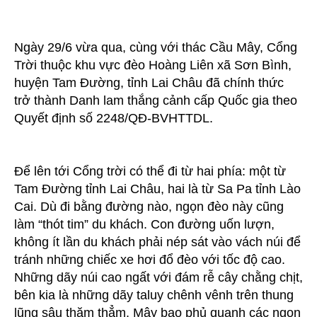
Ngày 29/6 vừa qua, cùng với thác Cầu Mây, Cổng
Trời thuộc khu vực đèo Hoàng Liên xã Sơn Bình,
huyện Tam Đường, tỉnh Lai Châu đã chính thức
trở thành Danh lam thắng cảnh cấp Quốc gia theo
Quyết định số 2248/QĐ-BVHTTDL.
Để lên tới Cổng trời có thể đi từ hai phía: một từ
Tam Đường tỉnh Lai Châu, hai là từ Sa Pa tỉnh Lào
Cai. Dù đi bằng đường nào, ngọn đèo này cũng
làm “thót tim” du khách. Con đường uốn lượn,
không ít lần du khách phải nép sát vào vách núi để
tránh những chiếc xe hơi đổ đèo với tốc độ cao.
Những dãy núi cao ngất với đám rễ cây chằng chịt,
bên kia là những dãy taluy chênh vênh trên thung
lũng sâu thăm thẳm. Mây bao phủ quanh các ngọn