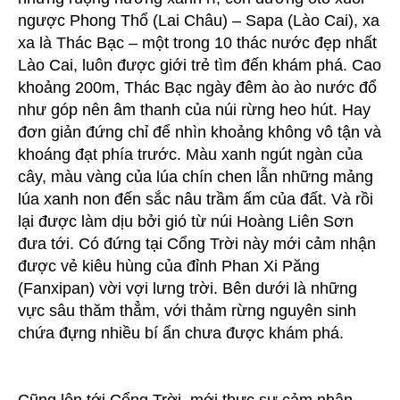
ngược Phong Thổ (Lai Châu) – Sapa (Lào Cai), xa
xa là Thác Bạc – một trong 10 thác nước đẹp nhất
Lào Cai, luôn được giới trẻ tìm đến khám phá. Cao
khoảng 200m, Thác Bạc ngày đêm ào ào nước đổ
như góp nên âm thanh của núi rừng heo hút. Hay
đơn giản đứng chỉ để nhìn khoảng không vô tận và
khoáng đạt phía trước. Màu xanh ngút ngàn của
cây, màu vàng của lúa chín chen lẫn những mảng
lúa xanh non đến sắc nâu trầm ấm của đất. Và rồi
lại được làm dịu bởi gió từ núi Hoàng Liên Sơn
đưa tới. Có đứng tại Cổng Trời này mới cảm nhận
được vẻ kiêu hùng của đỉnh Phan Xi Păng
(Fanxipan) vời vợi lưng trời. Bên dưới là những
vực sâu thăm thẳm, với thảm rừng nguyên sinh
chứa đựng nhiều bí ẩn chưa được khám phá.
Cũng lên tới Cổng Trời, mới thực sự cảm nhận