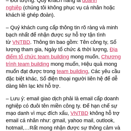
– Đối tượng: Quý khách hàng là
doanh
nghiệp
(chúng tôi không phục vụ cá nhân hoặc
khách lẻ ghép đoàn).
– Quý khách cung cấp thông tin rõ ràng và minh
bạch nhất để nhận được sự hỗ trợ tận tình
từ
VNTBD
. Thông tin bao gồm: Tên công ty, Số
lượng tham gia, Ngày tổ chức & thời lượng,
Địa
điểm tổ chức team building
mong muốn,
Chương
trình team building
mong muốn, Hiệu quả mong
muốn đạt được trong
team building
, Các yêu cầu
đặc biệt khác, Số điện thoại người liên hệ để dễ
dàng liên lạc khi hỗ trợ.
– Lưu ý: email giao dịch phải là email cấp doanh
nghiệp có đuôi tên miền công ty. Để hạn chế sự
mạo danh vì mục đích xấu,
VNTBD
không hỗ trợ
email cá nhân như: gmail, yahoo mail, outlook,
hotmail,…Rất mong nhận được sự thông cảm và