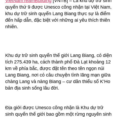
VietNamTeamBuilding
[VNTB] – Là khu dự trữ sinh
sinh
quyển thứ 9 được Unesco công nhận tại Việt Nam,
quyển
khu dự trữ sinh quyển Lang Biang thực sự là điểm
Langbiang
đến hấp dẫn, đặc biệt với những ai yêu thích thiên
nhiên.
Khu dự trữ sinh quyển thế giới Lang Biang, có diện
tích 275.439 ha, cách thành phố Đà Lạt khoảng 12
km về phía bắc, được đặt tên theo tên ngọn núi
Lang Biang, nơi có câu chuyện tình lãng mạn giữa
chàng Lang và nàng Biang – cư dân thiểu số K’Ho
bản địa sinh sống lâu đời.
Địa giới được Unesco công nhận là Khu dự trữ
sinh quyển thế giới bao gồm một rừng nguyên sinh