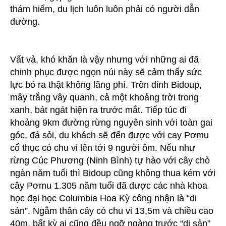
thám hiểm, du lịch luôn luôn phải có người dẫn
đường.
Vất vả, khó khăn là vậy nhưng với những ai đã
chinh phục được ngọn núi này sẽ cảm thấy sức
lực bỏ ra thật không lãng phí. Trên đỉnh Bidoup,
mây trắng vây quanh, cả một khoảng trời trong
xanh, bát ngát hiện ra trước mắt. Tiếp túc đi
khoảng 9km đường rừng nguyên sinh với toàn gai
góc, đá sỏi, du khách sẽ đến được với cay Pơmu
cổ thục có chu vi lên tới 9 người ôm. Nếu như
rừng Cúc Phương (Ninh Bình) tự hào với cây chò
ngàn năm tuổi thì Bidoup cũng không thua kém với
cây Pơmu 1.305 năm tuổi đã được các nhà khoa
học đại học Columbia Hoa Kỳ công nhận là “di
sản”. Ngắm thân cây có chu vi 13,5m và chiều cao
40m, bất kỳ ai cũng đều ngỡ ngàng trước “di sản”