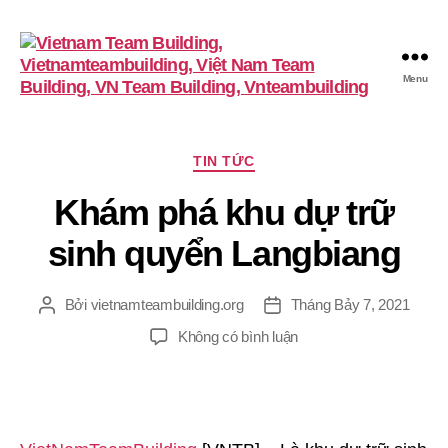
Menu
VietnamTeambuilding
Chuyên
TIN TỨC
mục
Khám phá khu dự trữ
sinh quyển Langbiang
Bởi
vietnamteambuilding.org
Tháng Bảy 7, 2021
Tác
Ngày
giả
đăng
ở
Không có bình luận
Khám
phá
khu
dự
trữ