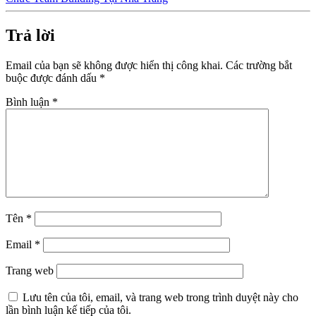
Trả lời
Email của bạn sẽ không được hiển thị công khai.
Các trường bắt
buộc được đánh dấu
*
Bình luận
*
Tên
*
Email
*
Trang web
Lưu tên của tôi, email, và trang web trong trình duyệt này cho
lần bình luận kế tiếp của tôi.