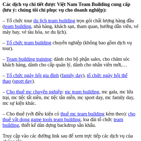
Các dịch vụ chi tiết được Việt Nam Team Building cung cấp
(lưu ý: chúng tôi chỉ phục vụ cho doanh nghiệp):
– Tổ chức tour
du lịch team building
trọn gói chất lượng hàng đầu
(
team building
, nhà hàng, khách sạn, tham quan, hướng dẫn viên, vé
máy bay, vé tàu hỏa, xe du lịch).
–
Tổ chức team building
chuyên nghiệp (không bao gồm dịch vụ
tour).
–
Team building training
: dành cho bộ phận sales, cho chăm sóc
khách hàng, dành cho cấp quản lý, dành cho nhân viên mới,…
–
Tổ chức ngày hội gia đình
(
family day
),
tổ chức ngày hội thể
thao
(
sport day
).
–
Cho thuê mc chuyên nghiệp
:
mc team building
, mc gala, mc lửa
trại, mc tiệc tất niên, mc tiệc tân niên, mc sport day, mc family day,
mc sự kiện khác.
– Cho thuê (với điều kiện có
thuê mc team building
kèm theo):
cho
thuê vật dụng game tools team building
, loa đài tổ chức
team
building
, thiết kế dàn dựng backdrop sân khấu.
Truy cập vào các đường link sau để xem trực tiếp các dịch vụ của