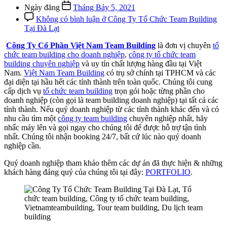
Ngày đăng
Tháng Bảy 5, 2021
Không có bình luận
ở Công Ty Tổ Chức Team Building
Tại Đà Lạt
Công Ty Cổ Phần Việt Nam Team Building
là đơn vị chuyên
tổ
chức team building cho doanh nghiệp
,
công ty tổ chức team
building chuyên nghiệp
và uy tín chất lượng hàng đầu tại Việt
Nam.
Việt Nam Team Building
có trụ sở chính tại TPHCM và các
đại diện tại hầu hết các tỉnh thành trên toàn quốc. Chúng tôi cung
cấp dịch vụ
tổ chức team building
trọn gói hoặc từng phần cho
doanh nghiệp (còn gọi là team building doanh nghiệp) tại tất cả các
tỉnh thành. Nếu quý doanh nghiệp từ các tỉnh thành khác đến và có
nhu cầu tìm một
công ty team building
chuyên nghiệp nhất, hãy
nhấc máy lên và gọi ngay cho chúng tôi để được hỗ trợ tận tình
nhất. Chúng tôi nhận booking 24/7, bất cứ lúc nào quý doanh
nghiệp cần.
Quý doanh nghiệp tham khảo thêm các dự án đã thực hiện & những
khách hàng đáng quý của chúng tôi tại đây:
PORTFOLIO
.