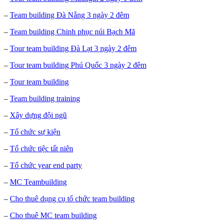
–
Team building Đà Nẵng 3 ngày 2 đêm
–
Team building Chinh phục núi Bạch Mã
–
Tour team building Đà Lạt 3 ngày 2 đêm
–
Tour team building Phú Quốc 3 ngày 2 đêm
–
Tour team building
–
Team building training
–
Xây dựng đội ngũ
–
Tổ chức sự kiện
–
Tổ chức tiệc tất niên
–
Tổ chức year end party
–
MC Teambuilding
–
Cho thuê dụng cụ tổ chức team building
–
Cho thuê MC team building