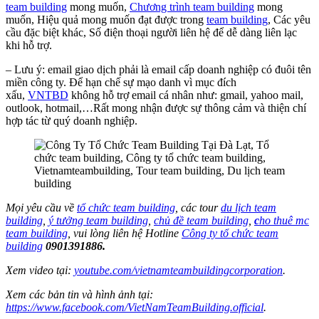
team building
mong muốn,
Chương trình team building
mong
muốn, Hiệu quả mong muốn đạt được trong
team building
, Các yêu
cầu đặc biệt khác, Số điện thoại người liên hệ để dễ dàng liên lạc
khi hỗ trợ.
– Lưu ý: email giao dịch phải là email cấp doanh nghiệp có đuôi tên
miền công ty. Để hạn chế sự mạo danh vì mục đích
xấu,
VNTBD
không hỗ trợ email cá nhân như: gmail, yahoo mail,
outlook, hotmail,…Rất mong nhận được sự thông cảm và thiện chí
hợp tác từ quý doanh nghiệp.
Mọi yêu cầu về
tổ chức team building
, các tour
du lịch team
building
,
ý tưởng team building
,
chủ đề team building
,
c
ho thuê mc
team building
, vui lòng liên hệ Hotline
Công ty tổ chức team
building
0901391886.
Xem video tại:
youtube.com/vietnamteambuildingcorporation
.
Xem các bản tin và hình ảnh tại:
https://www.facebook.com/VietNamTeamBuilding.official
.