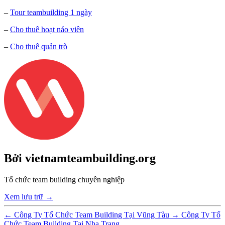
–
Tour teambuilding 1 ngày
–
Cho thuê hoạt náo viên
–
Cho thuê quản trò
Bởi vietnamteambuilding.org
Tổ chức team building chuyên nghiệp
Xem lưu trữ
→
←
Công Ty Tổ Chức Team Building Tại Vũng Tàu
→
Công Ty Tổ
Chức Team Building Tại Nha Trang