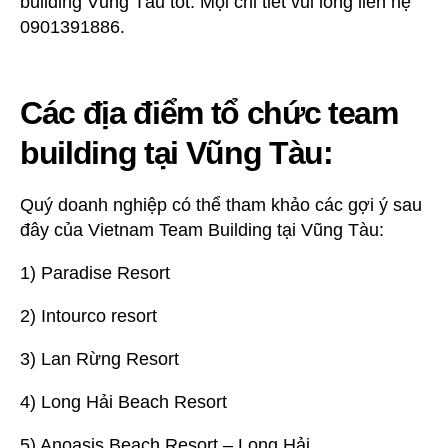
building Vũng Tàu tốt. Mọi chi tiết vui lòng liên hệ
Building
0901391886.
Tại
Vũng
Tàu
Các địa điểm tổ chức team
building tại Vũng Tàu:
Quý doanh nghiệp có thể tham khảo các gợi ý sau
đây của Vietnam Team Building tại Vũng Tàu:
1) Paradise Resort
2) Intourco resort
3) Lan Rừng Resort
4) Long Hải Beach Resort
5) Anoasis Beach Resort – Long Hải