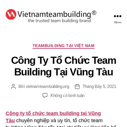
Menu
VietnamTeambuilding
Chuyên
TEAMBUILDING TẠI VIỆT NAM
mục
Công Ty Tổ Chức Team
Building Tại Vũng Tàu
Bởi
vietnamteambuilding.org
Tháng Bảy 5, 2021
Tác
Ngày
giả
đăng
ở
Không có bình luận
Công
Ty
Công ty tổ chức team building tại Vũng
Tổ
Tàu
chuyên nghiệp và uy tín, tổ chức team
Chức
Team