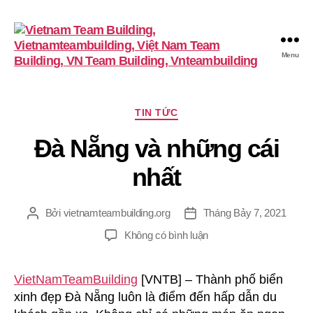
Menu
VietnamTeambuilding
Chuyên
TIN TỨC
mục
Đà Nẵng và những cái
nhất
Bởi
vietnamteambuilding.org
Tháng Bảy 7, 2021
Tác
Ngày
giả
đăng
ở
Không có bình luận
Đà
Nẵng
VietNamTeamBuilding
[VNTB] – Thành phố biển
và
xinh đẹp Đà Nẵng luôn là điểm đến hấp dẫn du
những
cái