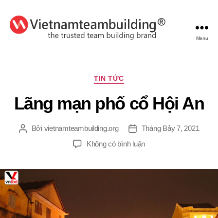
Menu
VietnamTeambuilding
Chuyên
TIN TỨC
mục
Lãng mạn phố cổ Hội An
Bởi
vietnamteambuilding.org
Tháng Bảy 7, 2021
Tác
Ngày
giả
đăng
ở
Không có bình luận
Lãng
mạn
phố
cổ
Hội
An