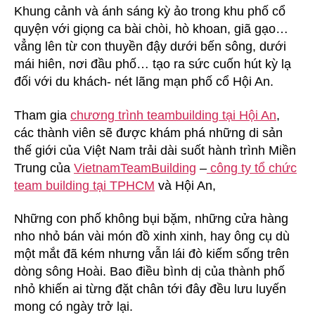
Khung cảnh và ánh sáng kỳ ảo trong khu phố cổ
quyện với giọng ca bài chòi, hò khoan, giã gạo…
vẳng lên từ con thuyền đậy dưới bến sông, dưới
mái hiên, nơi đầu phố… tạo ra sức cuốn hút kỳ lạ
đối với du khách- nét lãng mạn phố cổ Hội An.
Tham gia
chương trình teambuilding tại Hội An
,
các thành viên sẽ được khám phá những di sản
thế giới của Việt Nam trải dài suốt hành trình Miền
Trung của
VietnamTeamBuilding
–
công ty tổ chức
team building tại TPHCM
và Hội An,
Những con phố không bụi bặm, những cửa hàng
nho nhỏ bán vài món đồ xinh xinh, hay ông cụ dù
một mắt đã kém nhưng vẫn lái đò kiếm sống trên
dòng sông Hoài. Bao điều bình dị của thành phố
nhỏ khiến ai từng đặt chân tới đây đều lưu luyến
mong có ngày trở lại.