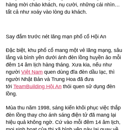
hàng mời chào khách, nụ cười, những cái nhìn…
tất cả như xoáy vào lòng du khách.
Say đắm trước nét lãng mạn phố cổ Hội An
Ðặc biệt, khu phố cổ mang một vẻ lãng mạng, sâu
lắng và bình yên dưới ánh đèn lồng huyền ảo mỗi
đêm 14 âm lịch hàng tháng. Xưa kia, nếu như
người
Việt Nam
quen dùng đĩa đèn dầu lạc, thì
người Nhật Bản và Trung Hoa đã đưa
tới
TeamBuilding Hội An
thói quen sử dụng đèn
lồng.
Mùa thu năm 1998, sáng kiến khôi phục việc thắp
đèn lồng thay cho ánh sáng điện tử đã mang lại
hiệu quả không ngờ. Cứ vào mỗi đêm 14 âm lịch,
mọi sinh hoạt của thị xã bình yên này lại quay về