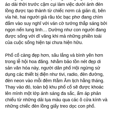
áo dài thời trước cặm cụi làm việc dưới ánh đèn
lồng được tạo thành từ chiếc nơm cá giản dị, bên
vỉa hè, hai người già râu tóc bạc phơ đang chìm
đắm vào suy nghĩ với ván cờ tướng thắp sáng bởi
ngọn nến lung linh… Dường như con người đang
được sống với dĩ vãng khi mà những phiền toái
của cuộc sống hiện tại chưa hiện hữu.
Phố cổ càng đẹp hơn, sâu lắng và bình yên hơn
trong lễ hội hoa đăng. Nhằm bảo tồn nét đẹp di
sản văn hóa này, người dân phố Hội ngừng sử
dụng các thiết bị điện như tivi, radio, đèn đường,
đèn neon vào mỗi đêm Rằm Âm lịch hằng tháng.
Thay vào đó, toàn bộ khu phố cổ sẽ được khoác
lên mình một lớp ánh sáng đa sắc, ấm áp phản
chiếu từ những dải lụa màu qua các ô cửa kính và
những chiếc đèn lồng giấy treo dọc con phố.