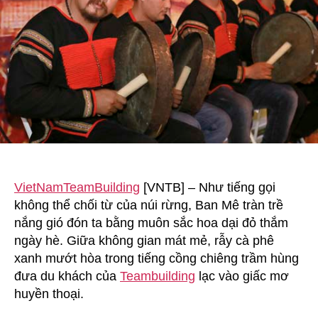
VietNamTeamBuilding
[VNTB] – Như tiếng gọi
không thể chối từ của núi rừng, Ban Mê tràn trề
nắng gió đón ta bằng muôn sắc hoa dại đỏ thắm
ngày hè. Giữa không gian mát mẻ, rẫy cà phê
xanh mướt hòa trong tiếng cồng chiêng trầm hùng
đưa du khách của
Teambuilding
lạc vào giấc mơ
huyền thoại.