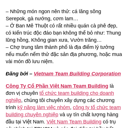
– Những món ngon nên thử: cá lăng sông
Serepok, gà nướng, cơm lam…
– Ở Ban Mê Thuột có rất nhiều quán cà phê đẹp,
có kiến trúc độc đáo bạn không thể bỏ như: Thung
lũng hồng, Không gian xưa, Vườn trăng…
– Chợ trung tâm thành phố là địa điểm lý tưởng
nếu muốn nếm thử đặc sản địa phương, hoặc mua
vài món đồ lưu niệm.
Đăng bởi –
Vietnam Team Building Corporation
Công Ty Cổ Phần Việt Nam Team Building
là
đơn vị chuyên
tổ chức team building cho doanh
nghiệp
, chúng tôi chuyên xây dựng các chương
trình
kỹ năng làm việc nhóm
,
công ty tổ chức team
building chuyên nghiệp
và uy tín chất lượng hàng
đầu tại Việt Nam.
Việt Nam Team Building
có trụ