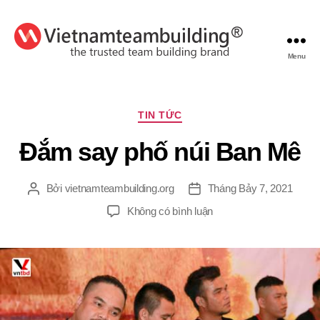
Menu
VietnamTeambuilding
Chuyên
TIN TỨC
mục
Đắm say phố núi Ban Mê
Bởi
vietnamteambuilding.org
Tháng Bảy 7, 2021
Tác
Ngày
giả
đăng
ở
Không có bình luận
Đắm
say
phố
núi
Ban
Mê