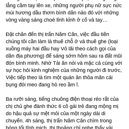
lẳng cầm tay lên xe, những người phụ nữ sực nức
mùi hương dầu thơm bình dân nào đó với những
vòng vàng sáng choé lỉnh kỉnh ở cổ và tay…
Đặt chân đến thị trấn Năm Căn, việc đầu tiên
chúng tôi cần làm là thuê chỗ ở và thuê ghe (loại
xuồng máy hai đầu hay Vỏ lãi theo cách gọi của
dân địa phương) để sáng sớm hôm sau ra đất mũi
đón bình minh. Nhờ Tài ăn nói và mặc cả cùng với
sự học hỏi kinh nghiệm của những người đi trước,
Việc tiếp theo là tìm một quán ăn thỏa mãn cái
bụng đói meo đang hò reo ầm ĩ.
Ba rưỡi sáng, tiếng chuông điện thoại réo rắt của
chị chủ ghe đánh thức 6 cô gái trẻ đang mộng mị
do hậu quả sự mệt mỏi của một ngày dài di
chuyển. 4h sáng, thị trấn Năm Căn chìm trong
bóng tối tĩnh mịch, thi thoảng chỉ nghe thấy vài