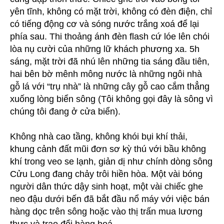
yên tĩnh, không có mặt trời, không có đèn điện, chỉ
có tiếng động cơ và sóng nước trắng xoá để lại
phía sau. Thi thoảng ánh đèn flash cứ lóe lên chói
lòa nụ cười của những lữ khách phương xa. 5h
sáng, mặt trời đã nhú lên những tia sáng đầu tiên,
hai bên bờ mênh mông nước là những ngôi nhà
gỗ lá với “trụ nhà” là những cây gỗ cao cắm thẳng
xuống lòng biển sông (Tôi không gọi đây là sông vì
chúng tôi đang ở cửa biển).
Không nhà cao tầng, không khói bụi khí thải,
khung cảnh đất mũi đơn sơ kỳ thú với bầu không
khí trong veo se lạnh, giản dị như chính dòng sông
Cửu Long đang chảy trôi hiền hòa. Một vài bóng
người dân thức dậy sinh hoạt, một vài chiếc ghe
neo đậu dưới bến đã bắt đầu nổ máy với việc bán
hàng dọc trên sông hoặc vào thị trấn mua lương
thực và trao đổi hàng hoá.