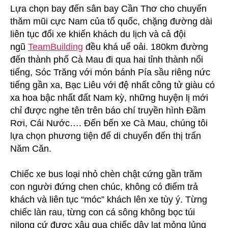
Lựa chọn bay đến sân bay Cần Thơ cho chuyến
thăm mũi cực Nam của tổ quốc, chặng đường dài
liên tục đổi xe khiến khách du lịch và cả đội
ngũ
TeamBuilding
đều khá uể oải. 180km đường
đến thành phố Cà Mau đi qua hai tỉnh thành nổi
tiếng, Sóc Trăng với món bánh Pía sầu riêng nức
tiếng gần xa, Bạc Liêu với đệ nhất công tử giàu có
xa hoa bậc nhất đất Nam kỳ, những huyện lị mới
chỉ được nghe tên trên báo chí truyền hình Đầm
Rơi, Cái Nước…. Đến bến xe Cà Mau, chúng tôi
lựa chọn phương tiện để di chuyển đến thị trấn
Năm Căn.
Chiếc xe bus loại nhỏ chèn chật cứng gần trăm
con người đứng chen chúc, không có điểm trả
khách và liên tục “móc” khách lên xe tùy ý. Từng
chiếc làn rau, từng con cá sông không bọc túi
nilong cứ được xâu qua chiếc dây lạt mỏng lủng