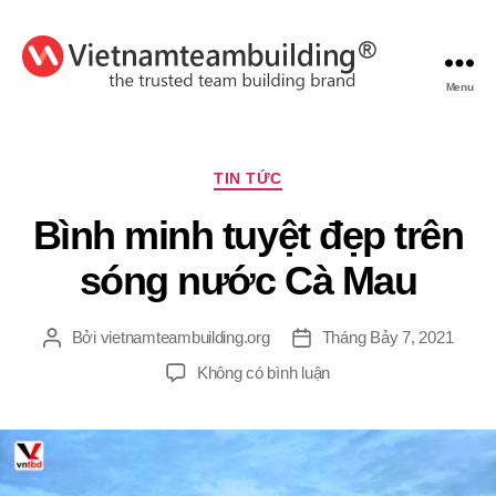
Menu
VietnamTeambuilding
Chuyên
TIN TỨC
mục
Bình minh tuyệt đẹp trên
sóng nước Cà Mau
Bởi
vietnamteambuilding.org
Tháng Bảy 7, 2021
Tác
Ngày
giả
đăng
ở
Không có bình luận
Bình
minh
tuyệt
đẹp
trên