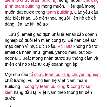
điểm tổ chức team building
mong muốn,
Chương
trình team building
mong muốn, Hiệu quả mong
muốn đạt được trong
team building
, Các yêu cầu
đặc biệt khác, Số điện thoại người liên hệ để dễ
dàng liên lạc khi hỗ trợ.
– Lưu ý: email giao dịch phải là email cấp doanh
nghiệp có đuôi tên miền công ty. Để hạn chế sự
mạo danh vì mục đích xấu,
VNTBD
không hỗ trợ
email cá nhân như: gmail, yahoo mail, outlook,
hotmail,…Rất mong nhận được sự thông cảm và
thiện chí hợp tác từ quý doanh nghiệp.
Mọi nhu cầu
tổ chức team building chuyên nghiệp
,
chất lượng, vui lòng liên hệ Việt Nam Team
Building –
công ty team building
&
công ty sự
kiện
hàng đầu tại Việt Nam theo thông tin bên
dưới: