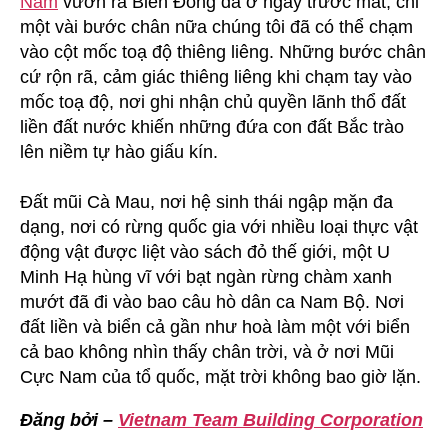
Nam
vươn ra Biển Đông đã ở ngay trước mắt, chỉ
một vài bước chân nữa chúng tôi đã có thể chạm
vào cột mốc toạ độ thiêng liêng. Những bước chân
cứ rộn rã, cảm giác thiêng liêng khi chạm tay vào
mốc toạ độ, nơi ghi nhận chủ quyền lãnh thổ đất
liền đất nước khiến những đứa con đất Bắc trào
lên niềm tự hào giấu kín.
Đất mũi Cà Mau, nơi hệ sinh thái ngập mặn đa
dạng, nơi có rừng quốc gia với nhiều loại thực vật
động vật được liệt vào sách đỏ thế giới, một U
Minh Hạ hùng vĩ với bạt ngàn rừng chàm xanh
mướt đã đi vào bao câu hò dân ca Nam Bộ. Nơi
đất liền và biển cả gần như hoà làm một với biển
cả bao không nhìn thấy chân trời, và ở nơi Mũi
Cực Nam của tổ quốc, mặt trời không bao giờ lặn.
Đăng bởi –
Vietnam Team Building Corporation