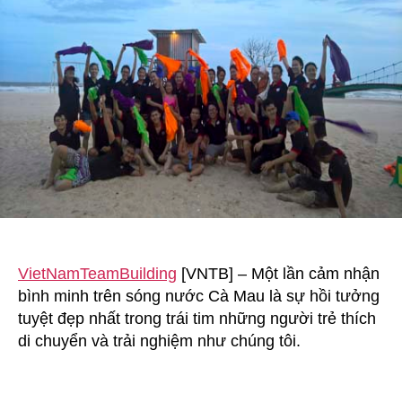
sóng
nước
Cà
Mau
VietNamTeamBuilding
[VNTB] – Một lần cảm nhận
bình minh trên sóng nước Cà Mau là sự hồi tưởng
tuyệt đẹp nhất trong trái tim những người trẻ thích
di chuyển và trải nghiệm như chúng tôi.