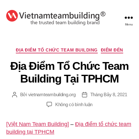
Menu
VietnamTeambuilding
Chuyên
ĐỊA ĐIỂM TỔ CHỨC TEAM BUILDING
ĐIỂM ĐẾN
mục
Địa Điểm Tổ Chức Team
Building Tại TPHCM
Bởi
vietnamteambuilding.org
Tháng Bảy 8, 2021
Tác
Ngày
giả
đăng
ở
Không có bình luận
Địa
Điểm
[Việt Nam Team Building]
–
Địa điểm tổ chức team
Tổ
building tại TPHCM
Chức
Team