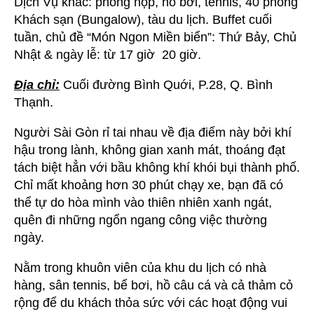
Dịch Vụ khác: phòng họp, hồ bơi, tennis, 40 phòng
Khách sạn (Bungalow), tàu du lịch. Buffet cuối
tuần, chủ đề “Món Ngon Miền biển”: Thứ Bảy, Chủ
Nhật & ngày lễ: từ 17 giờ 20 giờ.
Địa chỉ:
Cuối đường Bình Quới, P.28, Q. Bình
Thạnh.
Người Sài Gòn rỉ tai nhau về địa điểm này bởi khí
hậu trong lành, không gian xanh mát, thoáng đạt
tách biệt hẳn với bầu không khí khói bụi thành phố.
Chỉ mất khoảng hơn 30 phút chạy xe, bạn đã có
thể tự do hòa mình vào thiên nhiên xanh ngát,
quên đi những ngổn ngang công việc thường
ngày.
Nằm trong khuôn viên của khu du lịch có nhà
hàng, sân tennis, bể bơi, hồ câu cá và cả thảm cỏ
rộng để du khách thỏa sức với các hoạt động vui