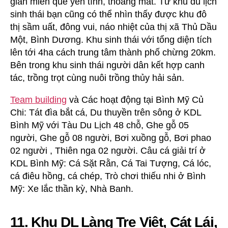
gian miền quê yên tĩnh, thoáng mát. Từ khu du lịch
sinh thái bạn cũng có thể nhìn thấy được khu đô
thị sầm uất, đông vui, náo nhiệt của thị xã Thủ Dầu
Một, Bình Dương. Khu sinh thái với tổng diện tích
lên tới 4ha cách trung tâm thành phố chừng 20km.
Bên trong khu sinh thái người dân kết hợp canh
tác, trồng trọt cùng nuôi trồng thủy hải sản.
Team building
và Các hoạt động tại Bình Mỹ Củ
Chi: Tát đìa bắt cá, Du thuyền trên sông ở KDL
Bình Mỹ với Tàu Du Lịch 48 chỗ, Ghe gỗ 05
người, Ghe gỗ 08 người, Bơi xuồng gỗ, Bơi phao
02 người , Thiên nga 02 người. Câu cá giải trí ở
KDL Bình Mỹ: Cá Sặt Rằn, Cá Tai Tượng, Cá lóc,
cá điêu hồng, cá chép, Trò chơi thiếu nhi ở Bình
Mỹ: Xe lắc thần kỳ, Nhà Banh.
11. Khu DL Làng Tre Việt, Cát Lái,