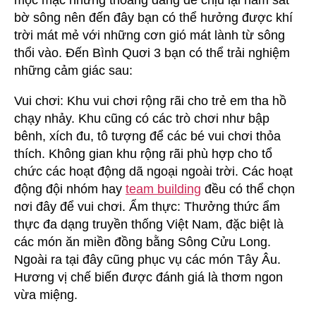
mộc mạc nhưng thoáng đãng dễ chịu lại nằm sát
bờ sông nên đến đây bạn có thể hưởng được khí
trời mát mẻ với những cơn gió mát lành từ sông
thổi vào. Đến Bình Quơi 3 bạn có thể trải nghiệm
những cảm giác sau:
Vui chơi: Khu vui chơi rộng rãi cho trẻ em tha hồ
chạy nhảy. Khu cũng có các trò chơi như bập
bênh, xích đu, tô tượng để các bé vui chơi thỏa
thích. Không gian khu rộng rãi phù hợp cho tổ
chức các hoạt động dã ngoại ngoài trời. Các hoạt
động đội nhóm hay
team building
đều có thể chọn
nơi đây để vui chơi. Ẩm thực: Thưởng thức ẩm
thực đa dạng truyền thống Việt Nam, đặc biệt là
các món ăn miền đồng bằng Sông Cửu Long.
Ngoài ra tại đây cũng phục vụ các món Tây Âu.
Hương vị chế biến được đánh giá là thơm ngon
vừa miệng.