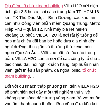
Địa điểm tổ chức team building
Villa H2O với diện
tích gần 2.5 hecta, chỉ cách trung tâm TP. HCM 18
km, TX Thủ Dầu Một – Bình Dương, các khu lân
cận như Công viên phần mềm Quang Trung, Metro
Hiệp Phú – quận 12, Nhà máy bia Heineken
khoảng 10 phút. VILLA H2O là nơi rất lý tưởng để
họp mặt chiêu đãi bạn bè hoặc đưa gia đình đến
nghỉ dưỡng, thư giãn và thưởng thức các món
ngon đặc sản Âu – Việt vào bất cứ lúc nào trong
tuần. VILLA H2O còn là nơi để các công ty tổ chức
tiệc chiêu đãi, hội nghị khách hàng, tập huấn nhân
viên, giới thiệu sản phẩm, dã ngoại pinic,
tổ chức
team building
…
Đối với du khách thập phương khi đến VILLA H2O
sẽ phát hiện nơi đây một trải nghiệm thú vị về
không gian sống đặc trưng vùng Nam Bộ với muôn
vàn âm thanh quen thuộc: tiếng võng đưa kẽo kẹt