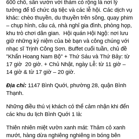
600 chỗ, sân vườn với thảm cỏ rộng là nơi lý
tưởng để tổ chức dạ tiệc và các lễ hội. Các dịch vụ
khác: chèo thuyền, du thuyền trên sông, quay phim
– chụp hình, câu cá, nhà nghỉ gia đình, phòng họp,
khu trò chơi dân gian. Hội quán Hội Ngộ: nơi lưu
giữ những kỷ niệm của bè bạn và công chúng với
nhạc sĩ Trịnh Công Sơn. Buffet cuối tuần, chủ đề
”Khẩn Hoang Nam Bộ” + Thứ Sáu và Thứ Bảy: từ
17 giờ 20 giờ. + Chủ Nhật, ngày Lễ: từ 11 giờ –
14 giờ & từ 17 giờ – 20 giờ.
Địa chỉ:
1147 Bình Quới, phường 28, quận Bình
Thạnh.
Những điều thú vị khách có thể cảm nhận khi đến
các khu du lịch Bình Quới 1 là:
Thiên nhiên miệt vườn xanh mát: Thảm cỏ xanh
mướt, hàng dừa nghiêng nghiêng in bóng bên