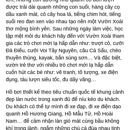
được trải dài quanh những con suối, hàng cây cọ
dầu xanh mát, cỏ cây hoa lá, tiếng chim hót, tiếng
suối reo đan xen vào nhau tạo nên một Vườn Xoài
thơ mộng bình yên. Sau những ngày làm việc, học
tập mệt mỏi du khách hãy đến với Vườn Xoài tham
gia các trò chơi mới lạ hấp dẫn như: trượt cỏ, cưỡi
Đà Điểu, cưỡi Voi Tây Nguyên, câu Cá Sấu, chèo
thuyền thúng, kayak, bắn súng sơn… Và đặc biệt,
vườn trẻ thơ với nhiều trò chơi mới lạ hấp dẫn
cuốn hút các bé như: vẽ tranh, tô tượng, xe điện
đụng, tàu lượn siêu tốc, đu dây văng…
Hồ bơi thiết kế theo tiêu chuẩn quốc tế khung cảnh
đẹp làn nước trong xanh đủ để níu kéo du khách.
Du khách có thể tự mình đi xe đạp, đi xe điện dạo
quanh Hồ Hương Giang, Hồ Mẫu Tử, Hồ Hoài
Nam… để cảm nhận làn gió mát cùng bầu không
khí trong lành, ngắm những chú cá đùa nhau tinh