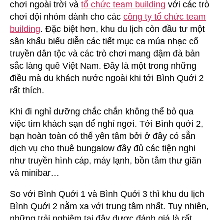
chơi ngoài trời và
tổ chức team building
với các trò
chơi đội nhóm dành cho các
công ty tổ chức team
building
. Đặc biệt hơn, khu du lịch còn đầu tư một
sân khấu biểu diễn các tiết mục ca múa nhạc cổ
truyền dân tộc và các trò chơi mang đậm đà bản
sắc làng quê Việt Nam. Đây là một trong những
điều mà du khách nước ngoài khi tới Bình Quới 2
rất thích.
Khi đi nghỉ dưỡng chắc chắn không thể bỏ qua
việc tìm khách sạn để nghỉ ngơi. Tới Bình quới 2,
bạn hoàn toàn có thể yên tâm bởi ở đây có sẵn
dịch vụ cho thuê bungalow đầy đủ các tiện nghi
như truyền hình cáp, máy lạnh, bồn tắm thư giãn
và minibar…
So với Bình Quới 1 và Bình Quới 3 thì khu du lịch
Bình Quới 2 nằm xa với trung tâm nhất. Tuy nhiên,
những trải nghiệm tại đây được đánh giá là rất