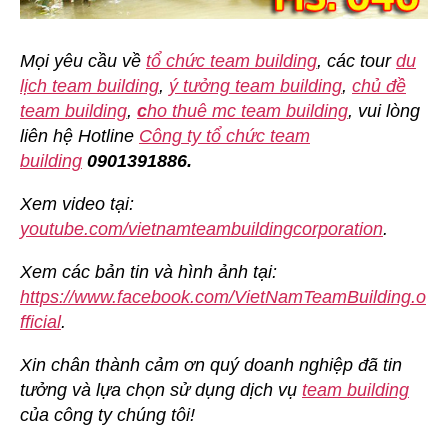
Mọi yêu cầu về
tổ chức team building
, các tour
du
lịch team building
,
ý tưởng team building
,
chủ đề
team building
,
c
ho thuê mc team building
, vui lòng
liên hệ Hotline
Công ty tổ chức team
building
0901391886.
Xem video tại:
youtube.com/vietnamteambuildingcorporation
.
Xem các bản tin và hình ảnh tại:
https://www.facebook.com/VietNamTeamBuilding.o
fficial
.
Xin chân thành cảm ơn quý doanh nghiệp đã tin
tưởng và lựa chọn sử dụng dịch vụ
team building
của công ty chúng tôi!