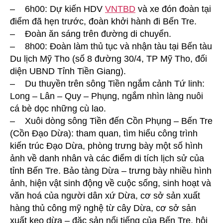
– 6h00: Dự kiến HDV
VNTBD
và xe đón đoàn tại
điểm đã hẹn trước, đoàn khởi hành đi Bến Tre.
– Đoàn ăn sáng trên đường di chuyển.
– 8h00: Đoàn làm thủ tục và nhận tàu tại Bến tàu
Du lịch Mỹ Tho (số 8 đường 30/4, TP Mỹ Tho, đối
diện UBND Tỉnh Tiền Giang).
– Du thuyền trên sông Tiền ngắm cảnh Tứ linh:
Long – Lân – Quy – Phụng, ngắm nhìn làng nuôi
cá bè dọc những cù lao.
– Xuôi dòng sông Tiền đến Cồn Phụng – Bến Tre
(Cồn Đạo Dừa): tham quan, tìm hiểu công trình
kiến trúc Đạo Dừa, phòng trưng bày một số hình
ảnh về danh nhân và các điểm di tích lịch sử của
tỉnh Bến Tre. Bảo tàng Dừa – trưng bày nhiều hình
ảnh, hiện vật sinh động về cuộc sống, sinh hoạt và
văn hoá của người dân xứ Dừa, cơ sở sản xuất
hàng thủ công mỹ nghệ từ cây Dừa, cơ sở sản
xuất kẹo dừa – đặc sản nổi tiếng của Bến Tre, hội