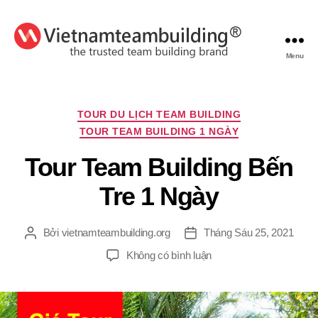
Menu
VietnamTeambuilding
Chuyên
TOUR DU LỊCH TEAM BUILDING
mục
TOUR TEAM BUILDING 1 NGÀY
Tour Team Building Bến
Tre 1 Ngày
Bởi
vietnamteambuilding.org
Tháng Sáu 25, 2021
Tác
Ngày
giả
đăng
ở
Không có bình luận
Tour
Team
Building
Bến